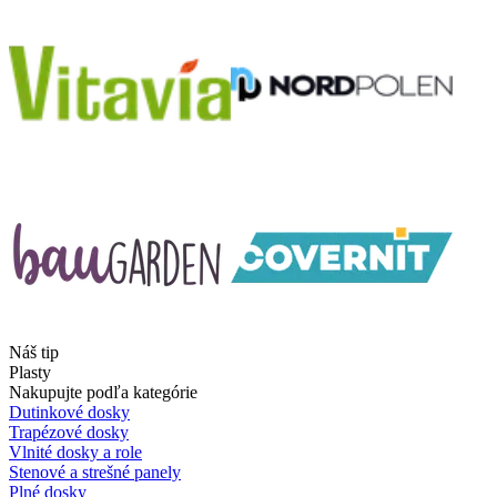
Náš tip
Plasty
Nakupujte podľa kategórie
Dutinkové dosky
Trapézové dosky
Vlnité dosky a role
Stenové a strešné panely
Plné dosky