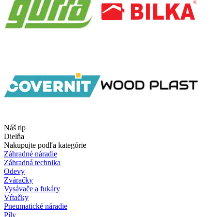
Náš tip
Dielňa
Nakupujte podľa kategórie
Záhradné náradie
Záhradná technika
Odevy
Zváračky
Vysávače a fukáry
Vŕtačky
Pneumatické náradie
Píly