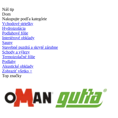
Náš tip
Dom
Nakupujte podľa kategórie
Vchodové striešky
Hydroizolácia
Podlahové fólie
Interiérové obklady
Sauny
Stavebné puzdrá a skryté zárubne
Schody a výlezy
Termoizolačné fólie
Podlahy
Akustické obklady
Zobraziť všetko >
Top značky