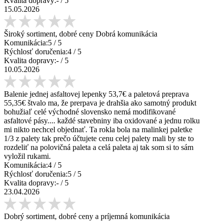
Kvalita dopravy:
-
/ 5
15.05.2026
Široký sortiment, dobré ceny Dobrá komunikácia
Komunikácia:
5
/ 5
Rýchlosť doručenia:
4
/ 5
Kvalita dopravy:
-
/ 5
10.05.2026
Balenie jednej asfaltovej lepenky 53,7€ a paletová preprava
55,35€ štvalo ma, že prerpava je drahšia ako samotný produkt
bohužiaľ celé východné slovensko nemá modifikované
asfaltové pásy.... každé stavebniny iba oxidované a jednu rolku
mi nikto nechcel objednať. Ta rokla bola na malinkej paletke
1/3 z palety tak prečo účtujete cenu celej palety mali by ste to
rozdeliť na polovičná paleta a celá paleta aj tak som si to sám
vyložil rukami.
Komunikácia:
4
/ 5
Rýchlosť doručenia:
5
/ 5
Kvalita dopravy:
-
/ 5
23.04.2026
Dobrý sortiment, dobré ceny a príjemná komunikácia