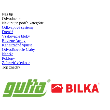
Náš tip
Odvodnenie
Nakupujte podľa kategórie
Odkvapové systémy
Drenáž
Vsakovacie bloky
Revízne šachty
Kanalizačné vpuste
Odvodňovacie žľaby
Nádrže
Poklopy
Zobraziť všetko >
Top značky