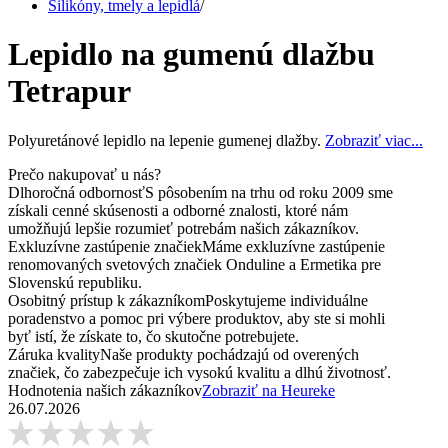
Silikóny, tmely a lepidlá
/
Lepidlo na gumenú dlažbu
Tetrapur
Polyuretánové lepidlo na lepenie gumenej dlažby.
Zobraziť viac...
Prečo nakupovať u nás?
Dlhoročná odbornosť
S pôsobením na trhu od roku 2009 sme
získali cenné skúsenosti a odborné znalosti, ktoré nám
umožňujú lepšie rozumieť potrebám našich zákazníkov.
Exkluzívne zastúpenie značiek
Máme exkluzívne zastúpenie
renomovaných svetových značiek Onduline a Ermetika pre
Slovenskú republiku.
Osobitný prístup k zákazníkom
Poskytujeme individuálne
poradenstvo a pomoc pri výbere produktov, aby ste si mohli
byť istí, že získate to, čo skutočne potrebujete.
Záruka kvality
Naše produkty pochádzajú od overených
značiek, čo zabezpečuje ich vysokú kvalitu a dlhú životnosť.
Hodnotenia našich zákazníkov
Zobraziť na Heureke
26.07.2026