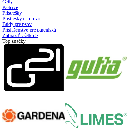
Grily
Koterce
Prístrešky
Prístrešky na drevo
Búdy pre psov
Príslušenstvo pre pareniská
Zobraziť všetko >
Top značky