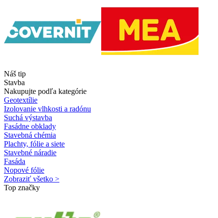
Náš tip
Stavba
Nakupujte podľa kategórie
Geotextílie
Izolovanie vlhkosti a radónu
Suchá výstavba
Fasádne obklady
Stavebná chémia
Plachty, fólie a siete
Stavebné náradie
Fasáda
Nopové fólie
Zobraziť všetko >
Top značky