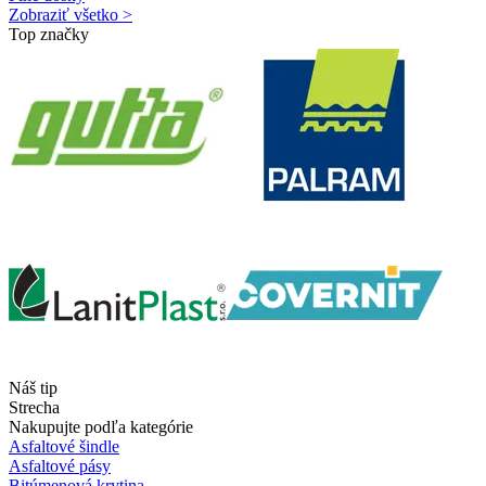
Zobraziť všetko >
Top značky
Náš tip
Strecha
Nakupujte podľa kategórie
Asfaltové šindle
Asfaltové pásy
Bitúmenová krytina