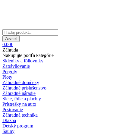
Zavrieť
0.00€
Záhrada
Nakupujte podľa kategórie
Skleníky a fóliovníky
Zatrávňovanie
Pergoly
Ploty
Záhradné domčeky
Záhradné príslušenstvo
Záhradné náradie
Siete, fólie a plachty
Prístrešky na auto
Pestovanie
Záhradná technika
Dlažba
Detský program
Sauny