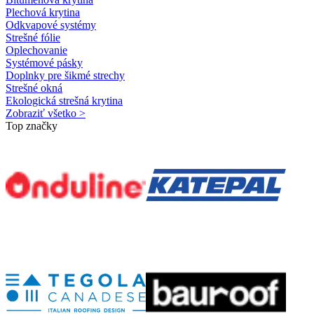
Plechová krytina
Odkvapové systémy
Strešné fólie
Oplechovanie
Systémové pásky
Doplnky pre šikmé strechy
Strešné okná
Ekologická strešná krytina
Zobraziť všetko >
Top značky