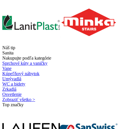
Náš tip
Sanita
Nakupujte podľa kategórie
Sprchové kúty a vaničky
Vane
Kúpeľňový nábytok
Umývadlá
WC a bidety
Zrkadlá
Osvetlenie
Zobraziť všetko >
Top značky