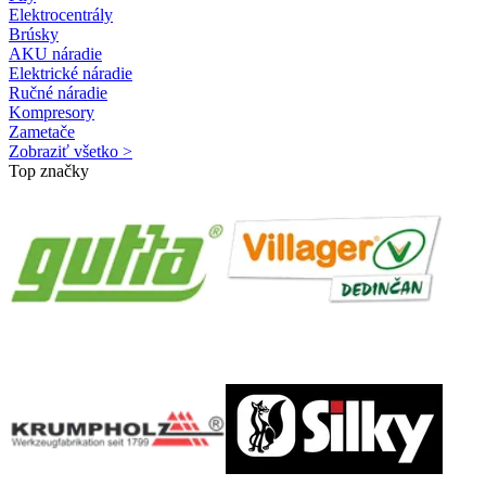
Elektrocentrály
Brúsky
AKU náradie
Elektrické náradie
Ručné náradie
Kompresory
Zametače
Zobraziť všetko >
Top značky