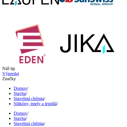
Náš tip
Výpredaj
Značky
Domov
/
Stavba
/
Stavebná chémia
/
Silikóny, tmely a lepidlá
/
Domov
/
Stavba
/
Stavebná chémia
/