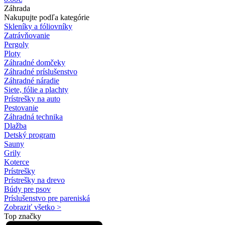
Záhrada
Nakupujte podľa kategórie
Skleníky a fóliovníky
Zatrávňovanie
Pergoly
Ploty
Záhradné domčeky
Záhradné príslušenstvo
Záhradné náradie
Siete, fólie a plachty
Prístrešky na auto
Pestovanie
Záhradná technika
Dlažba
Detský program
Sauny
Grily
Koterce
Prístrešky
Prístrešky na drevo
Búdy pre psov
Príslušenstvo pre pareniská
Zobraziť všetko >
Top značky