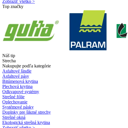
Zobraziť všetko >
Top značky
Náš tip
Strecha
Nakupujte podľa kategórie
Asfaltové šindle
Asfaltové pásy
Bitúmenová krytina
Plechová krytina
Odkvapové systémy
Strešné fólie
Oplechovanie
Systémové pásky
Doplnky pre šikmé strechy
Strešné okná
Ekologická strešná krytina
Zobraziť všetko >