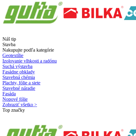
Náš tip
Stavba
Nakupujte podľa kategórie
Geotextílie
Izolovanie vlhkosti a radónu
Suchá výstavba
Fasádne obklady
Stavebná chémia
Plachty, fólie a siete
Stavebné náradie
Fasáda
Nopové fólie
Zobraziť všetko >
Top značky