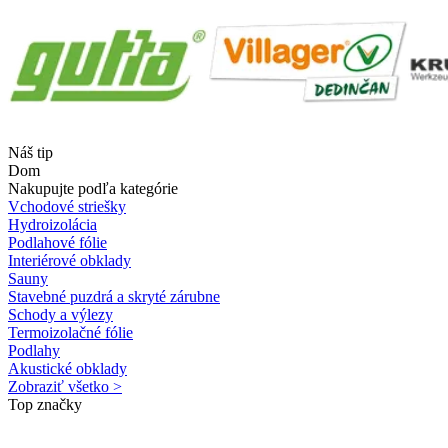
Náš tip
Dom
Nakupujte podľa kategórie
Vchodové striešky
Hydroizolácia
Podlahové fólie
Interiérové obklady
Sauny
Stavebné puzdrá a skryté zárubne
Schody a výlezy
Termoizolačné fólie
Podlahy
Akustické obklady
Zobraziť všetko >
Top značky