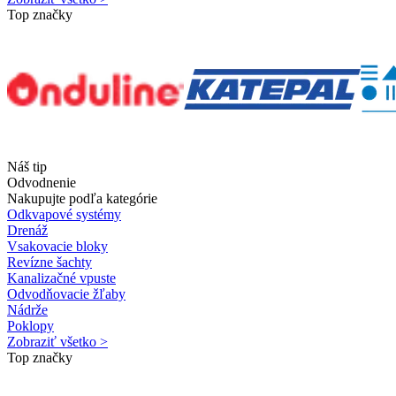
Top značky
Náš tip
Odvodnenie
Nakupujte podľa kategórie
Odkvapové systémy
Drenáž
Vsakovacie bloky
Revízne šachty
Kanalizačné vpuste
Odvodňovacie žľaby
Nádrže
Poklopy
Zobraziť všetko >
Top značky