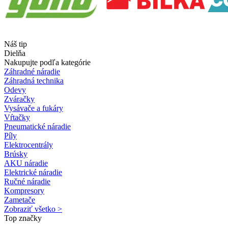
Náš tip
Dielňa
Nakupujte podľa kategórie
Záhradné náradie
Záhradná technika
Odevy
Zváračky
Vysávače a fukáry
Vŕtačky
Pneumatické náradie
Píly
Elektrocentrály
Brúsky
AKU náradie
Elektrické náradie
Ručné náradie
Kompresory
Zametače
Zobraziť všetko >
Top značky