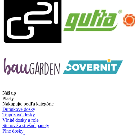
Náš tip
Plasty
Nakupujte podľa kategórie
Dutinkové dosky
Trapézové dosky
Vlnité dosky a role
Stenové a strešné panely
Plné dosky