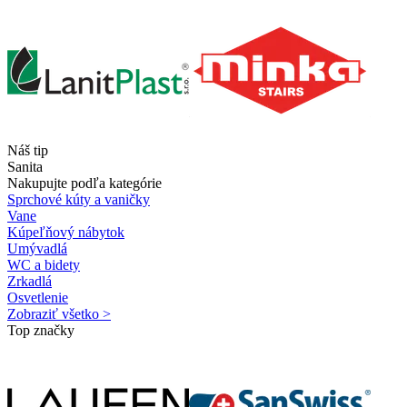
Náš tip
Sanita
Nakupujte podľa kategórie
Sprchové kúty a vaničky
Vane
Kúpeľňový nábytok
Umývadlá
WC a bidety
Zrkadlá
Osvetlenie
Zobraziť všetko >
Top značky