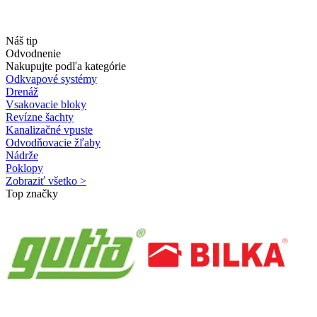
Náš tip
Odvodnenie
Nakupujte podľa kategórie
Odkvapové systémy
Drenáž
Vsakovacie bloky
Revízne šachty
Kanalizačné vpuste
Odvodňovacie žľaby
Nádrže
Poklopy
Zobraziť všetko >
Top značky