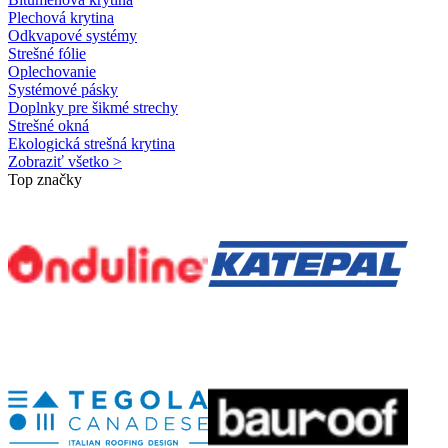
Plechová krytina
Odkvapové systémy
Strešné fólie
Oplechovanie
Systémové pásky
Doplnky pre šikmé strechy
Strešné okná
Ekologická strešná krytina
Zobraziť všetko >
Top značky