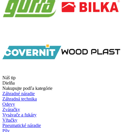
Náš tip
Dielňa
Nakupujte podľa kategórie
Záhradné náradie
Záhradná technika
Odevy
Zváračky
Vysávače a fukáry
Vŕtačky
Pneumatické náradie
Píly