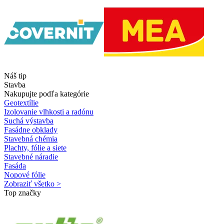
Náš tip
Stavba
Nakupujte podľa kategórie
Geotextílie
Izolovanie vlhkosti a radónu
Suchá výstavba
Fasádne obklady
Stavebná chémia
Plachty, fólie a siete
Stavebné náradie
Fasáda
Nopové fólie
Zobraziť všetko >
Top značky