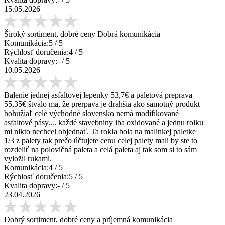
15.05.2026
Široký sortiment, dobré ceny Dobrá komunikácia
Komunikácia:
5
/ 5
Rýchlosť doručenia:
4
/ 5
Kvalita dopravy:
-
/ 5
10.05.2026
Balenie jednej asfaltovej lepenky 53,7€ a paletová preprava
55,35€ štvalo ma, že prerpava je drahšia ako samotný produkt
bohužiaľ celé východné slovensko nemá modifikované
asfaltové pásy.... každé stavebniny iba oxidované a jednu rolku
mi nikto nechcel objednať. Ta rokla bola na malinkej paletke
1/3 z palety tak prečo účtujete cenu celej palety mali by ste to
rozdeliť na polovičná paleta a celá paleta aj tak som si to sám
vyložil rukami.
Komunikácia:
4
/ 5
Rýchlosť doručenia:
5
/ 5
Kvalita dopravy:
-
/ 5
23.04.2026
Dobrý sortiment, dobré ceny a príjemná komunikácia