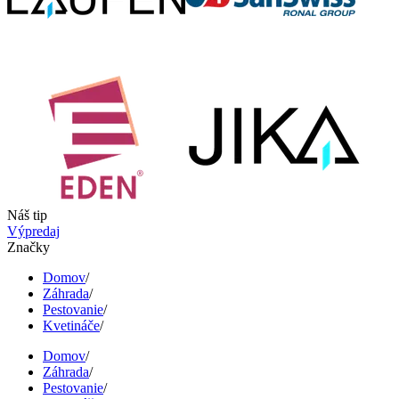
Náš tip
Výpredaj
Značky
Domov
/
Záhrada
/
Pestovanie
/
Kvetináče
/
Domov
/
Záhrada
/
Pestovanie
/