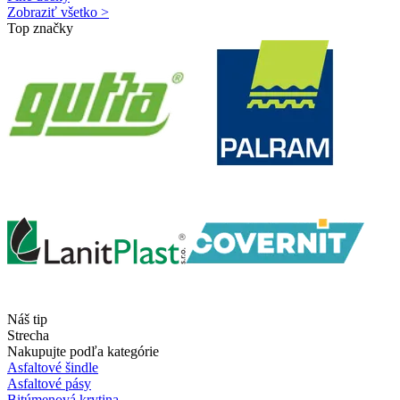
Zobraziť všetko >
Top značky
Náš tip
Strecha
Nakupujte podľa kategórie
Asfaltové šindle
Asfaltové pásy
Bitúmenová krytina