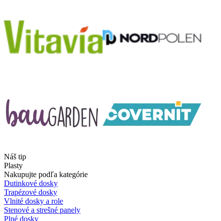
Náš tip
Plasty
Nakupujte podľa kategórie
Dutinkové dosky
Trapézové dosky
Vlnité dosky a role
Stenové a strešné panely
Plné dosky