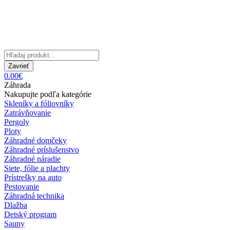
Zavrieť
0.00€
Záhrada
Nakupujte podľa kategórie
Skleníky a fóliovníky
Zatrávňovanie
Pergoly
Ploty
Záhradné domčeky
Záhradné príslušenstvo
Záhradné náradie
Siete, fólie a plachty
Prístrešky na auto
Pestovanie
Záhradná technika
Dlažba
Detský program
Sauny