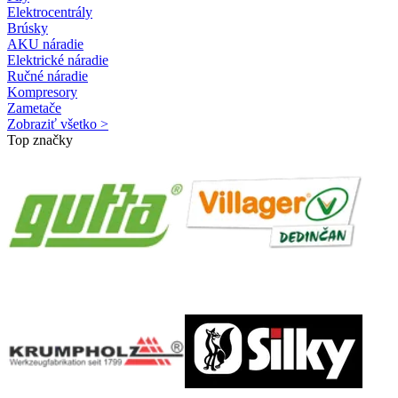
Elektrocentrály
Brúsky
AKU náradie
Elektrické náradie
Ručné náradie
Kompresory
Zametače
Zobraziť všetko >
Top značky