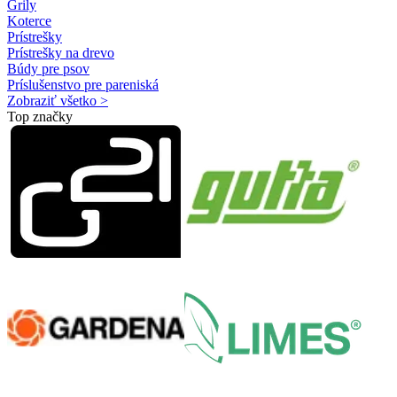
Grily
Koterce
Prístrešky
Prístrešky na drevo
Búdy pre psov
Príslušenstvo pre pareniská
Zobraziť všetko >
Top značky