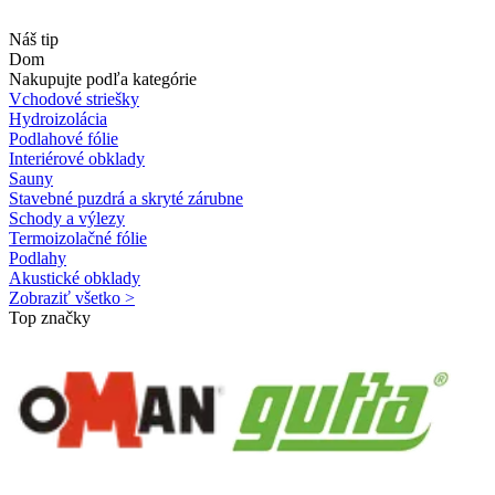
Náš tip
Dom
Nakupujte podľa kategórie
Vchodové striešky
Hydroizolácia
Podlahové fólie
Interiérové obklady
Sauny
Stavebné puzdrá a skryté zárubne
Schody a výlezy
Termoizolačné fólie
Podlahy
Akustické obklady
Zobraziť všetko >
Top značky