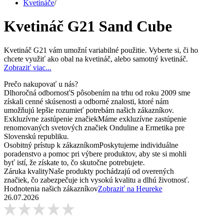
Kvetináče
/
Kvetináč G21 Sand Cube
Kvetináč G21 vám umožní variabilné použitie. Vyberte si, či ho
chcete využiť ako obal na kvetináč, alebo samotný kvetináč.
Zobraziť viac...
Prečo nakupovať u nás?
Dlhoročná odbornosť
S pôsobením na trhu od roku 2009 sme
získali cenné skúsenosti a odborné znalosti, ktoré nám
umožňujú lepšie rozumieť potrebám našich zákazníkov.
Exkluzívne zastúpenie značiek
Máme exkluzívne zastúpenie
renomovaných svetových značiek Onduline a Ermetika pre
Slovenskú republiku.
Osobitný prístup k zákazníkom
Poskytujeme individuálne
poradenstvo a pomoc pri výbere produktov, aby ste si mohli
byť istí, že získate to, čo skutočne potrebujete.
Záruka kvality
Naše produkty pochádzajú od overených
značiek, čo zabezpečuje ich vysokú kvalitu a dlhú životnosť.
Hodnotenia našich zákazníkov
Zobraziť na Heureke
26.07.2026