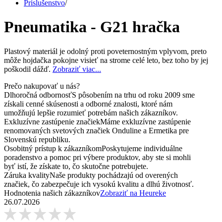
Príslušenstvo
/
Pneumatika - G21 hračka
Plastový materiál je odolný proti poveternostným vplyvom, preto
môže hojdačka pokojne visieť na strome celé leto, bez toho by jej
poškodil dážď.
Zobraziť viac...
Prečo nakupovať u nás?
Dlhoročná odbornosť
S pôsobením na trhu od roku 2009 sme
získali cenné skúsenosti a odborné znalosti, ktoré nám
umožňujú lepšie rozumieť potrebám našich zákazníkov.
Exkluzívne zastúpenie značiek
Máme exkluzívne zastúpenie
renomovaných svetových značiek Onduline a Ermetika pre
Slovenskú republiku.
Osobitný prístup k zákazníkom
Poskytujeme individuálne
poradenstvo a pomoc pri výbere produktov, aby ste si mohli
byť istí, že získate to, čo skutočne potrebujete.
Záruka kvality
Naše produkty pochádzajú od overených
značiek, čo zabezpečuje ich vysokú kvalitu a dlhú životnosť.
Hodnotenia našich zákazníkov
Zobraziť na Heureke
26.07.2026