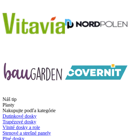
Náš tip
Plasty
Nakupujte podľa kategórie
Dutinkové dosky
Trapézové dosky
Vlnité dosky a role
Stenové a strešné panely
Plné dosky