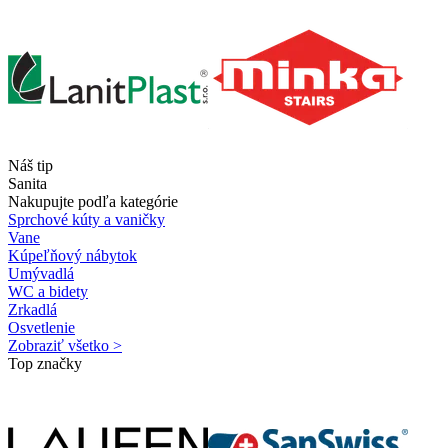
Náš tip
Sanita
Nakupujte podľa kategórie
Sprchové kúty a vaničky
Vane
Kúpeľňový nábytok
Umývadlá
WC a bidety
Zrkadlá
Osvetlenie
Zobraziť všetko >
Top značky