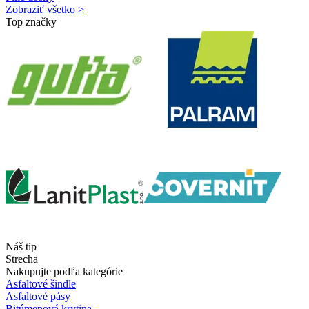
Zobraziť všetko >
Top značky
Náš tip
Strecha
Nakupujte podľa kategórie
Asfaltové šindle
Asfaltové pásy
Bitúmenová krytina