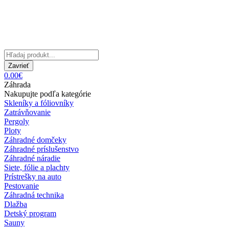
Zavrieť
0.00€
Záhrada
Nakupujte podľa kategórie
Skleníky a fóliovníky
Zatrávňovanie
Pergoly
Ploty
Záhradné domčeky
Záhradné príslušenstvo
Záhradné náradie
Siete, fólie a plachty
Prístrešky na auto
Pestovanie
Záhradná technika
Dlažba
Detský program
Sauny