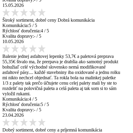
15.05.2026
Široký sortiment, dobré ceny Dobrá komunikácia
Komunikácia:
5
/ 5
Rýchlosť doručenia:
4
/ 5
Kvalita dopravy:
-
/ 5
10.05.2026
Balenie jednej asfaltovej lepenky 53,7€ a paletová preprava
55,35€ štvalo ma, že prerpava je drahšia ako samotný produkt
bohužiaľ celé východné slovensko nemá modifikované
asfaltové pásy.... každé stavebniny iba oxidované a jednu rolku
mi nikto nechcel objednať. Ta rokla bola na malinkej paletke
1/3 z palety tak prečo účtujete cenu celej palety mali by ste to
rozdeliť na polovičná paleta a celá paleta aj tak som si to sám
vyložil rukami.
Komunikácia:
4
/ 5
Rýchlosť doručenia:
5
/ 5
Kvalita dopravy:
-
/ 5
23.04.2026
Dobrý sortiment, dobré ceny a príjemná komunikácia