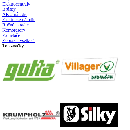
Elektrocentrály
Brúsky
AKU náradie
Elektrické náradie
Ručné náradie
Kompresory
Zametače
Zobraziť všetko >
Top značky