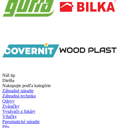
Náš tip
Dielňa
Nakupujte podľa kategórie
Záhradné náradie
Záhradná technika
Odevy
Zváračky
Vysávače a fukáry
Vŕtačky
Pneumatické náradie
Píly