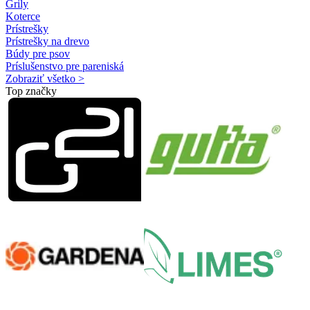
Grily
Koterce
Prístrešky
Prístrešky na drevo
Búdy pre psov
Príslušenstvo pre pareniská
Zobraziť všetko >
Top značky