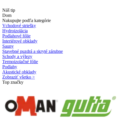
Náš tip
Dom
Nakupujte podľa kategórie
Vchodové striešky
Hydroizolácia
Podlahové fólie
Interiérové obklady
Sauny
Stavebné puzdrá a skryté zárubne
Schody a výlezy
Termoizolačné fólie
Podlahy
Akustické obklady
Zobraziť všetko >
Top značky