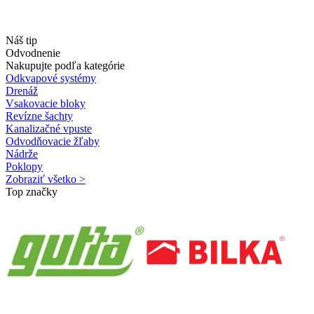
Náš tip
Odvodnenie
Nakupujte podľa kategórie
Odkvapové systémy
Drenáž
Vsakovacie bloky
Revízne šachty
Kanalizačné vpuste
Odvodňovacie žľaby
Nádrže
Poklopy
Zobraziť všetko >
Top značky