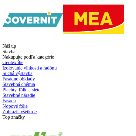
Náš tip
Stavba
Nakupujte podľa kategórie
Geotextílie
Izolovanie vlhkosti a radónu
Suchá výstavba
Fasádne obklady
Stavebná chémia
Plachty, fólie a siete
Stavebné náradie
Fasáda
Nopové fólie
Zobraziť všetko >
Top značky