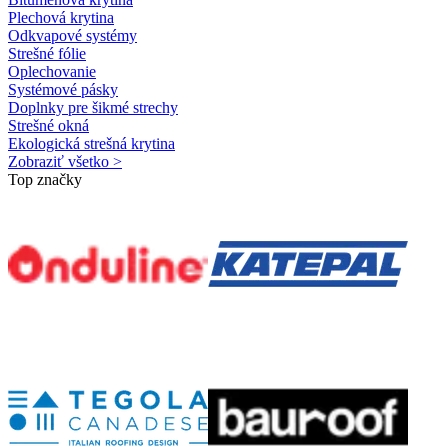
Plechová krytina
Odkvapové systémy
Strešné fólie
Oplechovanie
Systémové pásky
Doplnky pre šikmé strechy
Strešné okná
Ekologická strešná krytina
Zobraziť všetko >
Top značky