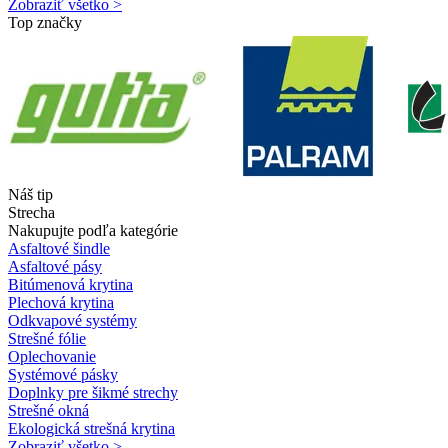
Zobraziť všetko >
Top značky
Náš tip
Strecha
Nakupujte podľa kategórie
Asfaltové šindle
Asfaltové pásy
Bitúmenová krytina
Plechová krytina
Odkvapové systémy
Strešné fólie
Oplechovanie
Systémové pásky
Doplnky pre šikmé strechy
Strešné okná
Ekologická strešná krytina
Zobraziť všetko >