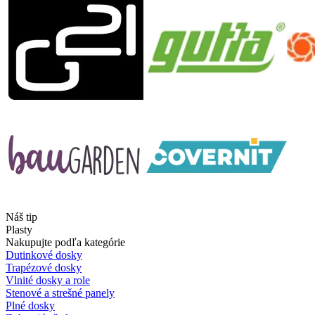
Náš tip
Plasty
Nakupujte podľa kategórie
Dutinkové dosky
Trapézové dosky
Vlnité dosky a role
Stenové a strešné panely
Plné dosky