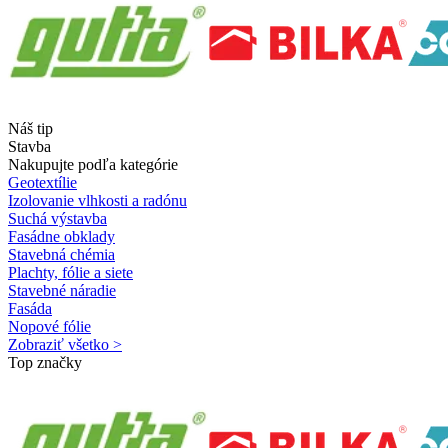
Náš tip
Stavba
Nakupujte podľa kategórie
Geotextílie
Izolovanie vlhkosti a radónu
Suchá výstavba
Fasádne obklady
Stavebná chémia
Plachty, fólie a siete
Stavebné náradie
Fasáda
Nopové fólie
Zobraziť všetko >
Top značky