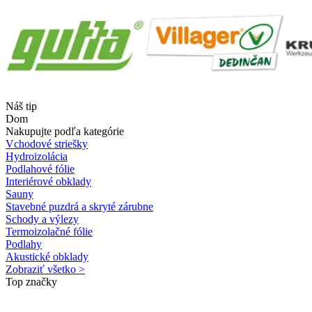
Náš tip
Dom
Nakupujte podľa kategórie
Vchodové striešky
Hydroizolácia
Podlahové fólie
Interiérové obklady
Sauny
Stavebné puzdrá a skryté zárubne
Schody a výlezy
Termoizolačné fólie
Podlahy
Akustické obklady
Zobraziť všetko >
Top značky