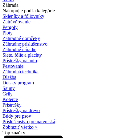
Záhrada
Nakupujte podľa kategórie
Skleníky a fóliovníky
Zatrávňovanie
Pergoly
Ploty
Záhradné domčeky
Záhradné príslušenstvo
Záhradné náradie
Siete, fólie a plachty
Prístrešky na auto
Pestovanie
Záhradná technika
Dlažba
Detský program
Sauny
Grily
Koterce
Prístrešky
Prístrešky na drevo
Búdy pre psov
Príslušenstvo pre pareniská
Zobraziť všetko >
Top značky