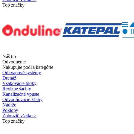
Top značky
Náš tip
Odvodnenie
Nakupujte podľa kategórie
Odkvapové systémy
Drenáž
Vsakovacie bloky
Revízne šachty
Kanalizačné vpuste
Odvodňovacie žľaby
Nádrže
Poklopy
Zobraziť všetko >
Top značky