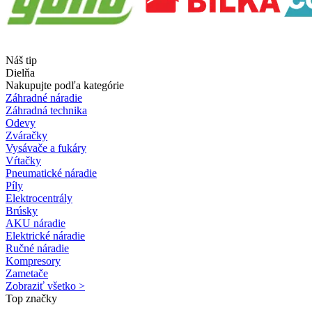
Náš tip
Dielňa
Nakupujte podľa kategórie
Záhradné náradie
Záhradná technika
Odevy
Zváračky
Vysávače a fukáry
Vŕtačky
Pneumatické náradie
Píly
Elektrocentrály
Brúsky
AKU náradie
Elektrické náradie
Ručné náradie
Kompresory
Zametače
Zobraziť všetko >
Top značky