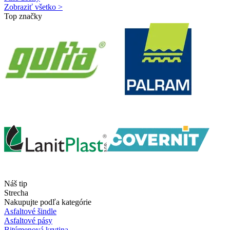
Zobraziť všetko >
Top značky
Náš tip
Strecha
Nakupujte podľa kategórie
Asfaltové šindle
Asfaltové pásy
Bitúmenová krytina