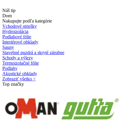
Náš tip
Dom
Nakupujte podľa kategórie
Vchodové striešky
Hydroizolácia
Podlahové fólie
Interiérové obklady
Sauny
Stavebné puzdrá a skryté zárubne
Schody a výlezy
Termoizolačné fólie
Podlahy
Akustické obklady
Zobraziť všetko >
Top značky