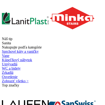
Náš tip
Sanita
Nakupujte podľa kategórie
Sprchové kúty a vaničky
Vane
Kúpeľňový nábytok
Umývadlá
WC a bidety
Zrkadlá
Osvetlenie
Zobraziť všetko >
Top značky