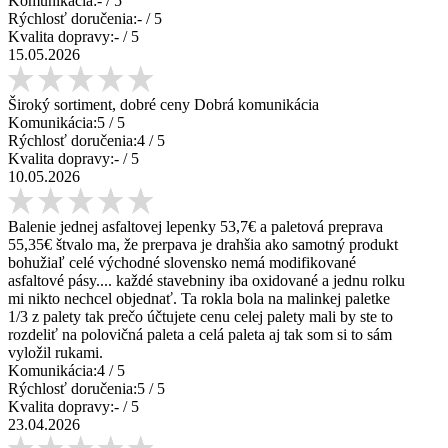
Komunikácia:
-
/ 5
Rýchlosť doručenia:
-
/ 5
Kvalita dopravy:
-
/ 5
15.05.2026
Široký sortiment, dobré ceny Dobrá komunikácia
Komunikácia:
5
/ 5
Rýchlosť doručenia:
4
/ 5
Kvalita dopravy:
-
/ 5
10.05.2026
Balenie jednej asfaltovej lepenky 53,7€ a paletová preprava
55,35€ štvalo ma, že prerpava je drahšia ako samotný produkt
bohužiaľ celé východné slovensko nemá modifikované
asfaltové pásy.... každé stavebniny iba oxidované a jednu rolku
mi nikto nechcel objednať. Ta rokla bola na malinkej paletke
1/3 z palety tak prečo účtujete cenu celej palety mali by ste to
rozdeliť na polovičná paleta a celá paleta aj tak som si to sám
vyložil rukami.
Komunikácia:
4
/ 5
Rýchlosť doručenia:
5
/ 5
Kvalita dopravy:
-
/ 5
23.04.2026