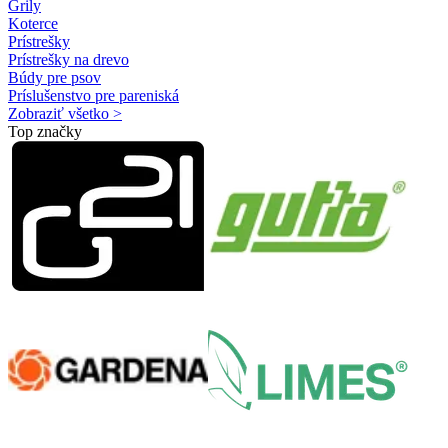
Grily
Koterce
Prístrešky
Prístrešky na drevo
Búdy pre psov
Príslušenstvo pre pareniská
Zobraziť všetko >
Top značky