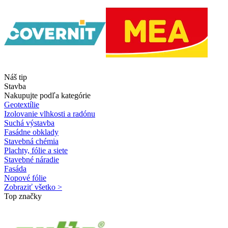
Náš tip
Stavba
Nakupujte podľa kategórie
Geotextílie
Izolovanie vlhkosti a radónu
Suchá výstavba
Fasádne obklady
Stavebná chémia
Plachty, fólie a siete
Stavebné náradie
Fasáda
Nopové fólie
Zobraziť všetko >
Top značky