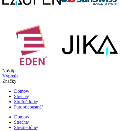
Náš tip
Výpredaj
Značky
Domov
/
Strecha
/
Strešné fólie
/
Paropriepustné
/
Domov
/
Strecha
/
Strešné fólie
/