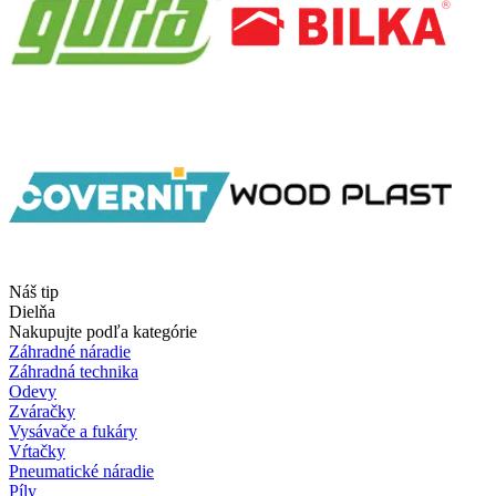
Náš tip
Dielňa
Nakupujte podľa kategórie
Záhradné náradie
Záhradná technika
Odevy
Zváračky
Vysávače a fukáry
Vŕtačky
Pneumatické náradie
Píly