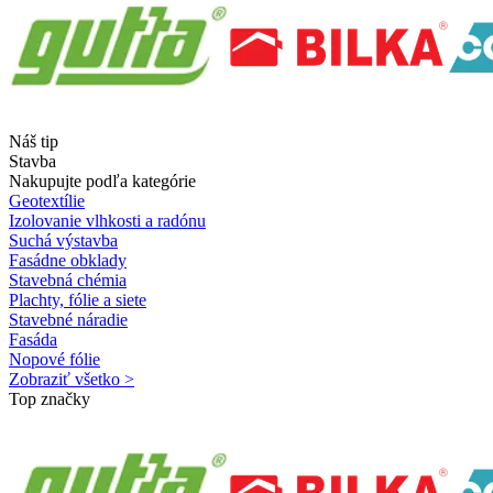
Náš tip
Stavba
Nakupujte podľa kategórie
Geotextílie
Izolovanie vlhkosti a radónu
Suchá výstavba
Fasádne obklady
Stavebná chémia
Plachty, fólie a siete
Stavebné náradie
Fasáda
Nopové fólie
Zobraziť všetko >
Top značky