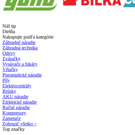
Náš tip
Dielňa
Nakupujte podľa kategórie
Záhradné náradie
Záhradná technika
Odevy
Zváračky
Vysávače a fukáry
Vŕtačky
Pneumatické náradie
Píly
Elektrocentrály
Brúsky
AKU náradie
Elektrické náradie
Ručné náradie
Kompresory
Zametače
Zobraziť všetko >
Top značky