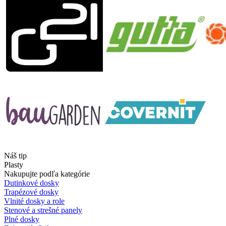
Náš tip
Plasty
Nakupujte podľa kategórie
Dutinkové dosky
Trapézové dosky
Vlnité dosky a role
Stenové a strešné panely
Plné dosky