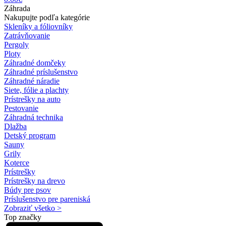
Záhrada
Nakupujte podľa kategórie
Skleníky a fóliovníky
Zatrávňovanie
Pergoly
Ploty
Záhradné domčeky
Záhradné príslušenstvo
Záhradné náradie
Siete, fólie a plachty
Prístrešky na auto
Pestovanie
Záhradná technika
Dlažba
Detský program
Sauny
Grily
Koterce
Prístrešky
Prístrešky na drevo
Búdy pre psov
Príslušenstvo pre pareniská
Zobraziť všetko >
Top značky