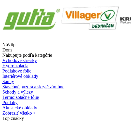
Náš tip
Dom
Nakupujte podľa kategórie
Vchodové striešky
Hydroizolácia
Podlahové fólie
Interiérové obklady
Sauny
Stavebné puzdrá a skryté zárubne
Schody a výlezy
Termoizolačné fólie
Podlahy
Akustické obklady
Zobraziť všetko >
Top značky