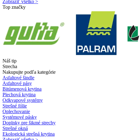
Zobraziť všetko >
Top značky
Náš tip
Strecha
Nakupujte podľa kategórie
Asfaltové šindle
Asfaltové pásy
Bitúmenová krytina
Plechová krytina
Odkvapové systémy
Strešné fólie
Oplechovanie
Systémové pásky
Doplnky pre šikmé strechy
Strešné okná
Ekologická strešná krytina
Zobraziť všetko >