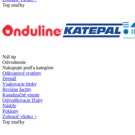
Top značky
Náš tip
Odvodnenie
Nakupujte podľa kategórie
Odkvapové systémy
Drenáž
Vsakovacie bloky
Revízne šachty
Kanalizačné vpuste
Odvodňovacie žľaby
Nádrže
Poklopy
Zobraziť všetko >
Top značky