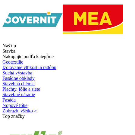
Náš tip
Stavba
Nakupujte podľa kategórie
Geotextílie
Izolovanie vlhkosti a radónu
Suchá výstavba
Fasádne obklady
Stavebná chémia
Plachty, fólie a siete
Stavebné náradie
Fasáda
Nopové fólie
Zobraziť všetko >
Top značky