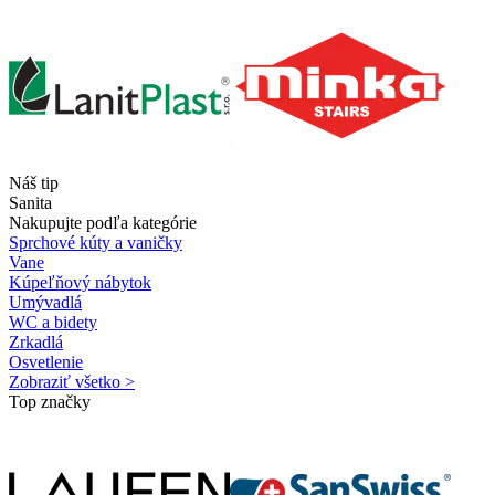
Náš tip
Sanita
Nakupujte podľa kategórie
Sprchové kúty a vaničky
Vane
Kúpeľňový nábytok
Umývadlá
WC a bidety
Zrkadlá
Osvetlenie
Zobraziť všetko >
Top značky