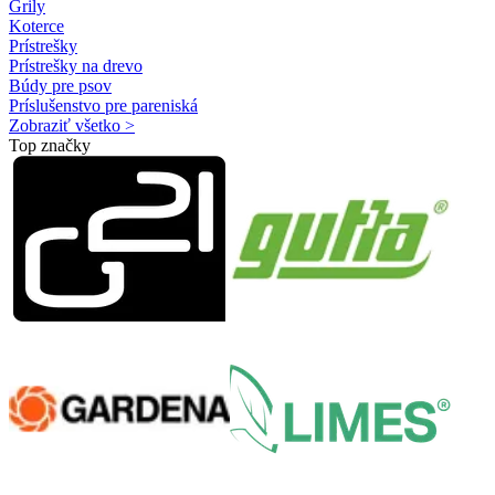
Grily
Koterce
Prístrešky
Prístrešky na drevo
Búdy pre psov
Príslušenstvo pre pareniská
Zobraziť všetko >
Top značky