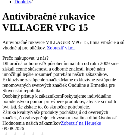
Doplnky
/
Antivibračné rukavice
VILLAGER VPG 15
Antivibračné rukavice VILLAGER VPG 15, tlmia vibrácie a sú
vhodné aj pre pilčíkov.
Zobraziť viac...
Prečo nakupovať u nás?
Dlhoročná odbornosť
S pôsobením na trhu od roku 2009 sme
získali cenné skúsenosti a odborné znalosti, ktoré nám
umožňujú lepšie rozumieť potrebám našich zákazníkov.
Exkluzívne zastúpenie značiek
Máme exkluzívne zastúpenie
renomovaných svetových značiek Onduline a Ermetika pre
Slovenskú republiku.
Osobitný prístup k zákazníkom
Poskytujeme individuálne
poradenstvo a pomoc pri výbere produktov, aby ste si mohli
byť istí, že získate to, čo skutočne potrebujete.
Záruka kvality
Naše produkty pochádzajú od overených
značiek, čo zabezpečuje ich vysokú kvalitu a dlhú životnosť.
Hodnotenia našich zákazníkov
Zobraziť na Heureke
09.08.2026