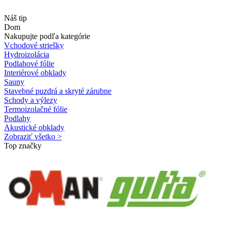
Náš tip
Dom
Nakupujte podľa kategórie
Vchodové striešky
Hydroizolácia
Podlahové fólie
Interiérové obklady
Sauny
Stavebné puzdrá a skryté zárubne
Schody a výlezy
Termoizolačné fólie
Podlahy
Akustické obklady
Zobraziť všetko >
Top značky