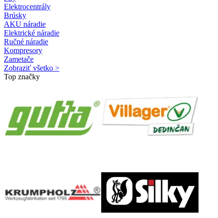
Elektrocentrály
Brúsky
AKU náradie
Elektrické náradie
Ručné náradie
Kompresory
Zametače
Zobraziť všetko >
Top značky