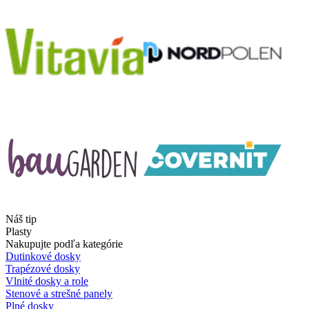
Náš tip
Plasty
Nakupujte podľa kategórie
Dutinkové dosky
Trapézové dosky
Vlnité dosky a role
Stenové a strešné panely
Plné dosky