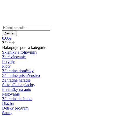
Zavrieť
0.00€
Záhrada
Nakupujte podľa kategórie
Skleníky a fóliovníky
Zatrávňovanie
Pergoly
Ploty
Záhradné domčeky
Záhradné príslušenstvo
Záhradné náradie
Siete, fólie a plachty
Prístrešky na auto
Pestovanie
Záhradná technika
Dlažba
Detský program
Sauny