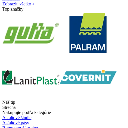
Zobraziť všetko >
Top značky
Náš tip
Strecha
Nakupujte podľa kategórie
Asfaltové šindle
Asfaltové pásy
Bitúmenová krytina