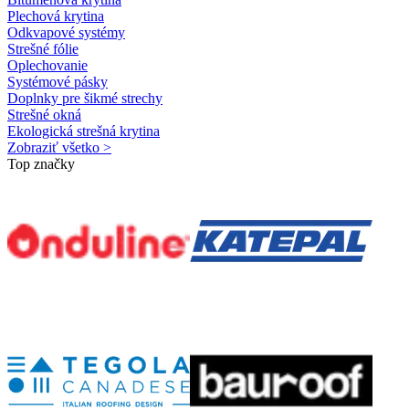
Plechová krytina
Odkvapové systémy
Strešné fólie
Oplechovanie
Systémové pásky
Doplnky pre šikmé strechy
Strešné okná
Ekologická strešná krytina
Zobraziť všetko >
Top značky