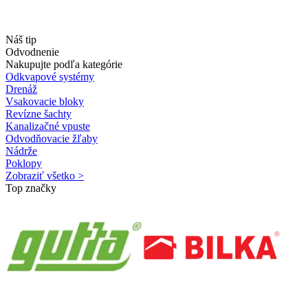
Náš tip
Odvodnenie
Nakupujte podľa kategórie
Odkvapové systémy
Drenáž
Vsakovacie bloky
Revízne šachty
Kanalizačné vpuste
Odvodňovacie žľaby
Nádrže
Poklopy
Zobraziť všetko >
Top značky