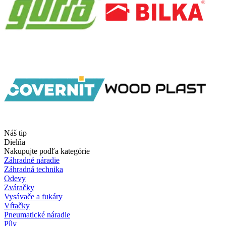
Náš tip
Dielňa
Nakupujte podľa kategórie
Záhradné náradie
Záhradná technika
Odevy
Zváračky
Vysávače a fukáry
Vŕtačky
Pneumatické náradie
Píly