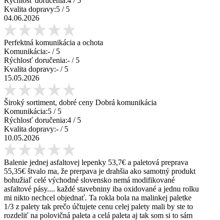
Rýchlosť doručenia:
4
/ 5
Kvalita dopravy:
5
/ 5
04.06.2026
Perfektná komunikácia a ochota
Komunikácia:
-
/ 5
Rýchlosť doručenia:
-
/ 5
Kvalita dopravy:
-
/ 5
15.05.2026
Široký sortiment, dobré ceny Dobrá komunikácia
Komunikácia:
5
/ 5
Rýchlosť doručenia:
4
/ 5
Kvalita dopravy:
-
/ 5
10.05.2026
Balenie jednej asfaltovej lepenky 53,7€ a paletová preprava
55,35€ štvalo ma, že prerpava je drahšia ako samotný produkt
bohužiaľ celé východné slovensko nemá modifikované
asfaltové pásy.... každé stavebniny iba oxidované a jednu rolku
mi nikto nechcel objednať. Ta rokla bola na malinkej paletke
1/3 z palety tak prečo účtujete cenu celej palety mali by ste to
rozdeliť na polovičná paleta a celá paleta aj tak som si to sám