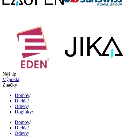
Náš tip
Výpredaj
Značky
Domov
/
Dielňa
/
Odevy
/
Doplnky
/
Domov
/
Dielňa
/
Odevy
/