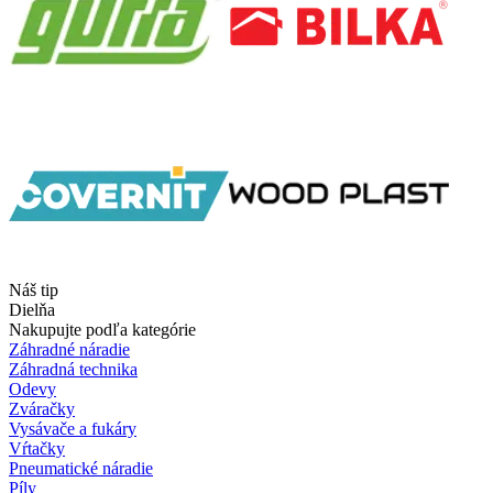
Náš tip
Dielňa
Nakupujte podľa kategórie
Záhradné náradie
Záhradná technika
Odevy
Zváračky
Vysávače a fukáry
Vŕtačky
Pneumatické náradie
Píly