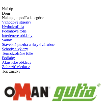
Náš tip
Dom
Nakupujte podľa kategórie
Vchodové striešky
Hydroizolácia
Podlahové fólie
Interiérové obklady
Sauny
Stavebné puzdrá a skryté zárubne
Schody a výlezy
Termoizolačné fólie
Podlahy
Akustické obklady
Zobraziť všetko >
Top značky