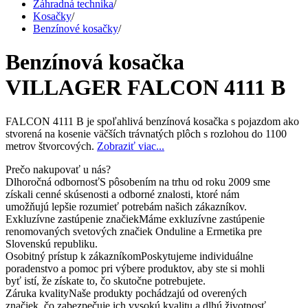
Záhradná technika
/
Kosačky
/
Benzínové kosačky
/
Benzínová kosačka
VILLAGER FALCON 4111 B
FALCON 4111 B je spoľahlivá benzínová kosačka s pojazdom ako
stvorená na kosenie väčších trávnatých plôch s rozlohou do 1100
metrov štvorcových.
Zobraziť viac...
Prečo nakupovať u nás?
Dlhoročná odbornosť
S pôsobením na trhu od roku 2009 sme
získali cenné skúsenosti a odborné znalosti, ktoré nám
umožňujú lepšie rozumieť potrebám našich zákazníkov.
Exkluzívne zastúpenie značiek
Máme exkluzívne zastúpenie
renomovaných svetových značiek Onduline a Ermetika pre
Slovenskú republiku.
Osobitný prístup k zákazníkom
Poskytujeme individuálne
poradenstvo a pomoc pri výbere produktov, aby ste si mohli
byť istí, že získate to, čo skutočne potrebujete.
Záruka kvality
Naše produkty pochádzajú od overených
značiek, čo zabezpečuje ich vysokú kvalitu a dlhú životnosť.