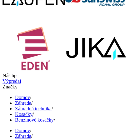
Náš tip
Výpredaj
Značky
Domov
/
Záhrada
/
Záhradná technika
/
Kosačky
/
Benzínové kosačky
/
Domov
/
Záhrada
/