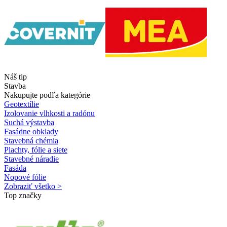
Náš tip
Stavba
Nakupujte podľa kategórie
Geotextílie
Izolovanie vlhkosti a radónu
Suchá výstavba
Fasádne obklady
Stavebná chémia
Plachty, fólie a siete
Stavebné náradie
Fasáda
Nopové fólie
Zobraziť všetko >
Top značky