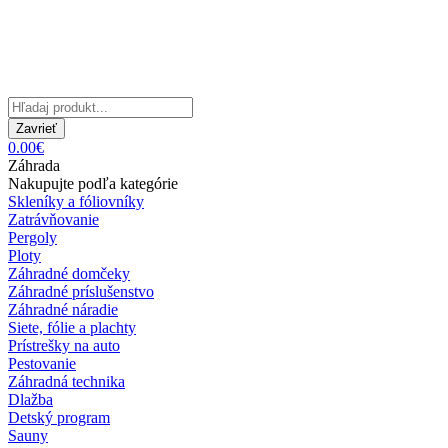
Zavrieť
0.00€
Záhrada
Nakupujte podľa kategórie
Skleníky a fóliovníky
Zatrávňovanie
Pergoly
Ploty
Záhradné domčeky
Záhradné príslušenstvo
Záhradné náradie
Siete, fólie a plachty
Prístrešky na auto
Pestovanie
Záhradná technika
Dlažba
Detský program
Sauny