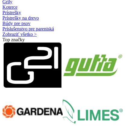
Grily
Koterce
Prístrešky
Prístrešky na drevo
Búdy pre psov
Príslušenstvo pre pareniská
Zobraziť všetko >
Top značky