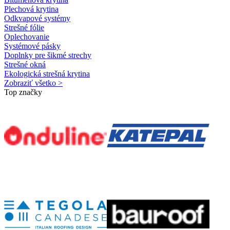
Plechová krytina
Odkvapové systémy
Strešné fólie
Oplechovanie
Systémové pásky
Doplnky pre šikmé strechy
Strešné okná
Ekologická strešná krytina
Zobraziť všetko >
Top značky