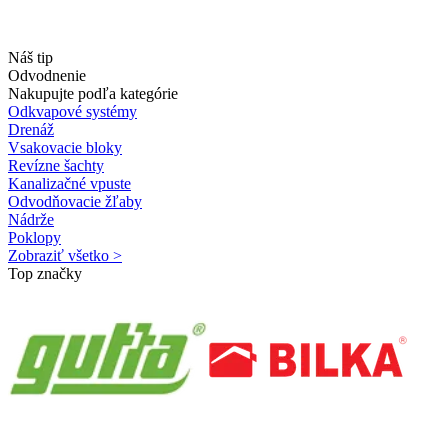
Náš tip
Odvodnenie
Nakupujte podľa kategórie
Odkvapové systémy
Drenáž
Vsakovacie bloky
Revízne šachty
Kanalizačné vpuste
Odvodňovacie žľaby
Nádrže
Poklopy
Zobraziť všetko >
Top značky