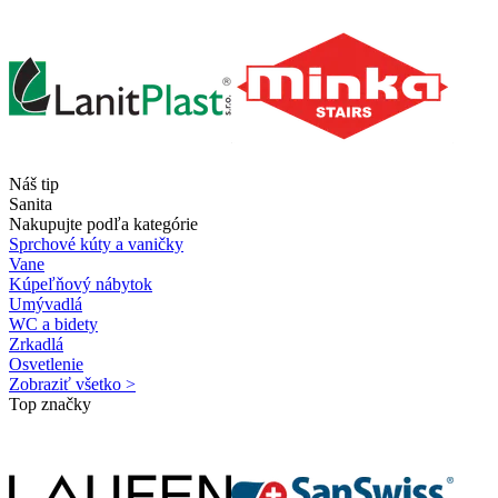
Náš tip
Sanita
Nakupujte podľa kategórie
Sprchové kúty a vaničky
Vane
Kúpeľňový nábytok
Umývadlá
WC a bidety
Zrkadlá
Osvetlenie
Zobraziť všetko >
Top značky