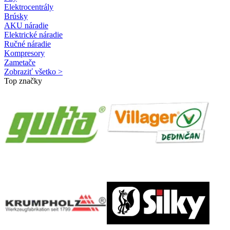
Elektrocentrály
Brúsky
AKU náradie
Elektrické náradie
Ručné náradie
Kompresory
Zametače
Zobraziť všetko >
Top značky