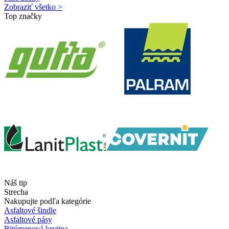
Zobraziť všetko >
Top značky
Náš tip
Strecha
Nakupujte podľa kategórie
Asfaltové šindle
Asfaltové pásy
Bitúmenová krytina