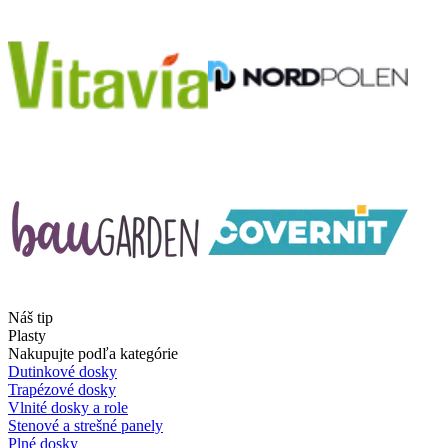
Náš tip
Plasty
Nakupujte podľa kategórie
Dutinkové dosky
Trapézové dosky
Vlnité dosky a role
Stenové a strešné panely
Plné dosky