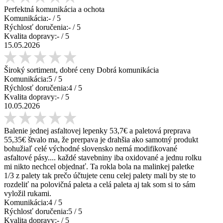
Perfektná komunikácia a ochota
Komunikácia:
-
/ 5
Rýchlosť doručenia:
-
/ 5
Kvalita dopravy:
-
/ 5
15.05.2026
Široký sortiment, dobré ceny Dobrá komunikácia
Komunikácia:
5
/ 5
Rýchlosť doručenia:
4
/ 5
Kvalita dopravy:
-
/ 5
10.05.2026
Balenie jednej asfaltovej lepenky 53,7€ a paletová preprava
55,35€ štvalo ma, že prerpava je drahšia ako samotný produkt
bohužiaľ celé východné slovensko nemá modifikované
asfaltové pásy.... každé stavebniny iba oxidované a jednu rolku
mi nikto nechcel objednať. Ta rokla bola na malinkej paletke
1/3 z palety tak prečo účtujete cenu celej palety mali by ste to
rozdeliť na polovičná paleta a celá paleta aj tak som si to sám
vyložil rukami.
Komunikácia:
4
/ 5
Rýchlosť doručenia:
5
/ 5
Kvalita dopravy:
-
/ 5