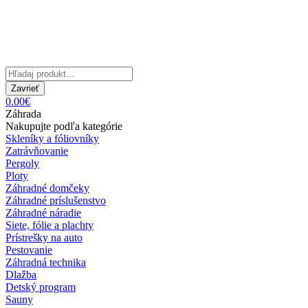
Zavrieť
0.00€
Záhrada
Nakupujte podľa kategórie
Skleníky a fóliovníky
Zatrávňovanie
Pergoly
Ploty
Záhradné domčeky
Záhradné príslušenstvo
Záhradné náradie
Siete, fólie a plachty
Prístrešky na auto
Pestovanie
Záhradná technika
Dlažba
Detský program
Sauny