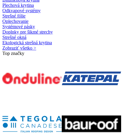
Plechová krytina
Odkvapové systémy
Strešné fólie
Oplechovanie
Systémové pásky
Doplnky pre šikmé strechy
Strešné okná
Ekologická strešná krytina
Zobraziť všetko >
Top značky