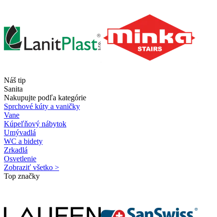
Náš tip
Sanita
Nakupujte podľa kategórie
Sprchové kúty a vaničky
Vane
Kúpeľňový nábytok
Umývadlá
WC a bidety
Zrkadlá
Osvetlenie
Zobraziť všetko >
Top značky