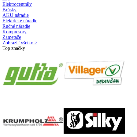
Elektrocentrály
Brúsky
AKU náradie
Elektrické náradie
Ručné náradie
Kompresory
Zametače
Zobraziť všetko >
Top značky