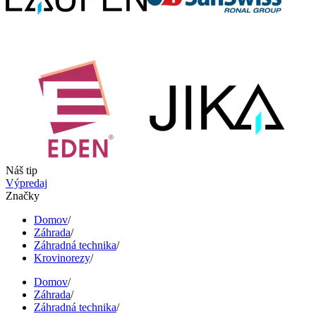
Náš tip
Výpredaj
Značky
Domov
/
Záhrada
/
Záhradná technika
/
Krovinorezy
/
Domov
/
Záhrada
/
Záhradná technika
/