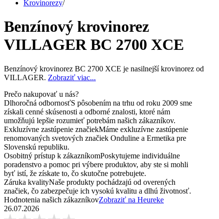
Krovinorezy
/
Benzínový krovinorez
VILLAGER BC 2700 XCE
Benzínový krovinorez BC 2700 XCE je nasilnejší krovinorez od
VILLAGER.
Zobraziť viac...
Prečo nakupovať u nás?
Dlhoročná odbornosť
S pôsobením na trhu od roku 2009 sme
získali cenné skúsenosti a odborné znalosti, ktoré nám
umožňujú lepšie rozumieť potrebám našich zákazníkov.
Exkluzívne zastúpenie značiek
Máme exkluzívne zastúpenie
renomovaných svetových značiek Onduline a Ermetika pre
Slovenskú republiku.
Osobitný prístup k zákazníkom
Poskytujeme individuálne
poradenstvo a pomoc pri výbere produktov, aby ste si mohli
byť istí, že získate to, čo skutočne potrebujete.
Záruka kvality
Naše produkty pochádzajú od overených
značiek, čo zabezpečuje ich vysokú kvalitu a dlhú životnosť.
Hodnotenia našich zákazníkov
Zobraziť na Heureke
26.07.2026