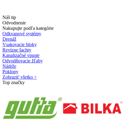
Náš tip
Odvodnenie
Nakupujte podľa kategórie
Odkvapové systémy
Drenáž
Vsakovacie bloky
Revízne šachty
Kanalizačné vpuste
Odvodňovacie žľaby
Nádrže
Poklopy
Zobraziť všetko >
Top značky