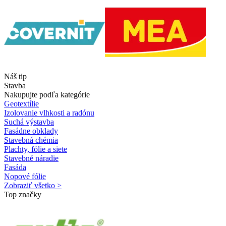
Náš tip
Stavba
Nakupujte podľa kategórie
Geotextílie
Izolovanie vlhkosti a radónu
Suchá výstavba
Fasádne obklady
Stavebná chémia
Plachty, fólie a siete
Stavebné náradie
Fasáda
Nopové fólie
Zobraziť všetko >
Top značky