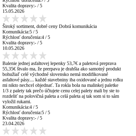
Rýchlosť doručenia:
-
/ 5
Kvalita dopravy:
-
/ 5
15.05.2026
Široký sortiment, dobré ceny Dobrá komunikácia
Komunikácia:
5
/ 5
Rýchlosť doručenia:
4
/ 5
Kvalita dopravy:
-
/ 5
10.05.2026
Balenie jednej asfaltovej lepenky 53,7€ a paletová preprava
55,35€ štvalo ma, že prerpava je drahšia ako samotný produkt
bohužiaľ celé východné slovensko nemá modifikované
asfaltové pásy.... každé stavebniny iba oxidované a jednu rolku
mi nikto nechcel objednať. Ta rokla bola na malinkej paletke
1/3 z palety tak prečo účtujete cenu celej palety mali by ste to
rozdeliť na polovičná paleta a celá paleta aj tak som si to sám
vyložil rukami.
Komunikácia:
4
/ 5
Rýchlosť doručenia:
5
/ 5
Kvalita dopravy:
-
/ 5
23.04.2026