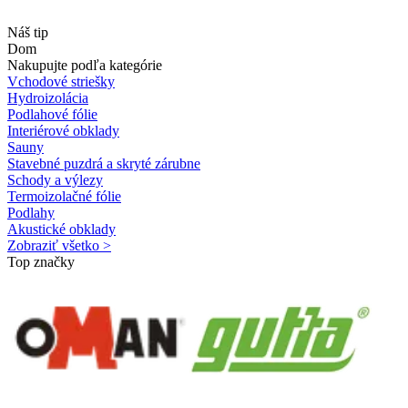
Náš tip
Dom
Nakupujte podľa kategórie
Vchodové striešky
Hydroizolácia
Podlahové fólie
Interiérové obklady
Sauny
Stavebné puzdrá a skryté zárubne
Schody a výlezy
Termoizolačné fólie
Podlahy
Akustické obklady
Zobraziť všetko >
Top značky