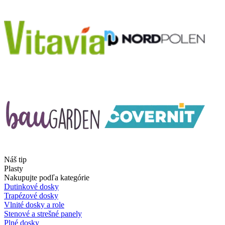
Náš tip
Plasty
Nakupujte podľa kategórie
Dutinkové dosky
Trapézové dosky
Vlnité dosky a role
Stenové a strešné panely
Plné dosky