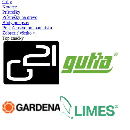
Grily
Koterce
Prístrešky
Prístrešky na drevo
Búdy pre psov
Príslušenstvo pre pareniská
Zobraziť všetko >
Top značky