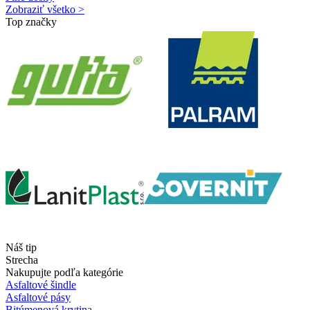
Zobraziť všetko >
Top značky
Náš tip
Strecha
Nakupujte podľa kategórie
Asfaltové šindle
Asfaltové pásy
Bitúmenová krytina