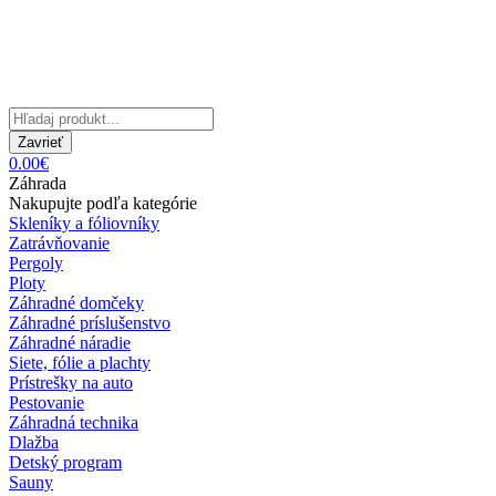
Zavrieť
0.00€
Záhrada
Nakupujte podľa kategórie
Skleníky a fóliovníky
Zatrávňovanie
Pergoly
Ploty
Záhradné domčeky
Záhradné príslušenstvo
Záhradné náradie
Siete, fólie a plachty
Prístrešky na auto
Pestovanie
Záhradná technika
Dlažba
Detský program
Sauny