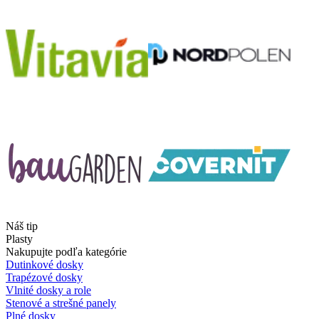
Náš tip
Plasty
Nakupujte podľa kategórie
Dutinkové dosky
Trapézové dosky
Vlnité dosky a role
Stenové a strešné panely
Plné dosky