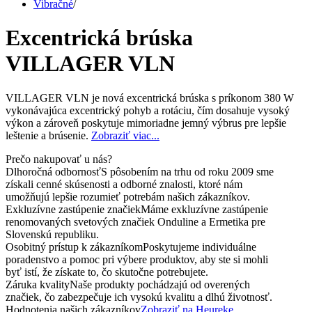
Vibračné
/
Excentrická brúska
VILLAGER VLN
VILLAGER VLN je nová excentrická brúska s príkonom 380 W
vykonávajúca excentrický pohyb a rotáciu, čím dosahuje vysoký
výkon a zároveň poskytuje mimoriadne jemný výbrus pre lepšie
leštenie a brúsenie.
Zobraziť viac...
Prečo nakupovať u nás?
Dlhoročná odbornosť
S pôsobením na trhu od roku 2009 sme
získali cenné skúsenosti a odborné znalosti, ktoré nám
umožňujú lepšie rozumieť potrebám našich zákazníkov.
Exkluzívne zastúpenie značiek
Máme exkluzívne zastúpenie
renomovaných svetových značiek Onduline a Ermetika pre
Slovenskú republiku.
Osobitný prístup k zákazníkom
Poskytujeme individuálne
poradenstvo a pomoc pri výbere produktov, aby ste si mohli
byť istí, že získate to, čo skutočne potrebujete.
Záruka kvality
Naše produkty pochádzajú od overených
značiek, čo zabezpečuje ich vysokú kvalitu a dlhú životnosť.
Hodnotenia našich zákazníkov
Zobraziť na Heureke