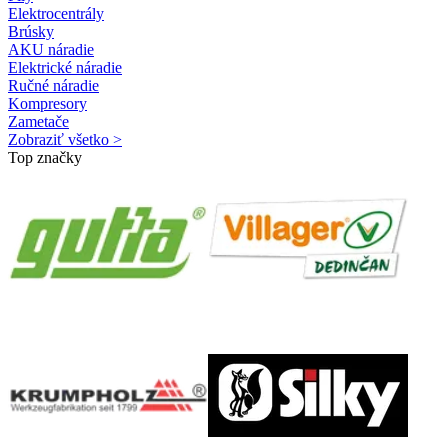
Elektrocentrály
Brúsky
AKU náradie
Elektrické náradie
Ručné náradie
Kompresory
Zametače
Zobraziť všetko >
Top značky