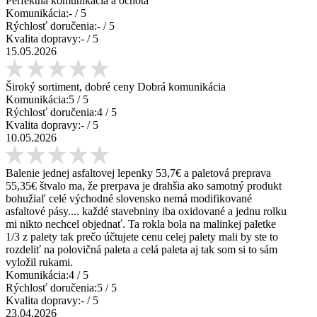
Perfektná komunikácia a ochota
Komunikácia:
-
/ 5
Rýchlosť doručenia:
-
/ 5
Kvalita dopravy:
-
/ 5
15.05.2026
Široký sortiment, dobré ceny Dobrá komunikácia
Komunikácia:
5
/ 5
Rýchlosť doručenia:
4
/ 5
Kvalita dopravy:
-
/ 5
10.05.2026
Balenie jednej asfaltovej lepenky 53,7€ a paletová preprava
55,35€ štvalo ma, že prerpava je drahšia ako samotný produkt
bohužiaľ celé východné slovensko nemá modifikované
asfaltové pásy.... každé stavebniny iba oxidované a jednu rolku
mi nikto nechcel objednať. Ta rokla bola na malinkej paletke
1/3 z palety tak prečo účtujete cenu celej palety mali by ste to
rozdeliť na polovičná paleta a celá paleta aj tak som si to sám
vyložil rukami.
Komunikácia:
4
/ 5
Rýchlosť doručenia:
5
/ 5
Kvalita dopravy:
-
/ 5
23.04.2026