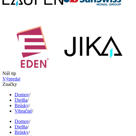
Náš tip
Výpredaj
Značky
Domov
/
Dielňa
/
Brúsky
/
Vibračné
/
Domov
/
Dielňa
/
Brúsky
/