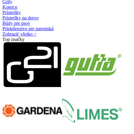
Grily
Koterce
Prístrešky
Prístrešky na drevo
Búdy pre psov
Príslušenstvo pre pareniská
Zobraziť všetko >
Top značky