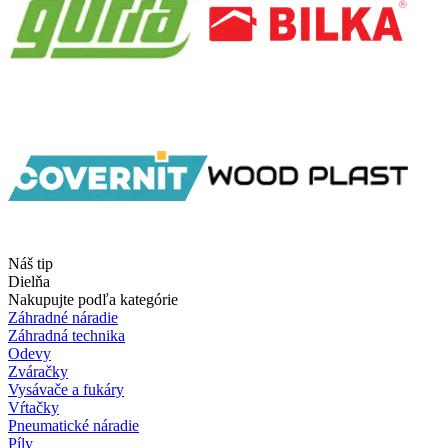
Náš tip
Dielňa
Nakupujte podľa kategórie
Záhradné náradie
Záhradná technika
Odevy
Zváračky
Vysávače a fukáry
Vŕtačky
Pneumatické náradie
Píly