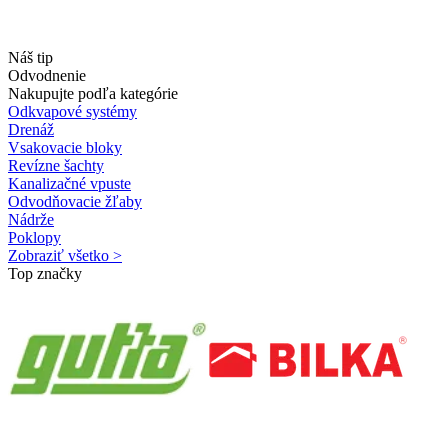
Náš tip
Odvodnenie
Nakupujte podľa kategórie
Odkvapové systémy
Drenáž
Vsakovacie bloky
Revízne šachty
Kanalizačné vpuste
Odvodňovacie žľaby
Nádrže
Poklopy
Zobraziť všetko >
Top značky