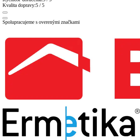
Kvalita dopravy:
5
/ 5
Spolupracujeme s overenými značkami