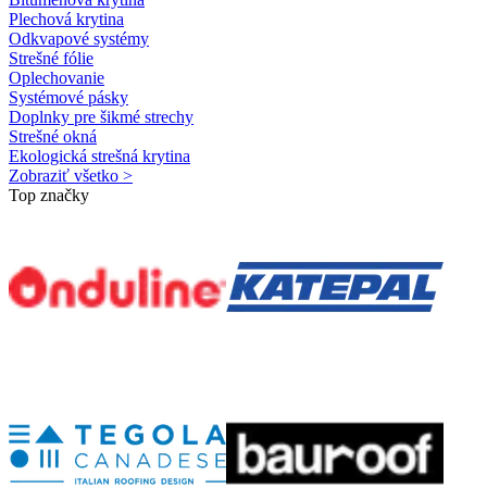
Plechová krytina
Odkvapové systémy
Strešné fólie
Oplechovanie
Systémové pásky
Doplnky pre šikmé strechy
Strešné okná
Ekologická strešná krytina
Zobraziť všetko >
Top značky