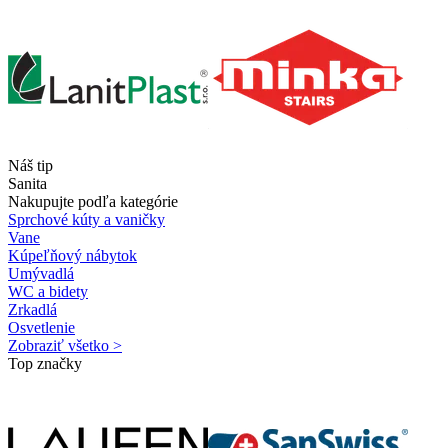
Náš tip
Sanita
Nakupujte podľa kategórie
Sprchové kúty a vaničky
Vane
Kúpeľňový nábytok
Umývadlá
WC a bidety
Zrkadlá
Osvetlenie
Zobraziť všetko >
Top značky