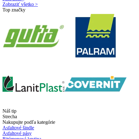
Zobraziť všetko >
Top značky
Náš tip
Strecha
Nakupujte podľa kategórie
Asfaltové šindle
Asfaltové pásy
Bitúmenová krytina