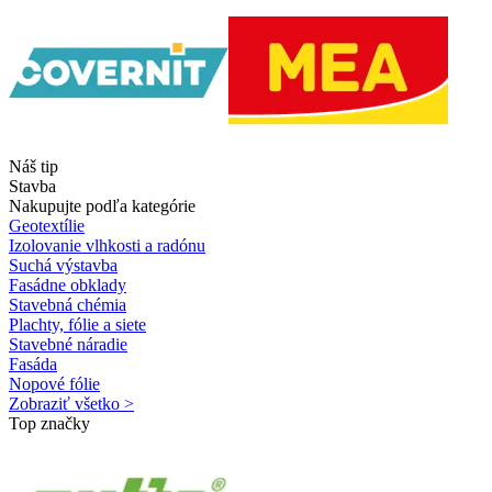
Náš tip
Stavba
Nakupujte podľa kategórie
Geotextílie
Izolovanie vlhkosti a radónu
Suchá výstavba
Fasádne obklady
Stavebná chémia
Plachty, fólie a siete
Stavebné náradie
Fasáda
Nopové fólie
Zobraziť všetko >
Top značky