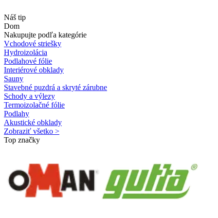
Náš tip
Dom
Nakupujte podľa kategórie
Vchodové striešky
Hydroizolácia
Podlahové fólie
Interiérové obklady
Sauny
Stavebné puzdrá a skryté zárubne
Schody a výlezy
Termoizolačné fólie
Podlahy
Akustické obklady
Zobraziť všetko >
Top značky