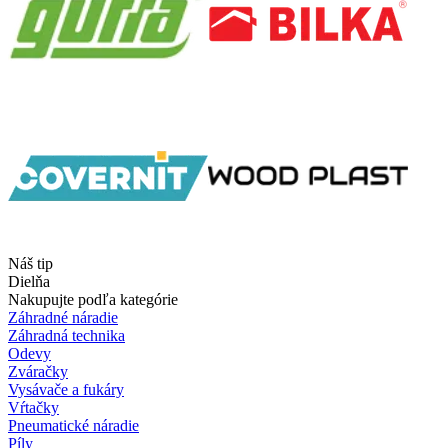
Náš tip
Dielňa
Nakupujte podľa kategórie
Záhradné náradie
Záhradná technika
Odevy
Zváračky
Vysávače a fukáry
Vŕtačky
Pneumatické náradie
Píly