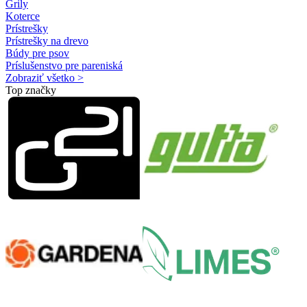
Grily
Koterce
Prístrešky
Prístrešky na drevo
Búdy pre psov
Príslušenstvo pre pareniská
Zobraziť všetko >
Top značky