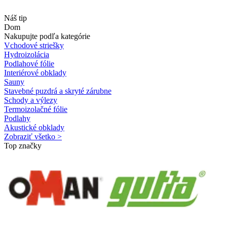
Náš tip
Dom
Nakupujte podľa kategórie
Vchodové striešky
Hydroizolácia
Podlahové fólie
Interiérové obklady
Sauny
Stavebné puzdrá a skryté zárubne
Schody a výlezy
Termoizolačné fólie
Podlahy
Akustické obklady
Zobraziť všetko >
Top značky