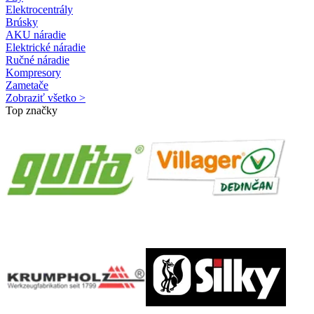
Elektrocentrály
Brúsky
AKU náradie
Elektrické náradie
Ručné náradie
Kompresory
Zametače
Zobraziť všetko >
Top značky