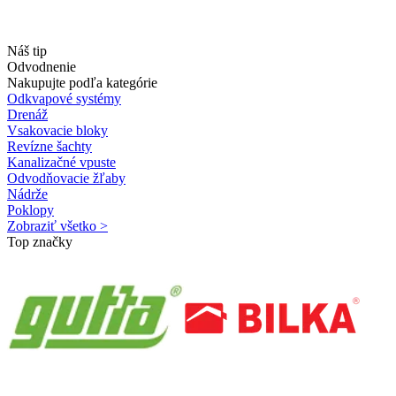
Náš tip
Odvodnenie
Nakupujte podľa kategórie
Odkvapové systémy
Drenáž
Vsakovacie bloky
Revízne šachty
Kanalizačné vpuste
Odvodňovacie žľaby
Nádrže
Poklopy
Zobraziť všetko >
Top značky