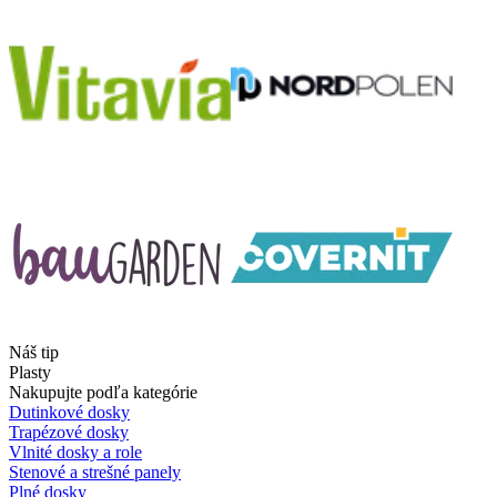
Náš tip
Plasty
Nakupujte podľa kategórie
Dutinkové dosky
Trapézové dosky
Vlnité dosky a role
Stenové a strešné panely
Plné dosky