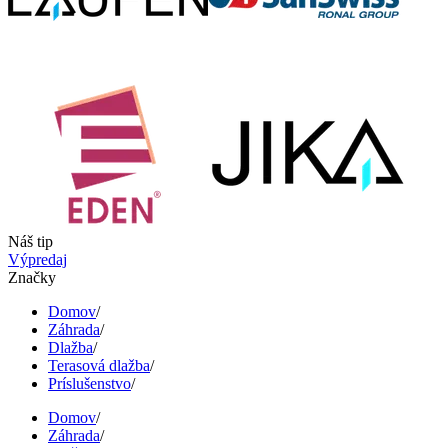
Náš tip
Výpredaj
Značky
Domov
/
Záhrada
/
Dlažba
/
Terasová dlažba
/
Príslušenstvo
/
Domov
/
Záhrada
/