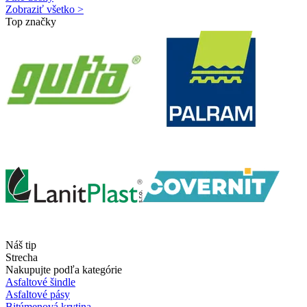
Zobraziť všetko >
Top značky
Náš tip
Strecha
Nakupujte podľa kategórie
Asfaltové šindle
Asfaltové pásy
Bitúmenová krytina