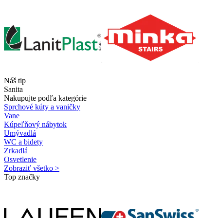
Náš tip
Sanita
Nakupujte podľa kategórie
Sprchové kúty a vaničky
Vane
Kúpeľňový nábytok
Umývadlá
WC a bidety
Zrkadlá
Osvetlenie
Zobraziť všetko >
Top značky