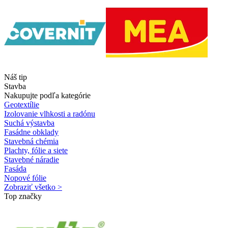
Náš tip
Stavba
Nakupujte podľa kategórie
Geotextílie
Izolovanie vlhkosti a radónu
Suchá výstavba
Fasádne obklady
Stavebná chémia
Plachty, fólie a siete
Stavebné náradie
Fasáda
Nopové fólie
Zobraziť všetko >
Top značky