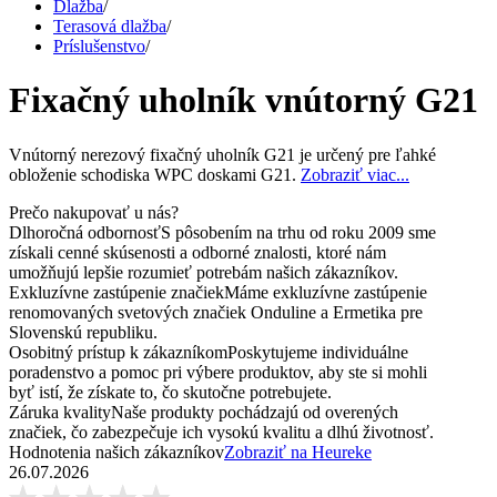
Dlažba
/
Terasová dlažba
/
Príslušenstvo
/
Fixačný uholník vnútorný G21
Vnútorný nerezový fixačný uholník G21 je určený pre ľahké
obloženie schodiska WPC doskami G21.
Zobraziť viac...
Prečo nakupovať u nás?
Dlhoročná odbornosť
S pôsobením na trhu od roku 2009 sme
získali cenné skúsenosti a odborné znalosti, ktoré nám
umožňujú lepšie rozumieť potrebám našich zákazníkov.
Exkluzívne zastúpenie značiek
Máme exkluzívne zastúpenie
renomovaných svetových značiek Onduline a Ermetika pre
Slovenskú republiku.
Osobitný prístup k zákazníkom
Poskytujeme individuálne
poradenstvo a pomoc pri výbere produktov, aby ste si mohli
byť istí, že získate to, čo skutočne potrebujete.
Záruka kvality
Naše produkty pochádzajú od overených
značiek, čo zabezpečuje ich vysokú kvalitu a dlhú životnosť.
Hodnotenia našich zákazníkov
Zobraziť na Heureke
26.07.2026