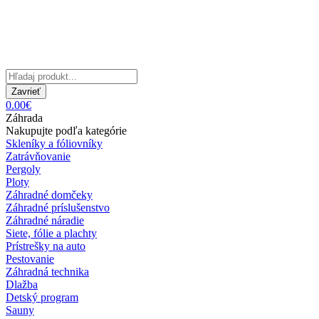
Zavrieť
0.00€
Záhrada
Nakupujte podľa kategórie
Skleníky a fóliovníky
Zatrávňovanie
Pergoly
Ploty
Záhradné domčeky
Záhradné príslušenstvo
Záhradné náradie
Siete, fólie a plachty
Prístrešky na auto
Pestovanie
Záhradná technika
Dlažba
Detský program
Sauny