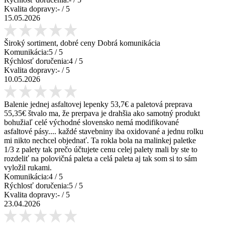
Kvalita dopravy:
-
/ 5
15.05.2026
Široký sortiment, dobré ceny Dobrá komunikácia
Komunikácia:
5
/ 5
Rýchlosť doručenia:
4
/ 5
Kvalita dopravy:
-
/ 5
10.05.2026
Balenie jednej asfaltovej lepenky 53,7€ a paletová preprava
55,35€ štvalo ma, že prerpava je drahšia ako samotný produkt
bohužiaľ celé východné slovensko nemá modifikované
asfaltové pásy.... každé stavebniny iba oxidované a jednu rolku
mi nikto nechcel objednať. Ta rokla bola na malinkej paletke
1/3 z palety tak prečo účtujete cenu celej palety mali by ste to
rozdeliť na polovičná paleta a celá paleta aj tak som si to sám
vyložil rukami.
Komunikácia:
4
/ 5
Rýchlosť doručenia:
5
/ 5
Kvalita dopravy:
-
/ 5
23.04.2026