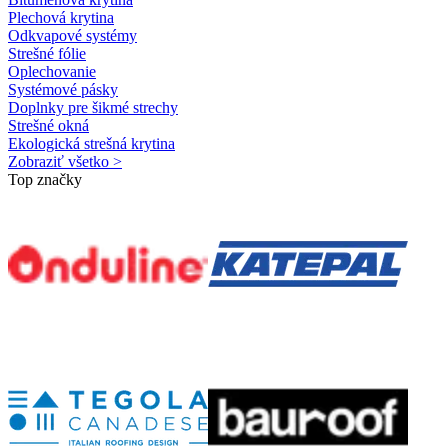
Plechová krytina
Odkvapové systémy
Strešné fólie
Oplechovanie
Systémové pásky
Doplnky pre šikmé strechy
Strešné okná
Ekologická strešná krytina
Zobraziť všetko >
Top značky