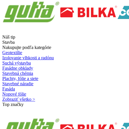
Náš tip
Stavba
Nakupujte podľa kategórie
Geotextílie
Izolovanie vlhkosti a radónu
Suchá výstavba
Fasádne obklady
Stavebná chémia
Plachty, fólie a siete
Stavebné náradie
Fasáda
Nopové fólie
Zobraziť všetko >
Top značky