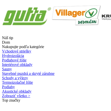
Náš tip
Dom
Nakupujte podľa kategórie
Vchodové striešky
Hydroizolácia
Podlahové fólie
Interiérové obklady
Sauny
Stavebné puzdrá a skryté zárubne
Schody a výlezy
Termoizolačné fólie
Podlahy
Akustické obklady
Zobraziť všetko >
Top značky