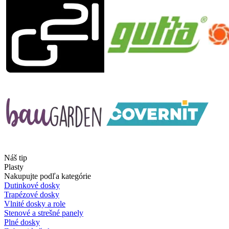
Náš tip
Plasty
Nakupujte podľa kategórie
Dutinkové dosky
Trapézové dosky
Vlnité dosky a role
Stenové a strešné panely
Plné dosky