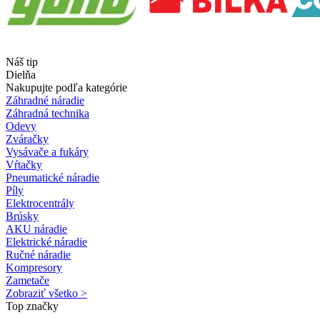
Náš tip
Dielňa
Nakupujte podľa kategórie
Záhradné náradie
Záhradná technika
Odevy
Zváračky
Vysávače a fukáry
Vŕtačky
Pneumatické náradie
Píly
Elektrocentrály
Brúsky
AKU náradie
Elektrické náradie
Ručné náradie
Kompresory
Zametače
Zobraziť všetko >
Top značky