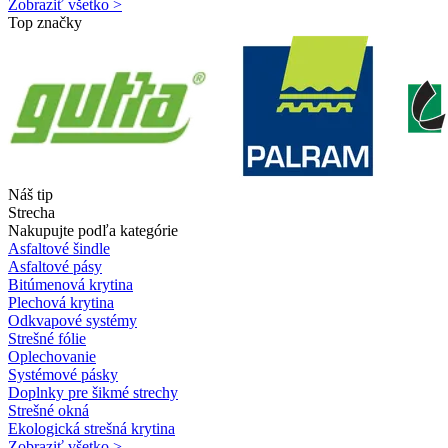
Zobraziť všetko >
Top značky
Náš tip
Strecha
Nakupujte podľa kategórie
Asfaltové šindle
Asfaltové pásy
Bitúmenová krytina
Plechová krytina
Odkvapové systémy
Strešné fólie
Oplechovanie
Systémové pásky
Doplnky pre šikmé strechy
Strešné okná
Ekologická strešná krytina
Zobraziť všetko >