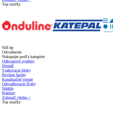
Top značky
Náš tip
Odvodnenie
Nakupujte podľa kategórie
Odkvapové systémy
Drenáž
Vsakovacie bloky
Revízne šachty
Kanalizačné vpuste
Odvodňovacie žľaby
Nádrže
Poklopy
Zobraziť všetko >
Top značky