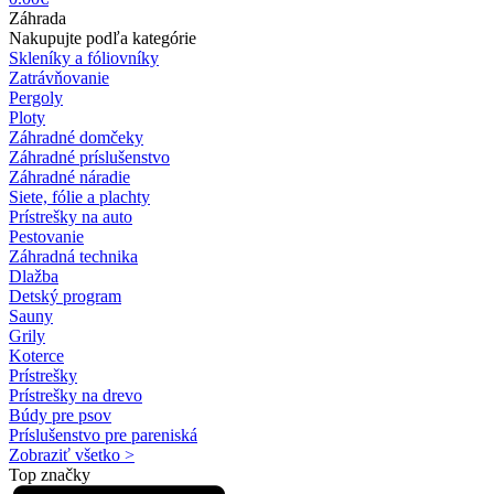
Záhrada
Nakupujte podľa kategórie
Skleníky a fóliovníky
Zatrávňovanie
Pergoly
Ploty
Záhradné domčeky
Záhradné príslušenstvo
Záhradné náradie
Siete, fólie a plachty
Prístrešky na auto
Pestovanie
Záhradná technika
Dlažba
Detský program
Sauny
Grily
Koterce
Prístrešky
Prístrešky na drevo
Búdy pre psov
Príslušenstvo pre pareniská
Zobraziť všetko >
Top značky