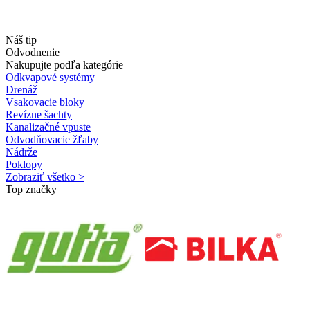
Náš tip
Odvodnenie
Nakupujte podľa kategórie
Odkvapové systémy
Drenáž
Vsakovacie bloky
Revízne šachty
Kanalizačné vpuste
Odvodňovacie žľaby
Nádrže
Poklopy
Zobraziť všetko >
Top značky