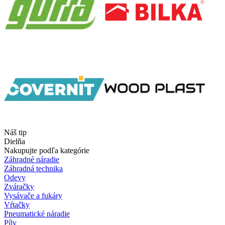
Náš tip
Dielňa
Nakupujte podľa kategórie
Záhradné náradie
Záhradná technika
Odevy
Zváračky
Vysávače a fukáry
Vŕtačky
Pneumatické náradie
Píly