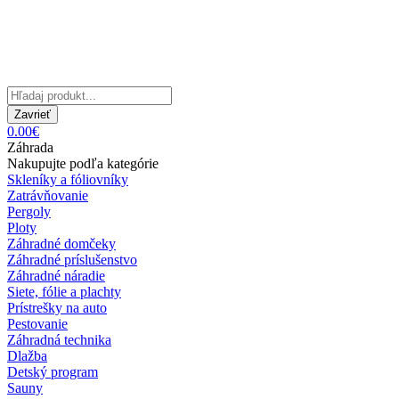
Zavrieť
0.00€
Záhrada
Nakupujte podľa kategórie
Skleníky a fóliovníky
Zatrávňovanie
Pergoly
Ploty
Záhradné domčeky
Záhradné príslušenstvo
Záhradné náradie
Siete, fólie a plachty
Prístrešky na auto
Pestovanie
Záhradná technika
Dlažba
Detský program
Sauny