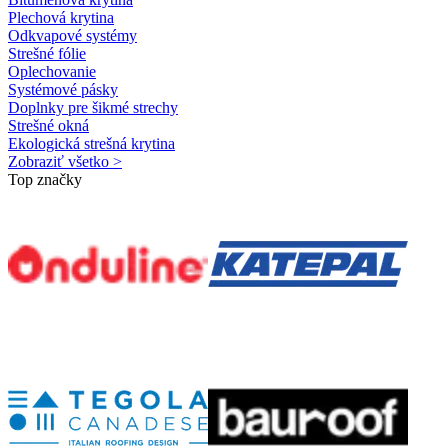
Plechová krytina
Odkvapové systémy
Strešné fólie
Oplechovanie
Systémové pásky
Doplnky pre šikmé strechy
Strešné okná
Ekologická strešná krytina
Zobraziť všetko >
Top značky