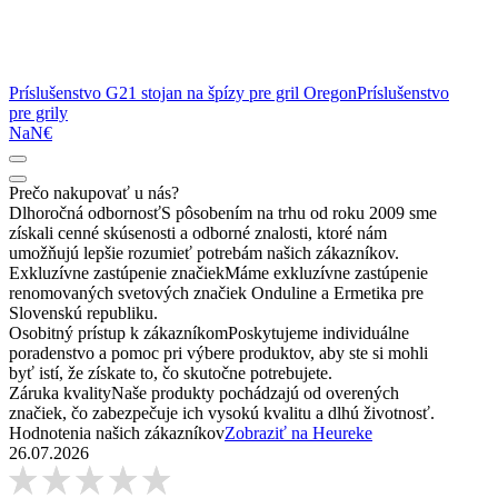
Príslušenstvo G21 stojan na špízy pre gril Oregon
Príslušenstvo
pre grily
NaN€
Prečo nakupovať u nás?
Dlhoročná odbornosť
S pôsobením na trhu od roku 2009 sme
získali cenné skúsenosti a odborné znalosti, ktoré nám
umožňujú lepšie rozumieť potrebám našich zákazníkov.
Exkluzívne zastúpenie značiek
Máme exkluzívne zastúpenie
renomovaných svetových značiek Onduline a Ermetika pre
Slovenskú republiku.
Osobitný prístup k zákazníkom
Poskytujeme individuálne
poradenstvo a pomoc pri výbere produktov, aby ste si mohli
byť istí, že získate to, čo skutočne potrebujete.
Záruka kvality
Naše produkty pochádzajú od overených
značiek, čo zabezpečuje ich vysokú kvalitu a dlhú životnosť.
Hodnotenia našich zákazníkov
Zobraziť na Heureke
26.07.2026