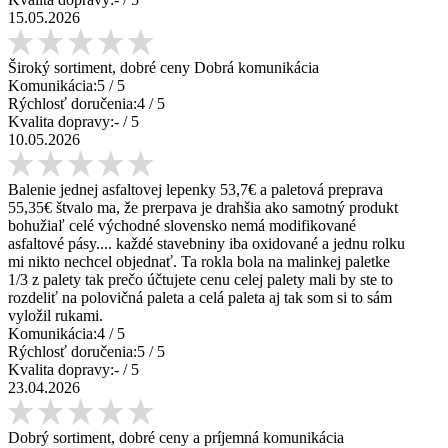
15.05.2026
Široký sortiment, dobré ceny Dobrá komunikácia
Komunikácia:
5
/ 5
Rýchlosť doručenia:
4
/ 5
Kvalita dopravy:
-
/ 5
10.05.2026
Balenie jednej asfaltovej lepenky 53,7€ a paletová preprava
55,35€ štvalo ma, že prerpava je drahšia ako samotný produkt
bohužiaľ celé východné slovensko nemá modifikované
asfaltové pásy.... každé stavebniny iba oxidované a jednu rolku
mi nikto nechcel objednať. Ta rokla bola na malinkej paletke
1/3 z palety tak prečo účtujete cenu celej palety mali by ste to
rozdeliť na polovičná paleta a celá paleta aj tak som si to sám
vyložil rukami.
Komunikácia:
4
/ 5
Rýchlosť doručenia:
5
/ 5
Kvalita dopravy:
-
/ 5
23.04.2026
Dobrý sortiment, dobré ceny a príjemná komunikácia