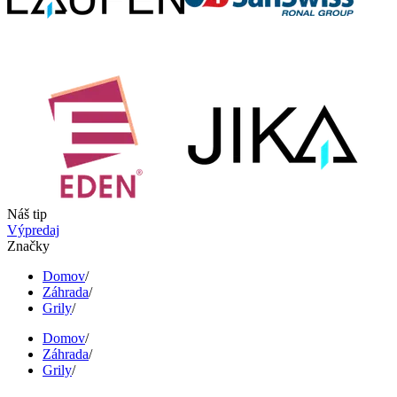
Náš tip
Výpredaj
Značky
Domov
/
Záhrada
/
Grily
/
Domov
/
Záhrada
/
Grily
/