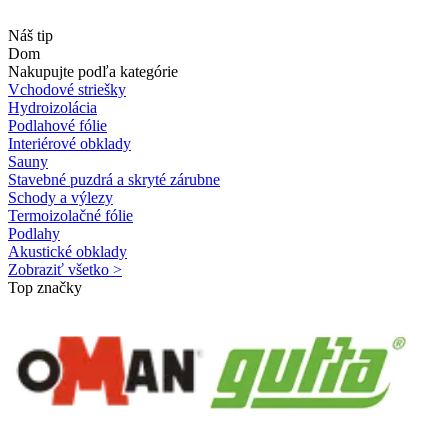
Náš tip
Dom
Nakupujte podľa kategórie
Vchodové striešky
Hydroizolácia
Podlahové fólie
Interiérové obklady
Sauny
Stavebné puzdrá a skryté zárubne
Schody a výlezy
Termoizolačné fólie
Podlahy
Akustické obklady
Zobraziť všetko >
Top značky