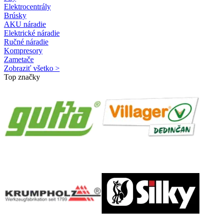
Elektrocentrály
Brúsky
AKU náradie
Elektrické náradie
Ručné náradie
Kompresory
Zametače
Zobraziť všetko >
Top značky