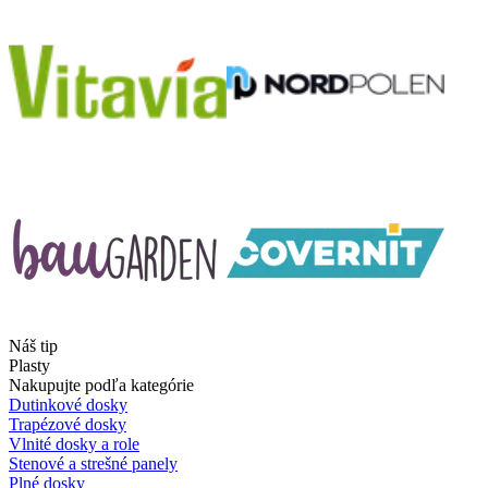
Náš tip
Plasty
Nakupujte podľa kategórie
Dutinkové dosky
Trapézové dosky
Vlnité dosky a role
Stenové a strešné panely
Plné dosky