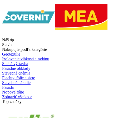
Náš tip
Stavba
Nakupujte podľa kategórie
Geotextílie
Izolovanie vlhkosti a radónu
Suchá výstavba
Fasádne obklady
Stavebná chémia
Plachty, fólie a siete
Stavebné náradie
Fasáda
Nopové fólie
Zobraziť všetko >
Top značky