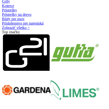
Grily
Koterce
Prístrešky
Prístrešky na drevo
Búdy pre psov
Príslušenstvo pre pareniská
Zobraziť všetko >
Top značky