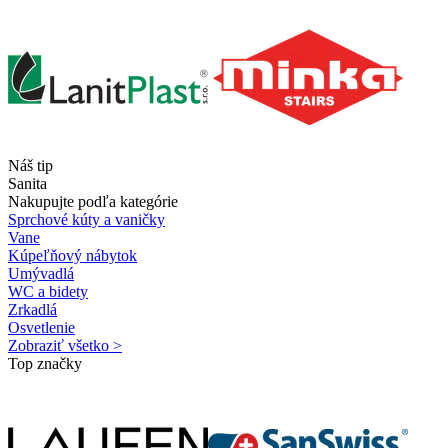
Náš tip
Sanita
Nakupujte podľa kategórie
Sprchové kúty a vaničky
Vane
Kúpeľňový nábytok
Umývadlá
WC a bidety
Zrkadlá
Osvetlenie
Zobraziť všetko >
Top značky