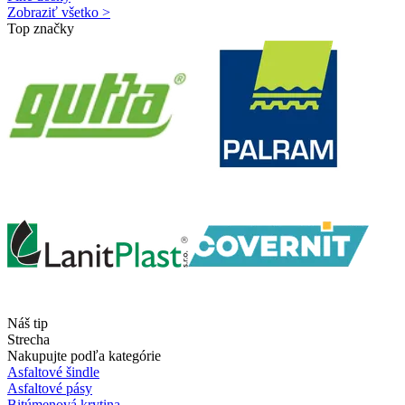
Zobraziť všetko >
Top značky
Náš tip
Strecha
Nakupujte podľa kategórie
Asfaltové šindle
Asfaltové pásy
Bitúmenová krytina