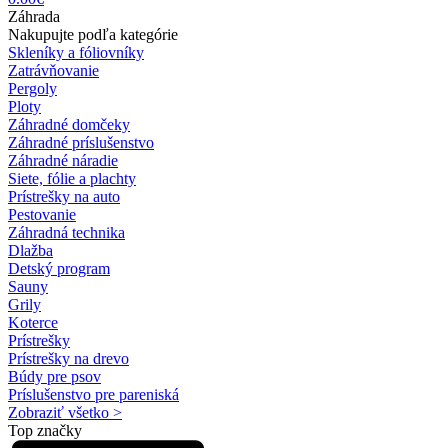
Záhrada
Nakupujte podľa kategórie
Skleníky a fóliovníky
Zatrávňovanie
Pergoly
Ploty
Záhradné domčeky
Záhradné príslušenstvo
Záhradné náradie
Siete, fólie a plachty
Prístrešky na auto
Pestovanie
Záhradná technika
Dlažba
Detský program
Sauny
Grily
Koterce
Prístrešky
Prístrešky na drevo
Búdy pre psov
Príslušenstvo pre pareniská
Zobraziť všetko >
Top značky