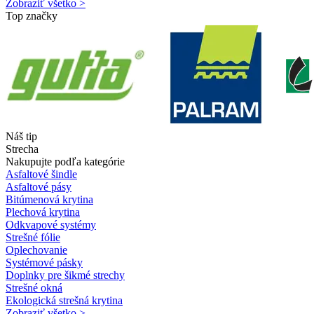
Zobraziť všetko >
Top značky
Náš tip
Strecha
Nakupujte podľa kategórie
Asfaltové šindle
Asfaltové pásy
Bitúmenová krytina
Plechová krytina
Odkvapové systémy
Strešné fólie
Oplechovanie
Systémové pásky
Doplnky pre šikmé strechy
Strešné okná
Ekologická strešná krytina
Zobraziť všetko >