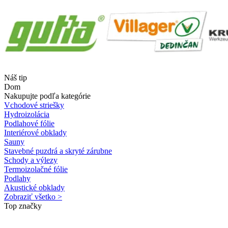
Náš tip
Dom
Nakupujte podľa kategórie
Vchodové striešky
Hydroizolácia
Podlahové fólie
Interiérové obklady
Sauny
Stavebné puzdrá a skryté zárubne
Schody a výlezy
Termoizolačné fólie
Podlahy
Akustické obklady
Zobraziť všetko >
Top značky