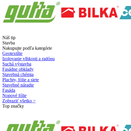
Náš tip
Stavba
Nakupujte podľa kategórie
Geotextílie
Izolovanie vlhkosti a radónu
Suchá výstavba
Fasádne obklady
Stavebná chémia
Plachty, fólie a siete
Stavebné náradie
Fasáda
Nopové fólie
Zobraziť všetko >
Top značky