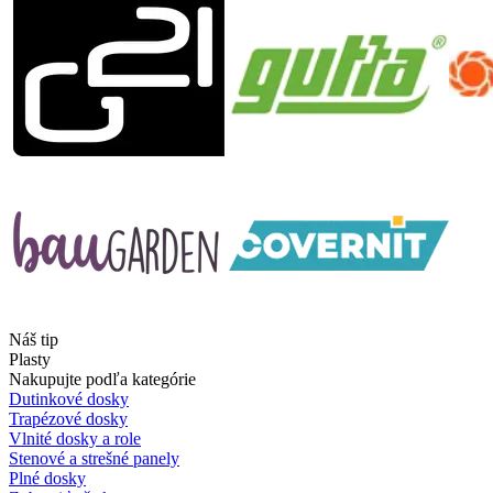
Náš tip
Plasty
Nakupujte podľa kategórie
Dutinkové dosky
Trapézové dosky
Vlnité dosky a role
Stenové a strešné panely
Plné dosky