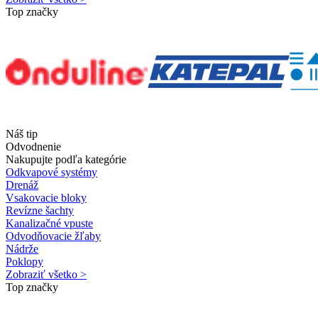
Top značky
Náš tip
Odvodnenie
Nakupujte podľa kategórie
Odkvapové systémy
Drenáž
Vsakovacie bloky
Revízne šachty
Kanalizačné vpuste
Odvodňovacie žľaby
Nádrže
Poklopy
Zobraziť všetko >
Top značky