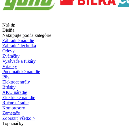
Náš tip
Dielňa
Nakupujte podľa kategórie
Záhradné náradie
Záhradná technika
Odevy
Zváračky
Vysávače a fukáry
Vŕtačky
Pneumatické náradie
Píly
Elektrocentrály
Brúsky
AKU náradie
Elektrické náradie
Ručné náradie
Kompresory
Zametače
Zobraziť všetko >
Top značky