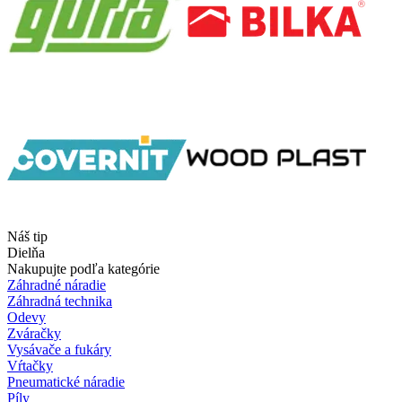
Náš tip
Dielňa
Nakupujte podľa kategórie
Záhradné náradie
Záhradná technika
Odevy
Zváračky
Vysávače a fukáry
Vŕtačky
Pneumatické náradie
Píly