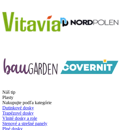
Náš tip
Plasty
Nakupujte podľa kategórie
Dutinkové dosky
Trapézové dosky
Vlnité dosky a role
Stenové a strešné panely
Plné dosky