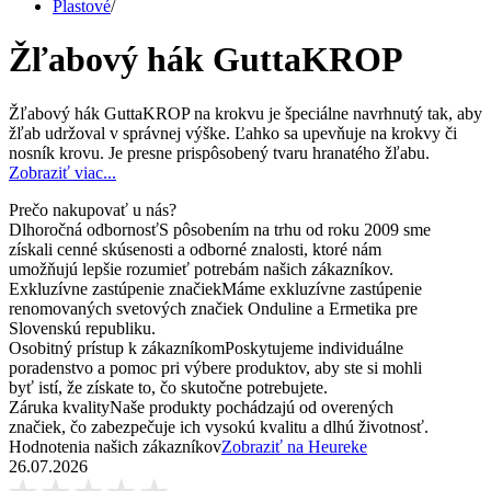
Plastové
/
Žľabový hák GuttaKROP
Žľabový hák GuttaKROP na krokvu je špeciálne navrhnutý tak, aby
žľab udržoval v správnej výške. Ľahko sa upevňuje na krokvy či
nosník krovu. Je presne prispôsobený tvaru hranatého žľabu.
Zobraziť viac...
Prečo nakupovať u nás?
Dlhoročná odbornosť
S pôsobením na trhu od roku 2009 sme
získali cenné skúsenosti a odborné znalosti, ktoré nám
umožňujú lepšie rozumieť potrebám našich zákazníkov.
Exkluzívne zastúpenie značiek
Máme exkluzívne zastúpenie
renomovaných svetových značiek Onduline a Ermetika pre
Slovenskú republiku.
Osobitný prístup k zákazníkom
Poskytujeme individuálne
poradenstvo a pomoc pri výbere produktov, aby ste si mohli
byť istí, že získate to, čo skutočne potrebujete.
Záruka kvality
Naše produkty pochádzajú od overených
značiek, čo zabezpečuje ich vysokú kvalitu a dlhú životnosť.
Hodnotenia našich zákazníkov
Zobraziť na Heureke
26.07.2026