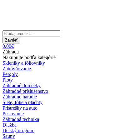
Zavrieť
0.00€
Záhrada
Nakupujte podľa kategórie
Skleníky a fóliovníky
Zatrávňovanie
Pergoly
Ploty
Záhradné domčeky
Záhradné príslušenstvo
Záhradné náradie
Siete, fólie a plachty
Prístrešky na auto
Pestovanie
Záhradná technika
Dlažba
Detský program
Sauny