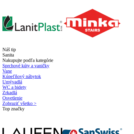
Náš tip
Sanita
Nakupujte podľa kategórie
Sprchové kúty a vaničky
Vane
Kúpeľňový nábytok
Umývadlá
WC a bidety
Zrkadlá
Osvetlenie
Zobraziť všetko >
Top značky