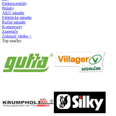
Elektrocentrály
Brúsky
AKU náradie
Elektrické náradie
Ručné náradie
Kompresory
Zametače
Zobraziť všetko >
Top značky