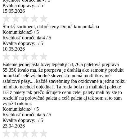
Kvalita dopravy:
-
/ 5
15.05.2026
Široký sortiment, dobré ceny Dobrá komunikácia
Komunikácia:
5
/ 5
Rýchlosť doručenia:
4
/ 5
Kvalita dopravy:
-
/ 5
10.05.2026
Balenie jednej asfaltovej lepenky 53,7€ a paletová preprava
55,35€ štvalo ma, že prerpava je drahšia ako samotný produkt
bohužiaľ celé východné slovensko nemá modifikované
asfaltové pásy.... každé stavebniny iba oxidované a jednu rolku
mi nikto nechcel objednať. Ta rokla bola na malinkej paletke
1/3 z palety tak prečo účtujete cenu celej palety mali by ste to
rozdeliť na polovičná paleta a celá paleta aj tak som si to sám
vyložil rukami.
Komunikácia:
4
/ 5
Rýchlosť doručenia:
5
/ 5
Kvalita dopravy:
-
/ 5
23.04.2026