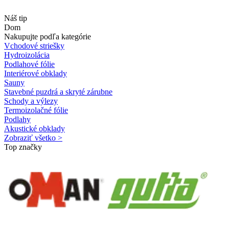
Náš tip
Dom
Nakupujte podľa kategórie
Vchodové striešky
Hydroizolácia
Podlahové fólie
Interiérové obklady
Sauny
Stavebné puzdrá a skryté zárubne
Schody a výlezy
Termoizolačné fólie
Podlahy
Akustické obklady
Zobraziť všetko >
Top značky