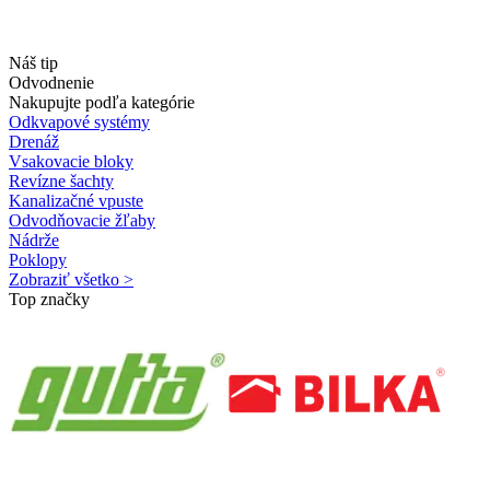
Náš tip
Odvodnenie
Nakupujte podľa kategórie
Odkvapové systémy
Drenáž
Vsakovacie bloky
Revízne šachty
Kanalizačné vpuste
Odvodňovacie žľaby
Nádrže
Poklopy
Zobraziť všetko >
Top značky