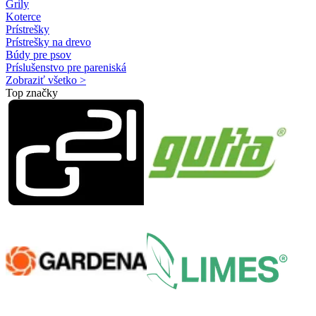
Grily
Koterce
Prístrešky
Prístrešky na drevo
Búdy pre psov
Príslušenstvo pre pareniská
Zobraziť všetko >
Top značky