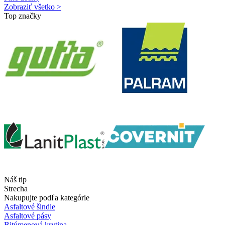
Zobraziť všetko >
Top značky
Náš tip
Strecha
Nakupujte podľa kategórie
Asfaltové šindle
Asfaltové pásy
Bitúmenová krytina