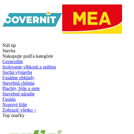
Náš tip
Stavba
Nakupujte podľa kategórie
Geotextílie
Izolovanie vlhkosti a radónu
Suchá výstavba
Fasádne obklady
Stavebná chémia
Plachty, fólie a siete
Stavebné náradie
Fasáda
Nopové fólie
Zobraziť všetko >
Top značky