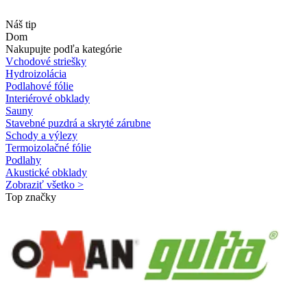
Náš tip
Dom
Nakupujte podľa kategórie
Vchodové striešky
Hydroizolácia
Podlahové fólie
Interiérové obklady
Sauny
Stavebné puzdrá a skryté zárubne
Schody a výlezy
Termoizolačné fólie
Podlahy
Akustické obklady
Zobraziť všetko >
Top značky