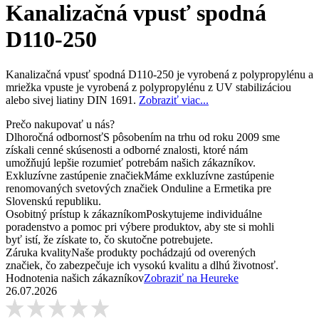
Kanalizačná vpusť spodná
D110-250
Kanalizačná vpusť spodná D110-250 je vyrobená z polypropylénu a
mriežka vpuste je vyrobená z polypropylénu z UV stabilizáciou
alebo sivej liatiny DIN 1691.
Zobraziť viac...
Prečo nakupovať u nás?
Dlhoročná odbornosť
S pôsobením na trhu od roku 2009 sme
získali cenné skúsenosti a odborné znalosti, ktoré nám
umožňujú lepšie rozumieť potrebám našich zákazníkov.
Exkluzívne zastúpenie značiek
Máme exkluzívne zastúpenie
renomovaných svetových značiek Onduline a Ermetika pre
Slovenskú republiku.
Osobitný prístup k zákazníkom
Poskytujeme individuálne
poradenstvo a pomoc pri výbere produktov, aby ste si mohli
byť istí, že získate to, čo skutočne potrebujete.
Záruka kvality
Naše produkty pochádzajú od overených
značiek, čo zabezpečuje ich vysokú kvalitu a dlhú životnosť.
Hodnotenia našich zákazníkov
Zobraziť na Heureke
26.07.2026