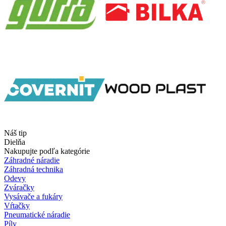
Náš tip
Dielňa
Nakupujte podľa kategórie
Záhradné náradie
Záhradná technika
Odevy
Zváračky
Vysávače a fukáry
Vŕtačky
Pneumatické náradie
Píly