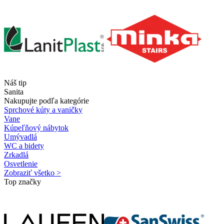
Náš tip
Sanita
Nakupujte podľa kategórie
Sprchové kúty a vaničky
Vane
Kúpeľňový nábytok
Umývadlá
WC a bidety
Zrkadlá
Osvetlenie
Zobraziť všetko >
Top značky