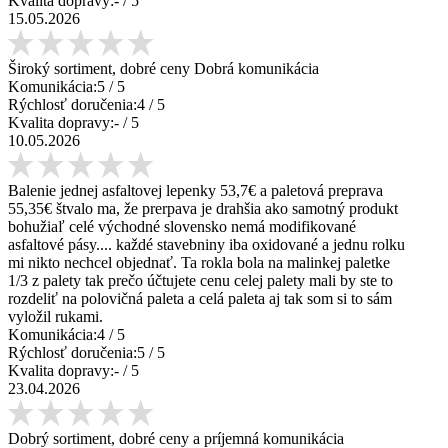
Kvalita dopravy:
-
/ 5
15.05.2026
Široký sortiment, dobré ceny Dobrá komunikácia
Komunikácia:
5
/ 5
Rýchlosť doručenia:
4
/ 5
Kvalita dopravy:
-
/ 5
10.05.2026
Balenie jednej asfaltovej lepenky 53,7€ a paletová preprava
55,35€ štvalo ma, že prerpava je drahšia ako samotný produkt
bohužiaľ celé východné slovensko nemá modifikované
asfaltové pásy.... každé stavebniny iba oxidované a jednu rolku
mi nikto nechcel objednať. Ta rokla bola na malinkej paletke
1/3 z palety tak prečo účtujete cenu celej palety mali by ste to
rozdeliť na polovičná paleta a celá paleta aj tak som si to sám
vyložil rukami.
Komunikácia:
4
/ 5
Rýchlosť doručenia:
5
/ 5
Kvalita dopravy:
-
/ 5
23.04.2026
Dobrý sortiment, dobré ceny a príjemná komunikácia