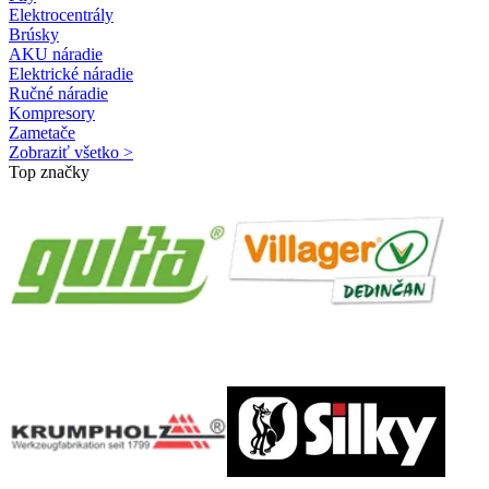
Elektrocentrály
Brúsky
AKU náradie
Elektrické náradie
Ručné náradie
Kompresory
Zametače
Zobraziť všetko >
Top značky