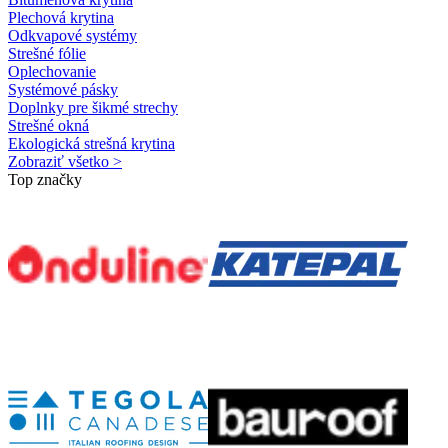
Plechová krytina
Odkvapové systémy
Strešné fólie
Oplechovanie
Systémové pásky
Doplnky pre šikmé strechy
Strešné okná
Ekologická strešná krytina
Zobraziť všetko >
Top značky