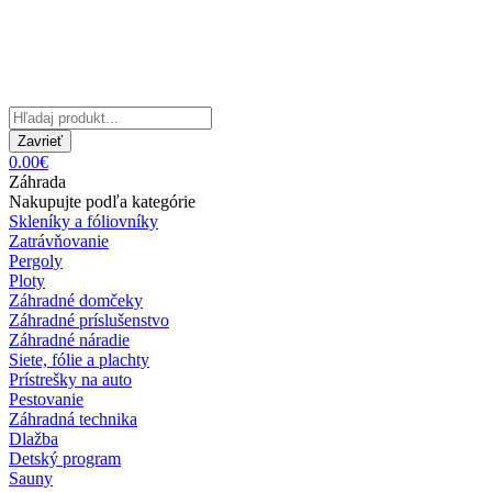
Zavrieť
0.00€
Záhrada
Nakupujte podľa kategórie
Skleníky a fóliovníky
Zatrávňovanie
Pergoly
Ploty
Záhradné domčeky
Záhradné príslušenstvo
Záhradné náradie
Siete, fólie a plachty
Prístrešky na auto
Pestovanie
Záhradná technika
Dlažba
Detský program
Sauny