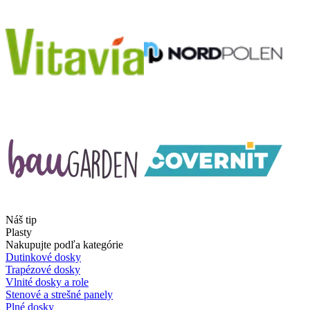
Náš tip
Plasty
Nakupujte podľa kategórie
Dutinkové dosky
Trapézové dosky
Vlnité dosky a role
Stenové a strešné panely
Plné dosky