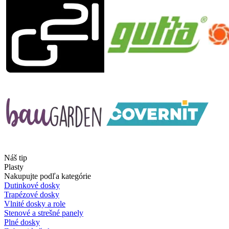
Náš tip
Plasty
Nakupujte podľa kategórie
Dutinkové dosky
Trapézové dosky
Vlnité dosky a role
Stenové a strešné panely
Plné dosky