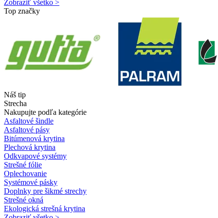
Zobraziť všetko >
Top značky
Náš tip
Strecha
Nakupujte podľa kategórie
Asfaltové šindle
Asfaltové pásy
Bitúmenová krytina
Plechová krytina
Odkvapové systémy
Strešné fólie
Oplechovanie
Systémové pásky
Doplnky pre šikmé strechy
Strešné okná
Ekologická strešná krytina
Zobraziť všetko >