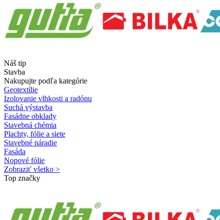
Náš tip
Stavba
Nakupujte podľa kategórie
Geotextílie
Izolovanie vlhkosti a radónu
Suchá výstavba
Fasádne obklady
Stavebná chémia
Plachty, fólie a siete
Stavebné náradie
Fasáda
Nopové fólie
Zobraziť všetko >
Top značky