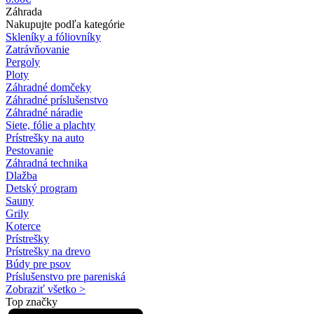
Záhrada
Nakupujte podľa kategórie
Skleníky a fóliovníky
Zatrávňovanie
Pergoly
Ploty
Záhradné domčeky
Záhradné príslušenstvo
Záhradné náradie
Siete, fólie a plachty
Prístrešky na auto
Pestovanie
Záhradná technika
Dlažba
Detský program
Sauny
Grily
Koterce
Prístrešky
Prístrešky na drevo
Búdy pre psov
Príslušenstvo pre pareniská
Zobraziť všetko >
Top značky