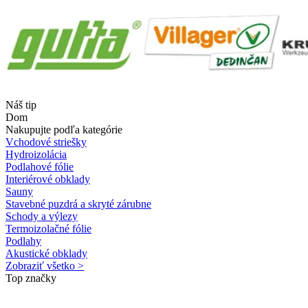
Náš tip
Dom
Nakupujte podľa kategórie
Vchodové striešky
Hydroizolácia
Podlahové fólie
Interiérové obklady
Sauny
Stavebné puzdrá a skryté zárubne
Schody a výlezy
Termoizolačné fólie
Podlahy
Akustické obklady
Zobraziť všetko >
Top značky