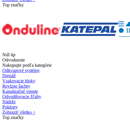
Top značky
Náš tip
Odvodnenie
Nakupujte podľa kategórie
Odkvapové systémy
Drenáž
Vsakovacie bloky
Revízne šachty
Kanalizačné vpuste
Odvodňovacie žľaby
Nádrže
Poklopy
Zobraziť všetko >
Top značky