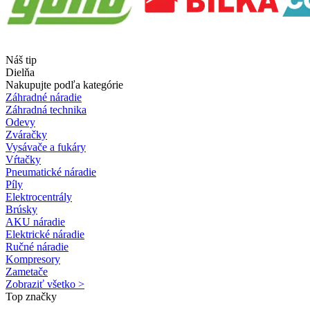
Náš tip
Dielňa
Nakupujte podľa kategórie
Záhradné náradie
Záhradná technika
Odevy
Zváračky
Vysávače a fukáry
Vŕtačky
Pneumatické náradie
Píly
Elektrocentrály
Brúsky
AKU náradie
Elektrické náradie
Ručné náradie
Kompresory
Zametače
Zobraziť všetko >
Top značky