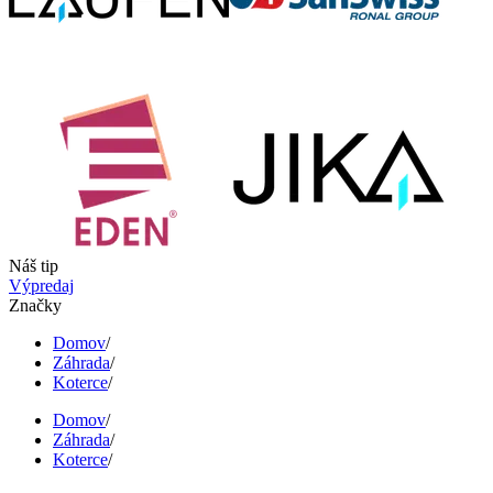
Náš tip
Výpredaj
Značky
Domov
/
Záhrada
/
Koterce
/
Domov
/
Záhrada
/
Koterce
/