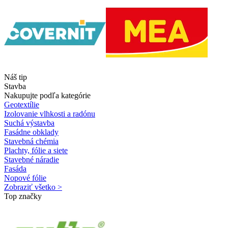
Náš tip
Stavba
Nakupujte podľa kategórie
Geotextílie
Izolovanie vlhkosti a radónu
Suchá výstavba
Fasádne obklady
Stavebná chémia
Plachty, fólie a siete
Stavebné náradie
Fasáda
Nopové fólie
Zobraziť všetko >
Top značky