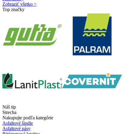
Zobraziť všetko >
Top značky
Náš tip
Strecha
Nakupujte podľa kategórie
Asfaltové šindle
Asfaltové pásy
Bitúmenová krytina