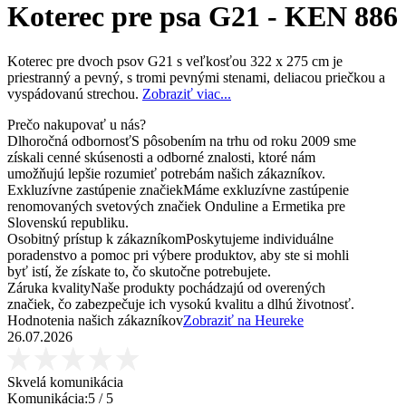
Koterec pre psa G21 - KEN 886
Koterec pre dvoch psov G21 s veľkosťou 322 x 275 cm je
priestranný a pevný, s tromi pevnými stenami, deliacou priečkou a
vyspádovanú strechou.
Zobraziť viac...
Prečo nakupovať u nás?
Dlhoročná odbornosť
S pôsobením na trhu od roku 2009 sme
získali cenné skúsenosti a odborné znalosti, ktoré nám
umožňujú lepšie rozumieť potrebám našich zákazníkov.
Exkluzívne zastúpenie značiek
Máme exkluzívne zastúpenie
renomovaných svetových značiek Onduline a Ermetika pre
Slovenskú republiku.
Osobitný prístup k zákazníkom
Poskytujeme individuálne
poradenstvo a pomoc pri výbere produktov, aby ste si mohli
byť istí, že získate to, čo skutočne potrebujete.
Záruka kvality
Naše produkty pochádzajú od overených
značiek, čo zabezpečuje ich vysokú kvalitu a dlhú životnosť.
Hodnotenia našich zákazníkov
Zobraziť na Heureke
26.07.2026
Skvelá komunikácia
Komunikácia:
5
/ 5