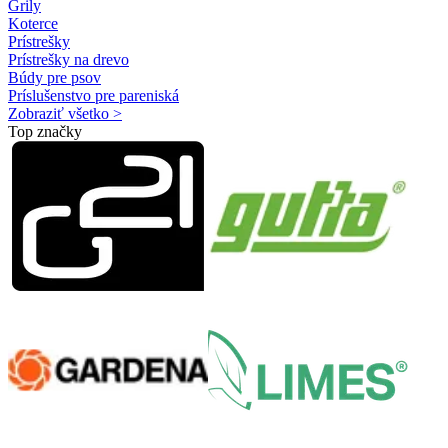
Grily
Koterce
Prístrešky
Prístrešky na drevo
Búdy pre psov
Príslušenstvo pre pareniská
Zobraziť všetko >
Top značky