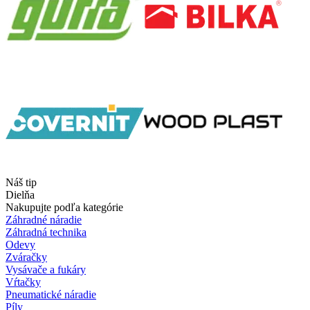
Náš tip
Dielňa
Nakupujte podľa kategórie
Záhradné náradie
Záhradná technika
Odevy
Zváračky
Vysávače a fukáry
Vŕtačky
Pneumatické náradie
Píly