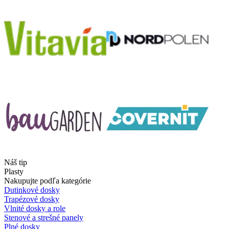
Náš tip
Plasty
Nakupujte podľa kategórie
Dutinkové dosky
Trapézové dosky
Vlnité dosky a role
Stenové a strešné panely
Plné dosky