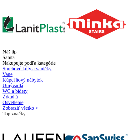
Náš tip
Sanita
Nakupujte podľa kategórie
Sprchové kúty a vaničky
Vane
Kúpeľňový nábytok
Umývadlá
WC a bidety
Zrkadlá
Osvetlenie
Zobraziť všetko >
Top značky