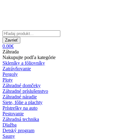
Zavrieť
0.00€
Záhrada
Nakupujte podľa kategórie
Skleníky a fóliovníky
Zatrávňovanie
Pergoly
Ploty
Záhradné domčeky
Záhradné príslušenstvo
Záhradné náradie
Siete, fólie a plachty
Prístrešky na auto
Pestovanie
Záhradná technika
Dlažba
Detský program
Sauny