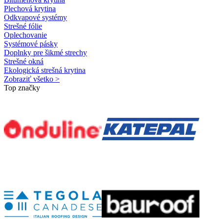
Plechová krytina
Odkvapové systémy
Strešné fólie
Oplechovanie
Systémové pásky
Doplnky pre šikmé strechy
Strešné okná
Ekologická strešná krytina
Zobraziť všetko >
Top značky