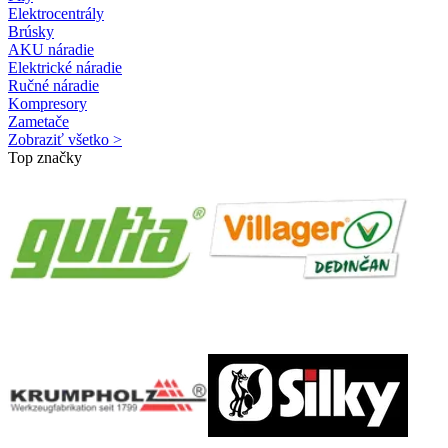
Elektrocentrály
Brúsky
AKU náradie
Elektrické náradie
Ručné náradie
Kompresory
Zametače
Zobraziť všetko >
Top značky