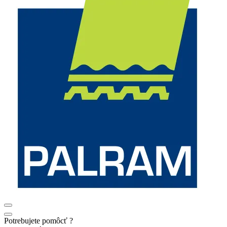
Potrebujete pomôcť ?