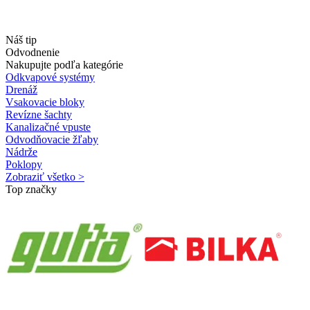
Náš tip
Odvodnenie
Nakupujte podľa kategórie
Odkvapové systémy
Drenáž
Vsakovacie bloky
Revízne šachty
Kanalizačné vpuste
Odvodňovacie žľaby
Nádrže
Poklopy
Zobraziť všetko >
Top značky