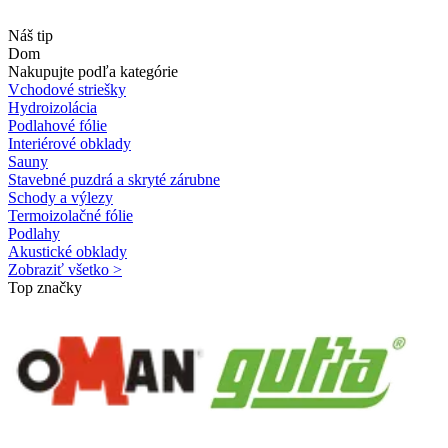
Náš tip
Dom
Nakupujte podľa kategórie
Vchodové striešky
Hydroizolácia
Podlahové fólie
Interiérové obklady
Sauny
Stavebné puzdrá a skryté zárubne
Schody a výlezy
Termoizolačné fólie
Podlahy
Akustické obklady
Zobraziť všetko >
Top značky