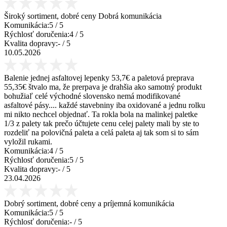
Široký sortiment, dobré ceny Dobrá komunikácia
Komunikácia:
5
/ 5
Rýchlosť doručenia:
4
/ 5
Kvalita dopravy:
-
/ 5
10.05.2026
Balenie jednej asfaltovej lepenky 53,7€ a paletová preprava
55,35€ štvalo ma, že prerpava je drahšia ako samotný produkt
bohužiaľ celé východné slovensko nemá modifikované
asfaltové pásy.... každé stavebniny iba oxidované a jednu rolku
mi nikto nechcel objednať. Ta rokla bola na malinkej paletke
1/3 z palety tak prečo účtujete cenu celej palety mali by ste to
rozdeliť na polovičná paleta a celá paleta aj tak som si to sám
vyložil rukami.
Komunikácia:
4
/ 5
Rýchlosť doručenia:
5
/ 5
Kvalita dopravy:
-
/ 5
23.04.2026
Dobrý sortiment, dobré ceny a príjemná komunikácia
Komunikácia:
5
/ 5
Rýchlosť doručenia:
-
/ 5