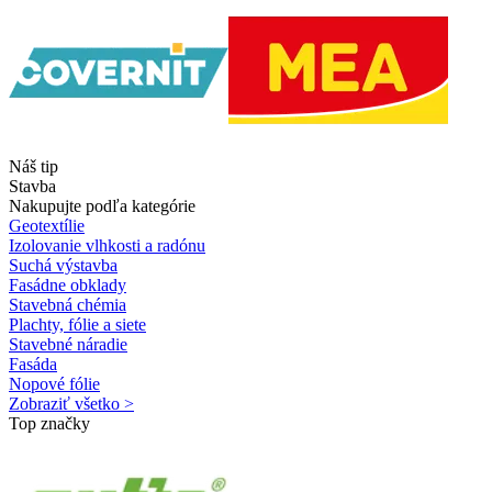
Náš tip
Stavba
Nakupujte podľa kategórie
Geotextílie
Izolovanie vlhkosti a radónu
Suchá výstavba
Fasádne obklady
Stavebná chémia
Plachty, fólie a siete
Stavebné náradie
Fasáda
Nopové fólie
Zobraziť všetko >
Top značky