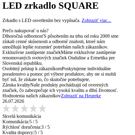
LED zrkadlo SQUARE
Zrkadlo s LED osvetlením bez vypínača.
Zobraziť viac...
Prečo nakupovať u nás?
Dlhoročná odbornosť
S pôsobením na trhu od roku 2009 sme
získali cenné skúsenosti a odborné znalosti, ktoré nám
umožňujú lepšie rozumieť potrebám našich zákazníkov.
Exkluzívne zastúpenie značiek
Máme exkluzívne zastúpenie
renomovaných svetových značiek Onduline a Ermetika pre
Slovenskú republiku.
Osobitný prístup k zákazníkom
Poskytujeme individuálne
poradenstvo a pomoc pri výbere produktov, aby ste si mohli
byť istí, že získate to, čo skutočne potrebujete.
Záruka kvality
Naše produkty pochádzajú od overených
značiek, čo zabezpečuje ich vysokú kvalitu a dlhú životnosť.
Hodnotenia našich zákazníkov
Zobraziť na Heureke
26.07.2026
Skvelá komunikácia
Komunikácia:
5
/ 5
Rýchlosť doručenia:
3
/ 5
Kvalita dopravy:
5
/ 5