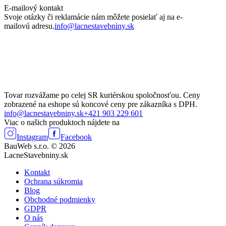
E-mailový kontakt
Svoje otázky či reklamácie nám môžete posielať aj na e-
mailovú adresu.
info@lacnestavebniny.sk
Tovar rozvážame po celej SR kuriérskou spoločnosťou. Ceny
zobrazené na eshope sú koncové ceny pre zákazníka s DPH.
info@lacnestavebniny.sk
+421 903 229 601
Viac o našich produktoch nájdete na
Instagram
Facebook
BauWeb s.r.o. © 2026
LacneStavebniny.sk
Kontakt
Ochrana súkromia
Blog
Obchodné podmienky
GDPR
O nás