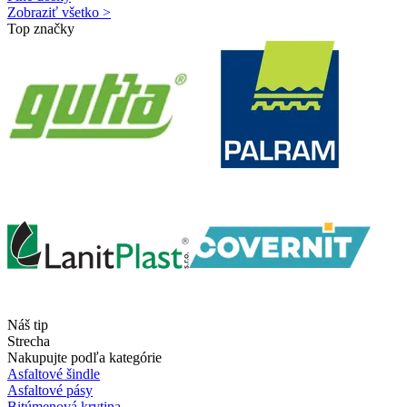
Zobraziť všetko >
Top značky
Náš tip
Strecha
Nakupujte podľa kategórie
Asfaltové šindle
Asfaltové pásy
Bitúmenová krytina