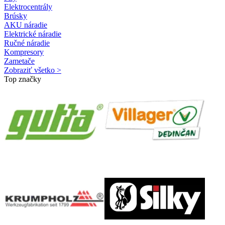
Elektrocentrály
Brúsky
AKU náradie
Elektrické náradie
Ručné náradie
Kompresory
Zametače
Zobraziť všetko >
Top značky