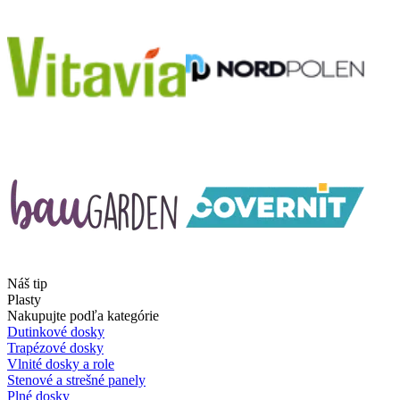
Náš tip
Plasty
Nakupujte podľa kategórie
Dutinkové dosky
Trapézové dosky
Vlnité dosky a role
Stenové a strešné panely
Plné dosky