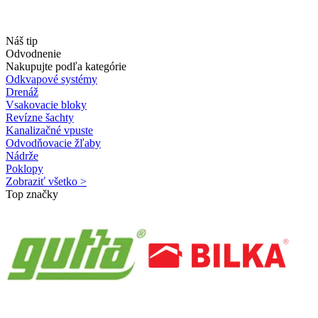
Náš tip
Odvodnenie
Nakupujte podľa kategórie
Odkvapové systémy
Drenáž
Vsakovacie bloky
Revízne šachty
Kanalizačné vpuste
Odvodňovacie žľaby
Nádrže
Poklopy
Zobraziť všetko >
Top značky