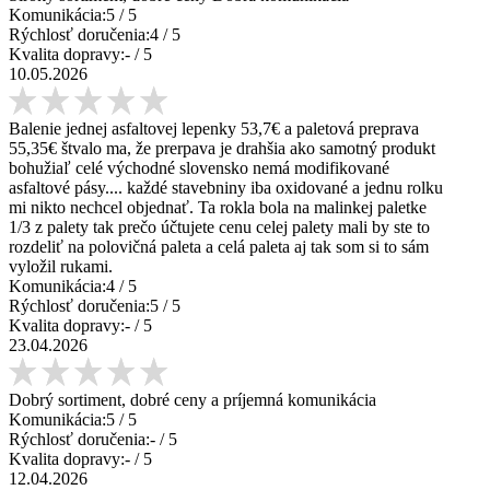
Komunikácia:
5
/ 5
Rýchlosť doručenia:
4
/ 5
Kvalita dopravy:
-
/ 5
10.05.2026
Balenie jednej asfaltovej lepenky 53,7€ a paletová preprava
55,35€ štvalo ma, že prerpava je drahšia ako samotný produkt
bohužiaľ celé východné slovensko nemá modifikované
asfaltové pásy.... každé stavebniny iba oxidované a jednu rolku
mi nikto nechcel objednať. Ta rokla bola na malinkej paletke
1/3 z palety tak prečo účtujete cenu celej palety mali by ste to
rozdeliť na polovičná paleta a celá paleta aj tak som si to sám
vyložil rukami.
Komunikácia:
4
/ 5
Rýchlosť doručenia:
5
/ 5
Kvalita dopravy:
-
/ 5
23.04.2026
Dobrý sortiment, dobré ceny a príjemná komunikácia
Komunikácia:
5
/ 5
Rýchlosť doručenia:
-
/ 5
Kvalita dopravy:
-
/ 5
12.04.2026