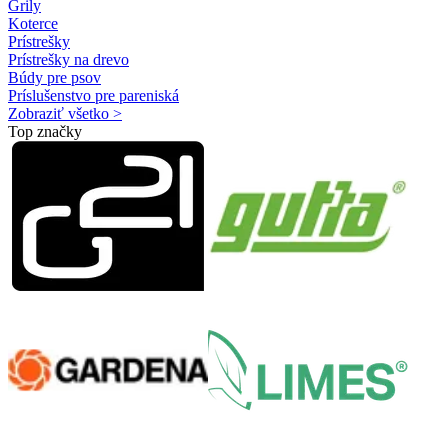
Grily
Koterce
Prístrešky
Prístrešky na drevo
Búdy pre psov
Príslušenstvo pre pareniská
Zobraziť všetko >
Top značky