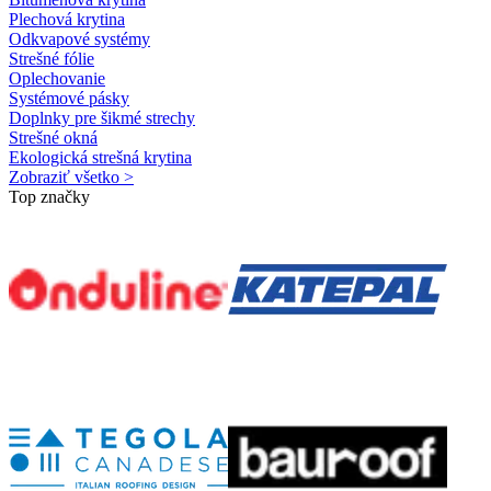
Plechová krytina
Odkvapové systémy
Strešné fólie
Oplechovanie
Systémové pásky
Doplnky pre šikmé strechy
Strešné okná
Ekologická strešná krytina
Zobraziť všetko >
Top značky