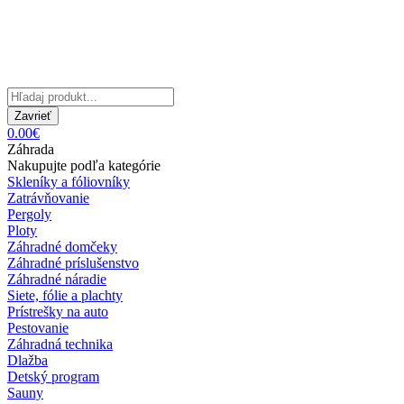
Zavrieť
0.00€
Záhrada
Nakupujte podľa kategórie
Skleníky a fóliovníky
Zatrávňovanie
Pergoly
Ploty
Záhradné domčeky
Záhradné príslušenstvo
Záhradné náradie
Siete, fólie a plachty
Prístrešky na auto
Pestovanie
Záhradná technika
Dlažba
Detský program
Sauny