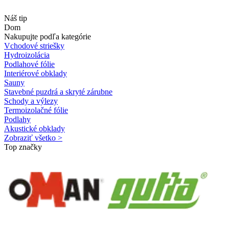
Náš tip
Dom
Nakupujte podľa kategórie
Vchodové striešky
Hydroizolácia
Podlahové fólie
Interiérové obklady
Sauny
Stavebné puzdrá a skryté zárubne
Schody a výlezy
Termoizolačné fólie
Podlahy
Akustické obklady
Zobraziť všetko >
Top značky