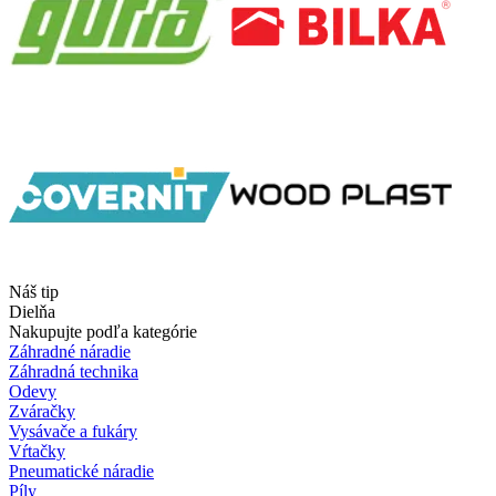
Náš tip
Dielňa
Nakupujte podľa kategórie
Záhradné náradie
Záhradná technika
Odevy
Zváračky
Vysávače a fukáry
Vŕtačky
Pneumatické náradie
Píly