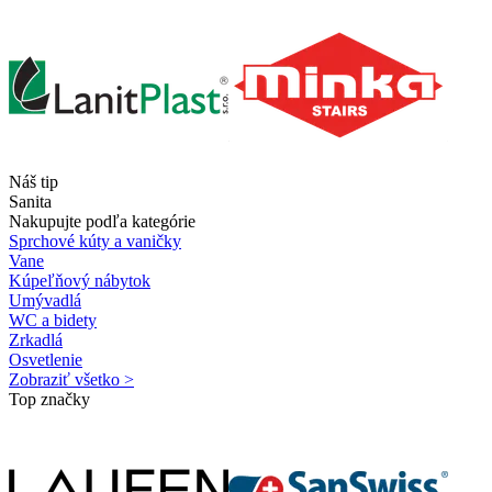
Náš tip
Sanita
Nakupujte podľa kategórie
Sprchové kúty a vaničky
Vane
Kúpeľňový nábytok
Umývadlá
WC a bidety
Zrkadlá
Osvetlenie
Zobraziť všetko >
Top značky