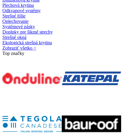
Plechová krytina
Odkvapové systémy
Strešné fólie
Oplechovanie
Systémové pásky
Doplnky pre šikmé strechy
Strešné okná
Ekologická strešná krytina
Zobraziť všetko >
Top značky