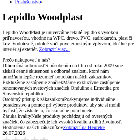
Príslušenstvo
/
Lepidlo Woodplast
Lepidlo WoodPlast je univerzálne tekuté lepidlo s vysokou
priľnavosťou, vhodné na WPC, drevo, PVC, sadrokartón, plast či
kov. Vodotesné, odolné voči poveternostným vplyvom, ideálne pre
interiér aj exteriér.
Zobraziť viac...
Prečo nakupovať u nás?
Dlhoročná odbornosť
S pôsobením na trhu od roku 2009 sme
získali cenné skúsenosti a odborné znalosti, ktoré nám
umožňujú lepšie rozumieť potrebám našich zákazníkov.
Exkluzívne zastúpenie značiek
Máme exkluzívne zastúpenie
renomovaných svetových značiek Onduline a Ermetika pre
Slovenskú republiku.
Osobitný prístup k zákazníkom
Poskytujeme individuálne
poradenstvo a pomoc pri výbere produktov, aby ste si mohli
byť istí, že získate to, čo skutočne potrebujete.
Záruka kvality
Naše produkty pochádzajú od overených
značiek, čo zabezpečuje ich vysokú kvalitu a dlhú životnosť.
Hodnotenia našich zákazníkov
Zobraziť na Heureke
26.07.2026