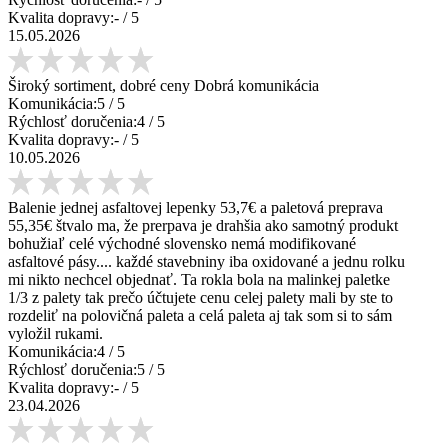
Kvalita dopravy:
-
/ 5
15.05.2026
Široký sortiment, dobré ceny Dobrá komunikácia
Komunikácia:
5
/ 5
Rýchlosť doručenia:
4
/ 5
Kvalita dopravy:
-
/ 5
10.05.2026
Balenie jednej asfaltovej lepenky 53,7€ a paletová preprava
55,35€ štvalo ma, že prerpava je drahšia ako samotný produkt
bohužiaľ celé východné slovensko nemá modifikované
asfaltové pásy.... každé stavebniny iba oxidované a jednu rolku
mi nikto nechcel objednať. Ta rokla bola na malinkej paletke
1/3 z palety tak prečo účtujete cenu celej palety mali by ste to
rozdeliť na polovičná paleta a celá paleta aj tak som si to sám
vyložil rukami.
Komunikácia:
4
/ 5
Rýchlosť doručenia:
5
/ 5
Kvalita dopravy:
-
/ 5
23.04.2026