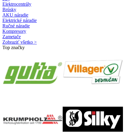
Elektrocentrály
Brúsky
AKU náradie
Elektrické náradie
Ručné náradie
Kompresory
Zametače
Zobraziť všetko >
Top značky