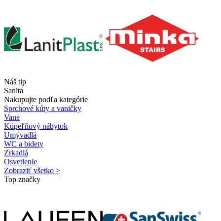
Náš tip
Sanita
Nakupujte podľa kategórie
Sprchové kúty a vaničky
Vane
Kúpeľňový nábytok
Umývadlá
WC a bidety
Zrkadlá
Osvetlenie
Zobraziť všetko >
Top značky