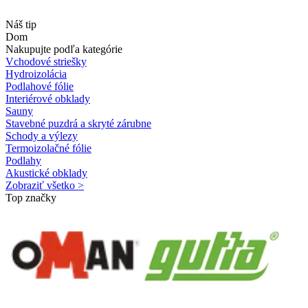
Náš tip
Dom
Nakupujte podľa kategórie
Vchodové striešky
Hydroizolácia
Podlahové fólie
Interiérové obklady
Sauny
Stavebné puzdrá a skryté zárubne
Schody a výlezy
Termoizolačné fólie
Podlahy
Akustické obklady
Zobraziť všetko >
Top značky