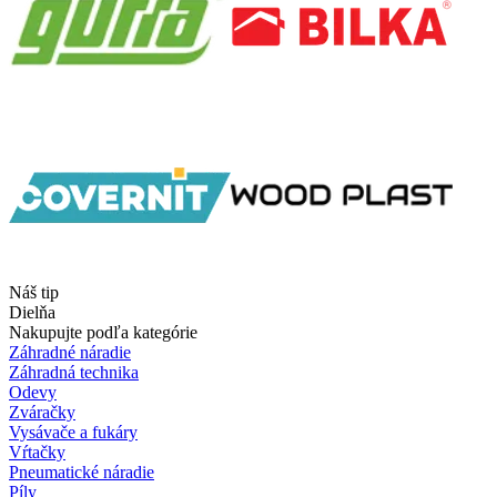
Náš tip
Dielňa
Nakupujte podľa kategórie
Záhradné náradie
Záhradná technika
Odevy
Zváračky
Vysávače a fukáry
Vŕtačky
Pneumatické náradie
Píly