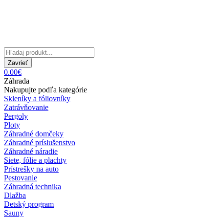
Zavrieť
0.00€
Záhrada
Nakupujte podľa kategórie
Skleníky a fóliovníky
Zatrávňovanie
Pergoly
Ploty
Záhradné domčeky
Záhradné príslušenstvo
Záhradné náradie
Siete, fólie a plachty
Prístrešky na auto
Pestovanie
Záhradná technika
Dlažba
Detský program
Sauny