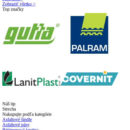
Zobraziť všetko >
Top značky
Náš tip
Strecha
Nakupujte podľa kategórie
Asfaltové šindle
Asfaltové pásy
Bitúmenová krytina