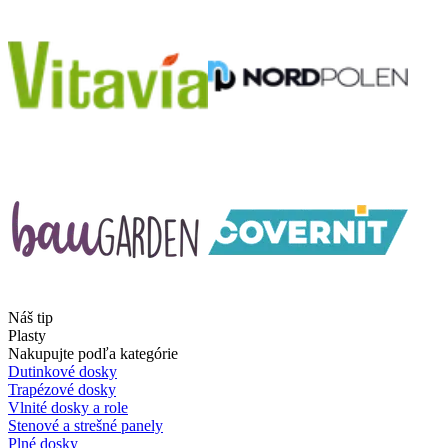
Náš tip
Plasty
Nakupujte podľa kategórie
Dutinkové dosky
Trapézové dosky
Vlnité dosky a role
Stenové a strešné panely
Plné dosky