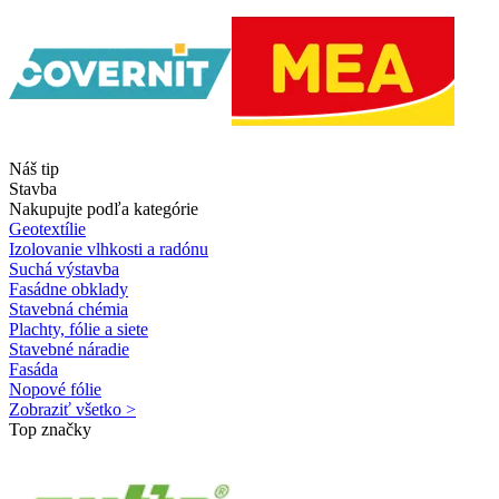
Náš tip
Stavba
Nakupujte podľa kategórie
Geotextílie
Izolovanie vlhkosti a radónu
Suchá výstavba
Fasádne obklady
Stavebná chémia
Plachty, fólie a siete
Stavebné náradie
Fasáda
Nopové fólie
Zobraziť všetko >
Top značky