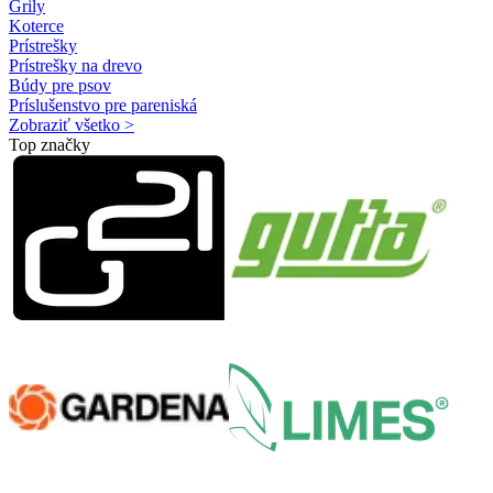
Grily
Koterce
Prístrešky
Prístrešky na drevo
Búdy pre psov
Príslušenstvo pre pareniská
Zobraziť všetko >
Top značky