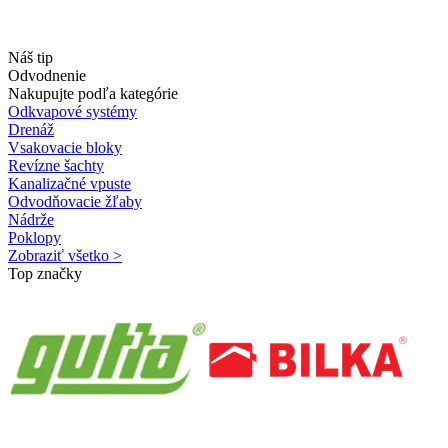
Náš tip
Odvodnenie
Nakupujte podľa kategórie
Odkvapové systémy
Drenáž
Vsakovacie bloky
Revízne šachty
Kanalizačné vpuste
Odvodňovacie žľaby
Nádrže
Poklopy
Zobraziť všetko >
Top značky