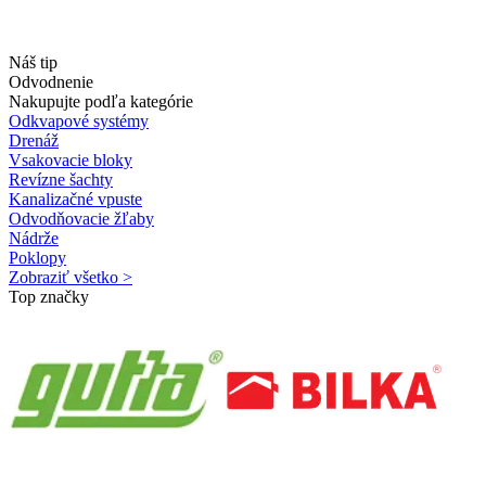
Náš tip
Odvodnenie
Nakupujte podľa kategórie
Odkvapové systémy
Drenáž
Vsakovacie bloky
Revízne šachty
Kanalizačné vpuste
Odvodňovacie žľaby
Nádrže
Poklopy
Zobraziť všetko >
Top značky