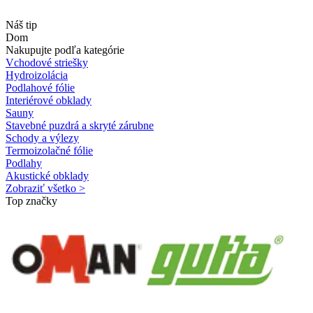
Náš tip
Dom
Nakupujte podľa kategórie
Vchodové striešky
Hydroizolácia
Podlahové fólie
Interiérové obklady
Sauny
Stavebné puzdrá a skryté zárubne
Schody a výlezy
Termoizolačné fólie
Podlahy
Akustické obklady
Zobraziť všetko >
Top značky