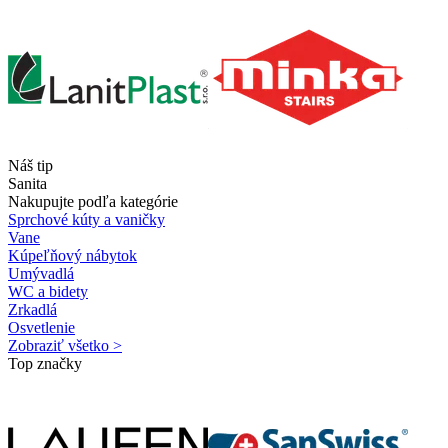
Náš tip
Sanita
Nakupujte podľa kategórie
Sprchové kúty a vaničky
Vane
Kúpeľňový nábytok
Umývadlá
WC a bidety
Zrkadlá
Osvetlenie
Zobraziť všetko >
Top značky