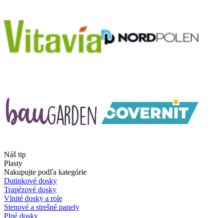
Náš tip
Plasty
Nakupujte podľa kategórie
Dutinkové dosky
Trapézové dosky
Vlnité dosky a role
Stenové a strešné panely
Plné dosky