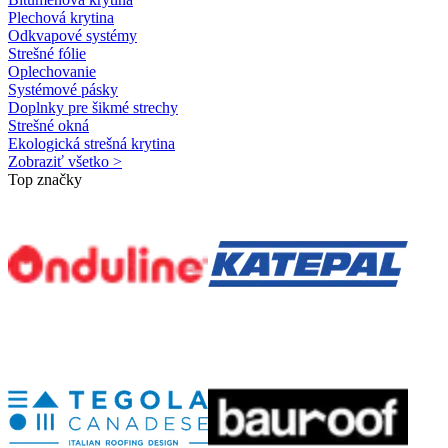
Plechová krytina
Odkvapové systémy
Strešné fólie
Oplechovanie
Systémové pásky
Doplnky pre šikmé strechy
Strešné okná
Ekologická strešná krytina
Zobraziť všetko >
Top značky