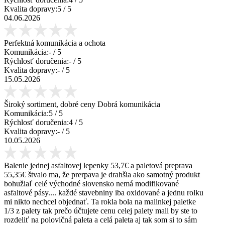
Kvalita dopravy:
5
/ 5
04.06.2026
Perfektná komunikácia a ochota
Komunikácia:
-
/ 5
Rýchlosť doručenia:
-
/ 5
Kvalita dopravy:
-
/ 5
15.05.2026
Široký sortiment, dobré ceny Dobrá komunikácia
Komunikácia:
5
/ 5
Rýchlosť doručenia:
4
/ 5
Kvalita dopravy:
-
/ 5
10.05.2026
Balenie jednej asfaltovej lepenky 53,7€ a paletová preprava
55,35€ štvalo ma, že prerpava je drahšia ako samotný produkt
bohužiaľ celé východné slovensko nemá modifikované
asfaltové pásy.... každé stavebniny iba oxidované a jednu rolku
mi nikto nechcel objednať. Ta rokla bola na malinkej paletke
1/3 z palety tak prečo účtujete cenu celej palety mali by ste to
rozdeliť na polovičná paleta a celá paleta aj tak som si to sám