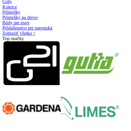
Grily
Koterce
Prístrešky
Prístrešky na drevo
Búdy pre psov
Príslušenstvo pre pareniská
Zobraziť všetko >
Top značky