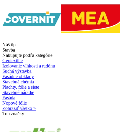
Náš tip
Stavba
Nakupujte podľa kategórie
Geotextílie
Izolovanie vlhkosti a radónu
Suchá výstavba
Fasádne obklady
Stavebná chémia
Plachty, fólie a siete
Stavebné náradie
Fasáda
Nopové fólie
Zobraziť všetko >
Top značky