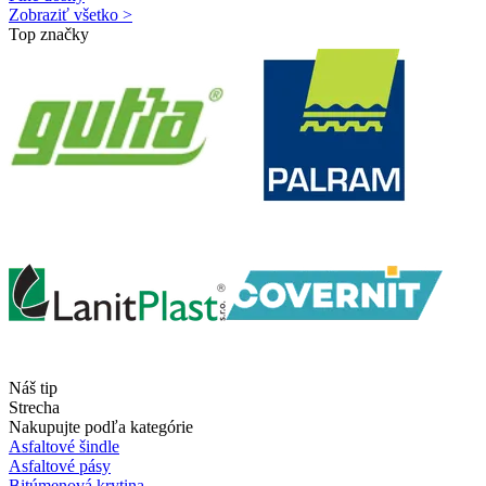
Zobraziť všetko >
Top značky
Náš tip
Strecha
Nakupujte podľa kategórie
Asfaltové šindle
Asfaltové pásy
Bitúmenová krytina