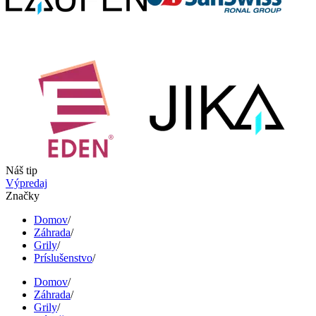
Náš tip
Výpredaj
Značky
Domov
/
Záhrada
/
Grily
/
Príslušenstvo
/
Domov
/
Záhrada
/
Grily
/