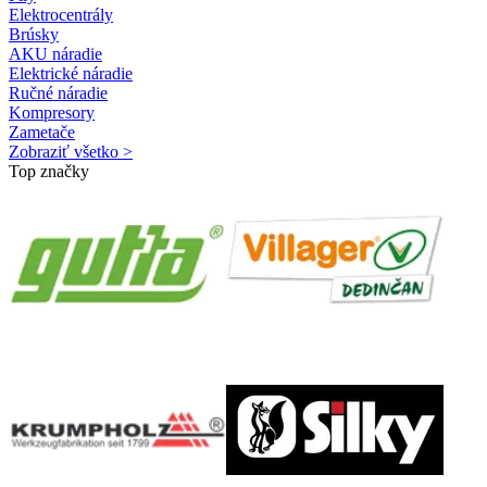
Elektrocentrály
Brúsky
AKU náradie
Elektrické náradie
Ručné náradie
Kompresory
Zametače
Zobraziť všetko >
Top značky