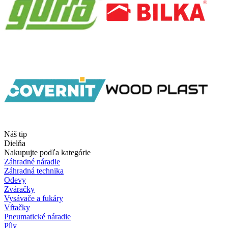
Náš tip
Dielňa
Nakupujte podľa kategórie
Záhradné náradie
Záhradná technika
Odevy
Zváračky
Vysávače a fukáry
Vŕtačky
Pneumatické náradie
Píly