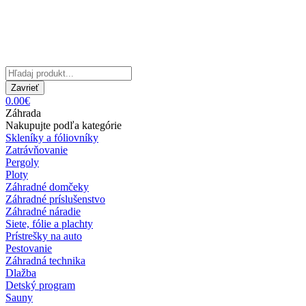
Zavrieť
0.00€
Záhrada
Nakupujte podľa kategórie
Skleníky a fóliovníky
Zatrávňovanie
Pergoly
Ploty
Záhradné domčeky
Záhradné príslušenstvo
Záhradné náradie
Siete, fólie a plachty
Prístrešky na auto
Pestovanie
Záhradná technika
Dlažba
Detský program
Sauny