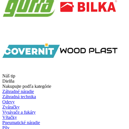
Náš tip
Dielňa
Nakupujte podľa kategórie
Záhradné náradie
Záhradná technika
Odevy
Zváračky
Vysávače a fukáry
Vŕtačky
Pneumatické náradie
Píly