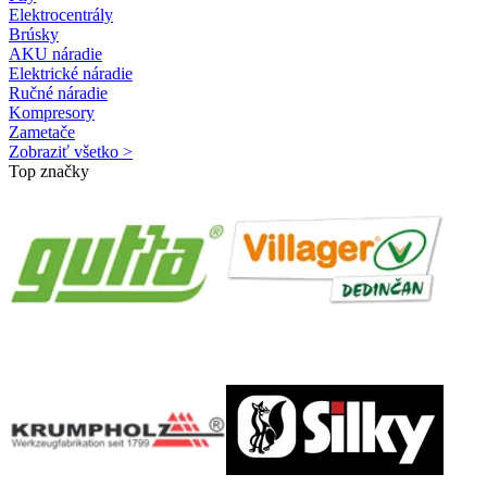
Elektrocentrály
Brúsky
AKU náradie
Elektrické náradie
Ručné náradie
Kompresory
Zametače
Zobraziť všetko >
Top značky