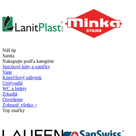
Náš tip
Sanita
Nakupujte podľa kategórie
Sprchové kúty a vaničky
Vane
Kúpeľňový nábytok
Umývadlá
WC a bidety
Zrkadlá
Osvetlenie
Zobraziť všetko >
Top značky