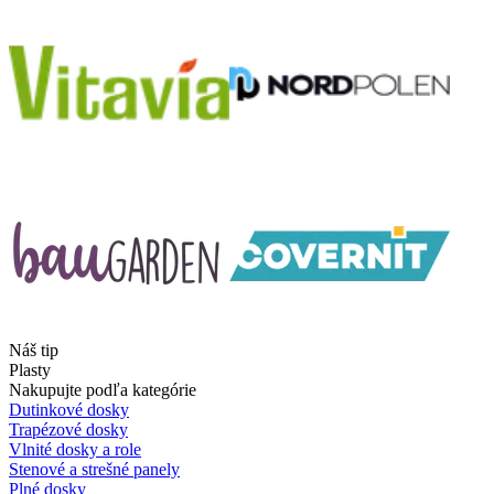
Náš tip
Plasty
Nakupujte podľa kategórie
Dutinkové dosky
Trapézové dosky
Vlnité dosky a role
Stenové a strešné panely
Plné dosky