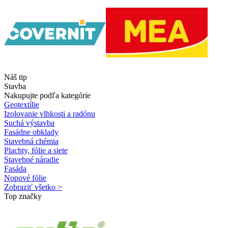
Náš tip
Stavba
Nakupujte podľa kategórie
Geotextílie
Izolovanie vlhkosti a radónu
Suchá výstavba
Fasádne obklady
Stavebná chémia
Plachty, fólie a siete
Stavebné náradie
Fasáda
Nopové fólie
Zobraziť všetko >
Top značky