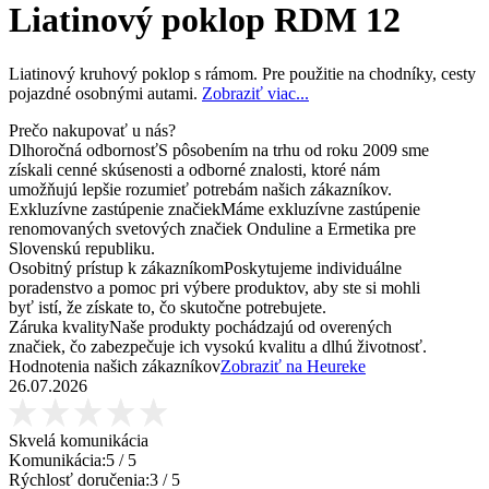
Liatinový poklop RDM 12
Liatinový kruhový poklop s rámom. Pre použitie na chodníky, cesty
pojazdné osobnými autami.
Zobraziť viac...
Prečo nakupovať u nás?
Dlhoročná odbornosť
S pôsobením na trhu od roku 2009 sme
získali cenné skúsenosti a odborné znalosti, ktoré nám
umožňujú lepšie rozumieť potrebám našich zákazníkov.
Exkluzívne zastúpenie značiek
Máme exkluzívne zastúpenie
renomovaných svetových značiek Onduline a Ermetika pre
Slovenskú republiku.
Osobitný prístup k zákazníkom
Poskytujeme individuálne
poradenstvo a pomoc pri výbere produktov, aby ste si mohli
byť istí, že získate to, čo skutočne potrebujete.
Záruka kvality
Naše produkty pochádzajú od overených
značiek, čo zabezpečuje ich vysokú kvalitu a dlhú životnosť.
Hodnotenia našich zákazníkov
Zobraziť na Heureke
26.07.2026
Skvelá komunikácia
Komunikácia:
5
/ 5
Rýchlosť doručenia:
3
/ 5