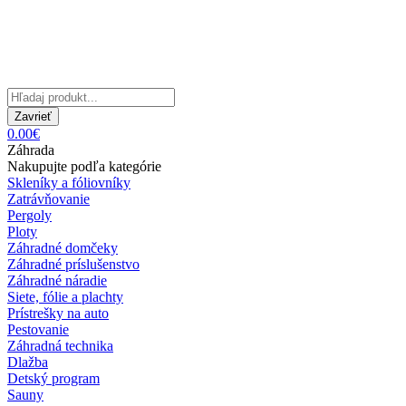
Zavrieť
0.00€
Záhrada
Nakupujte podľa kategórie
Skleníky a fóliovníky
Zatrávňovanie
Pergoly
Ploty
Záhradné domčeky
Záhradné príslušenstvo
Záhradné náradie
Siete, fólie a plachty
Prístrešky na auto
Pestovanie
Záhradná technika
Dlažba
Detský program
Sauny