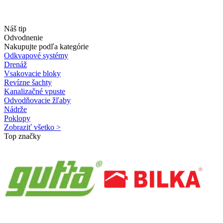
Náš tip
Odvodnenie
Nakupujte podľa kategórie
Odkvapové systémy
Drenáž
Vsakovacie bloky
Revízne šachty
Kanalizačné vpuste
Odvodňovacie žľaby
Nádrže
Poklopy
Zobraziť všetko >
Top značky