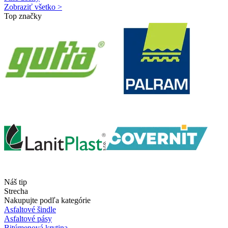
Zobraziť všetko >
Top značky
Náš tip
Strecha
Nakupujte podľa kategórie
Asfaltové šindle
Asfaltové pásy
Bitúmenová krytina