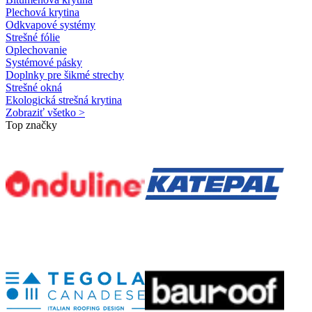
Plechová krytina
Odkvapové systémy
Strešné fólie
Oplechovanie
Systémové pásky
Doplnky pre šikmé strechy
Strešné okná
Ekologická strešná krytina
Zobraziť všetko >
Top značky