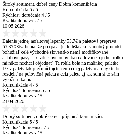
Široký sortiment, dobré ceny Dobrá komunikácia
Komunikácia:
5
/ 5
Rýchlosť doručenia:
4
/ 5
Kvalita dopravy:
-
/ 5
10.05.2026
Balenie jednej asfaltovej lepenky 53,7€ a paletová preprava
55,35€ štvalo ma, že prerpava je drahšia ako samotný produkt
bohužiaľ celé východné slovensko nemá modifikované
asfaltové pásy.... každé stavebniny iba oxidované a jednu rolku
mi nikto nechcel objednať. Ta rokla bola na malinkej paletke
1/3 z palety tak prečo účtujete cenu celej palety mali by ste to
rozdeliť na polovičná paleta a celá paleta aj tak som si to sám
vyložil rukami.
Komunikácia:
4
/ 5
Rýchlosť doručenia:
5
/ 5
Kvalita dopravy:
-
/ 5
23.04.2026
Dobrý sortiment, dobré ceny a príjemná komunikácia
Komunikácia:
5
/ 5
Rýchlosť doručenia:
-
/ 5
Kvalita dopravy:
-
/ 5