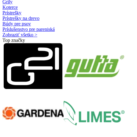
Grily
Koterce
Prístrešky
Prístrešky na drevo
Búdy pre psov
Príslušenstvo pre pareniská
Zobraziť všetko >
Top značky