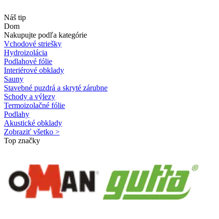
Náš tip
Dom
Nakupujte podľa kategórie
Vchodové striešky
Hydroizolácia
Podlahové fólie
Interiérové obklady
Sauny
Stavebné puzdrá a skryté zárubne
Schody a výlezy
Termoizolačné fólie
Podlahy
Akustické obklady
Zobraziť všetko >
Top značky