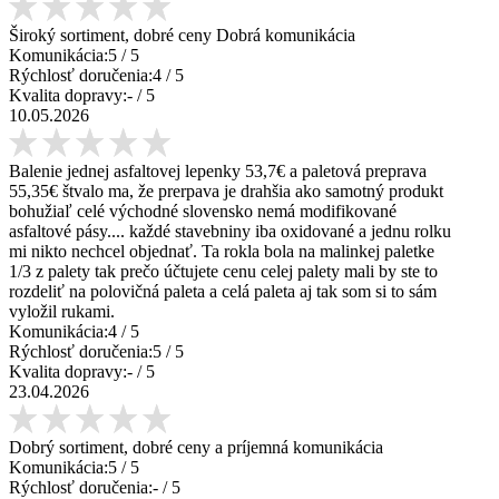
Široký sortiment, dobré ceny Dobrá komunikácia
Komunikácia:
5
/ 5
Rýchlosť doručenia:
4
/ 5
Kvalita dopravy:
-
/ 5
10.05.2026
Balenie jednej asfaltovej lepenky 53,7€ a paletová preprava
55,35€ štvalo ma, že prerpava je drahšia ako samotný produkt
bohužiaľ celé východné slovensko nemá modifikované
asfaltové pásy.... každé stavebniny iba oxidované a jednu rolku
mi nikto nechcel objednať. Ta rokla bola na malinkej paletke
1/3 z palety tak prečo účtujete cenu celej palety mali by ste to
rozdeliť na polovičná paleta a celá paleta aj tak som si to sám
vyložil rukami.
Komunikácia:
4
/ 5
Rýchlosť doručenia:
5
/ 5
Kvalita dopravy:
-
/ 5
23.04.2026
Dobrý sortiment, dobré ceny a príjemná komunikácia
Komunikácia:
5
/ 5
Rýchlosť doručenia:
-
/ 5