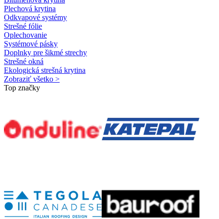
Plechová krytina
Odkvapové systémy
Strešné fólie
Oplechovanie
Systémové pásky
Doplnky pre šikmé strechy
Strešné okná
Ekologická strešná krytina
Zobraziť všetko >
Top značky