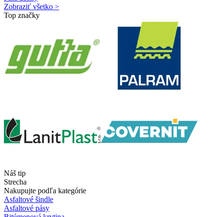
Zobraziť všetko >
Top značky
Náš tip
Strecha
Nakupujte podľa kategórie
Asfaltové šindle
Asfaltové pásy
Bitúmenová krytina