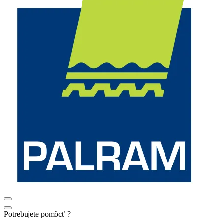
Potrebujete pomôcť ?