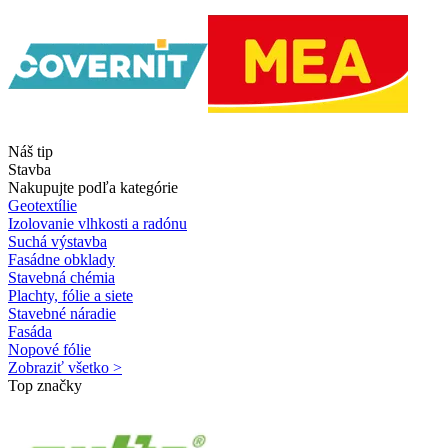
Náš tip
Stavba
Nakupujte podľa kategórie
Geotextílie
Izolovanie vlhkosti a radónu
Suchá výstavba
Fasádne obklady
Stavebná chémia
Plachty, fólie a siete
Stavebné náradie
Fasáda
Nopové fólie
Zobraziť všetko >
Top značky