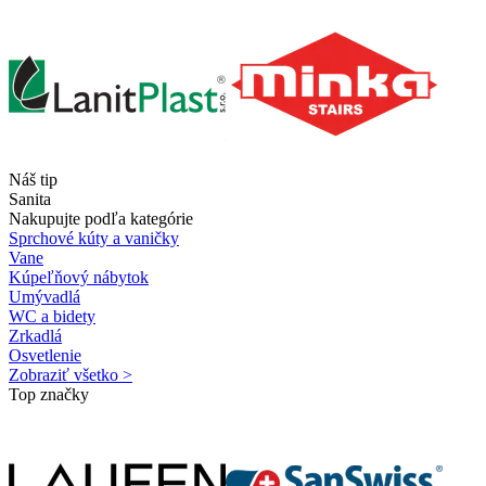
Náš tip
Sanita
Nakupujte podľa kategórie
Sprchové kúty a vaničky
Vane
Kúpeľňový nábytok
Umývadlá
WC a bidety
Zrkadlá
Osvetlenie
Zobraziť všetko >
Top značky