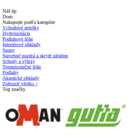
Náš tip
Dom
Nakupujte podľa kategórie
Vchodové striešky
Hydroizolácia
Podlahové fólie
Interiérové obklady
Sauny
Stavebné puzdrá a skryté zárubne
Schody a výlezy
Termoizolačné fólie
Podlahy
Akustické obklady
Zobraziť všetko >
Top značky