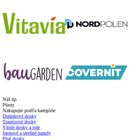
Náš tip
Plasty
Nakupujte podľa kategórie
Dutinkové dosky
Trapézové dosky
Vlnité dosky a role
Stenové a strešné panely
Plné dosky