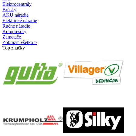
Elektrocentrály
Brúsky
AKU náradie
Elektrické náradie
Ručné náradie
Kompresory
Zametače
Zobraziť všetko >
Top značky