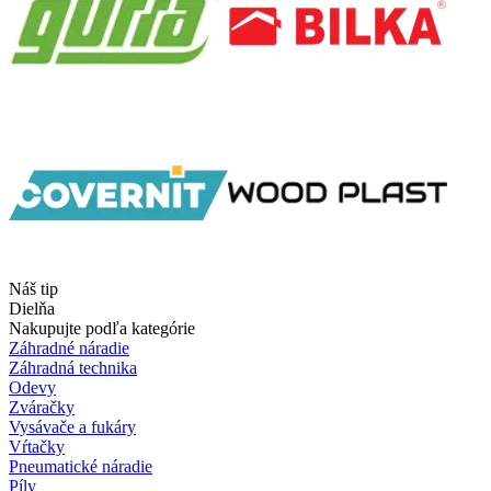
Náš tip
Dielňa
Nakupujte podľa kategórie
Záhradné náradie
Záhradná technika
Odevy
Zváračky
Vysávače a fukáry
Vŕtačky
Pneumatické náradie
Píly