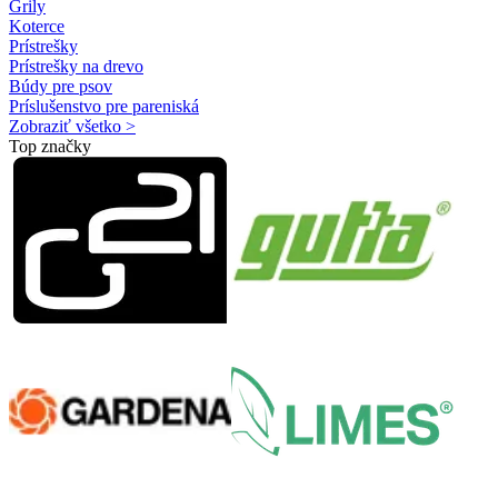
Grily
Koterce
Prístrešky
Prístrešky na drevo
Búdy pre psov
Príslušenstvo pre pareniská
Zobraziť všetko >
Top značky