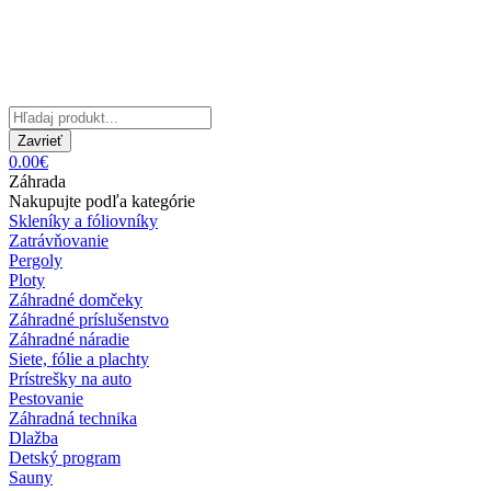
Zavrieť
0.00€
Záhrada
Nakupujte podľa kategórie
Skleníky a fóliovníky
Zatrávňovanie
Pergoly
Ploty
Záhradné domčeky
Záhradné príslušenstvo
Záhradné náradie
Siete, fólie a plachty
Prístrešky na auto
Pestovanie
Záhradná technika
Dlažba
Detský program
Sauny