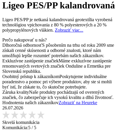
Ligeo PES/PP kalandrovaná
Ligeo PES/PP je netkaná kalandrovaná geotextília vyrobená
technológiou vpichovania z 80 % polyesterových a 20 %
polypropylénových vlákien.
Zobraziť viac...
Prečo nakupovať u nás?
Dlhoročná odbornosť
S pôsobením na trhu od roku 2009 sme
získali cenné skúsenosti a odborné znalosti, ktoré nám
umožňujú lepšie rozumieť potrebám našich zákazníkov.
Exkluzívne zastúpenie značiek
Máme exkluzívne zastúpenie
renomovaných svetových značiek Onduline a Ermetika pre
Slovenskú republiku.
Osobitný prístup k zákazníkom
Poskytujeme individuálne
poradenstvo a pomoc pri výbere produktov, aby ste si mohli
byť istí, že získate to, čo skutočne potrebujete.
Záruka kvality
Naše produkty pochádzajú od overených
značiek, čo zabezpečuje ich vysokú kvalitu a dlhú životnosť.
Hodnotenia našich zákazníkov
Zobraziť na Heureke
26.07.2026
Skvelá komunikácia
Komunikácia:
5
/ 5