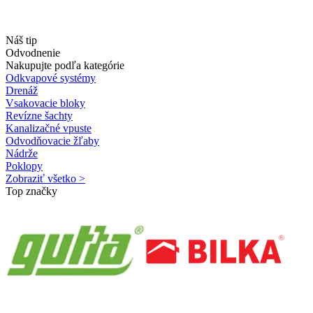
Náš tip
Odvodnenie
Nakupujte podľa kategórie
Odkvapové systémy
Drenáž
Vsakovacie bloky
Revízne šachty
Kanalizačné vpuste
Odvodňovacie žľaby
Nádrže
Poklopy
Zobraziť všetko >
Top značky