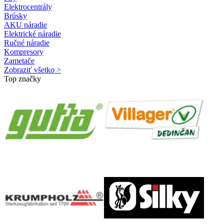
Elektrocentrály
Brúsky
AKU náradie
Elektrické náradie
Ručné náradie
Kompresory
Zametače
Zobraziť všetko >
Top značky