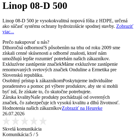
Linop 08-D 500
Linop 08-D 500 je vysokokvalitná nopová fólia z HDPE, určená
ako súčasť systému ochrany hydroizolácie spodnej stavby.
Zobraziť
viac...
Prečo nakupovať u nás?
Dlhoročná odbornosť
S pôsobením na trhu od roku 2009 sme
získali cenné skúsenosti a odborné znalosti, ktoré nám
umožňujú lepšie rozumieť potrebám našich zákazníkov.
Exkluzívne zastúpenie značiek
Máme exkluzívne zastúpenie
renomovaných svetových značiek Onduline a Ermetika pre
Slovenskú republiku.
Osobitný prístup k zákazníkom
Poskytujeme individuálne
poradenstvo a pomoc pri výbere produktov, aby ste si mohli
byť istí, že získate to, čo skutočne potrebujete.
Záruka kvality
Naše produkty pochádzajú od overených
značiek, čo zabezpečuje ich vysokú kvalitu a dlhú životnosť.
Hodnotenia našich zákazníkov
Zobraziť na Heureke
26.07.2026
Skvelá komunikácia
Komunikácia:
5
/ 5