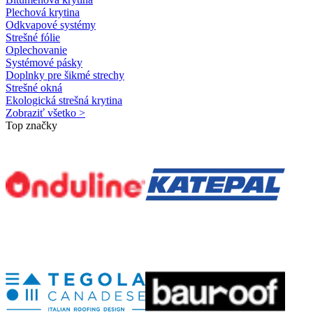
Plechová krytina
Odkvapové systémy
Strešné fólie
Oplechovanie
Systémové pásky
Doplnky pre šikmé strechy
Strešné okná
Ekologická strešná krytina
Zobraziť všetko >
Top značky