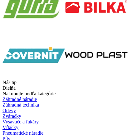
Náš tip
Dielňa
Nakupujte podľa kategórie
Záhradné náradie
Záhradná technika
Odevy
Zváračky
Vysávače a fukáry
Vŕtačky
Pneumatické náradie
Píly