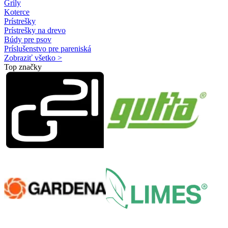
Grily
Koterce
Prístrešky
Prístrešky na drevo
Búdy pre psov
Príslušenstvo pre pareniská
Zobraziť všetko >
Top značky