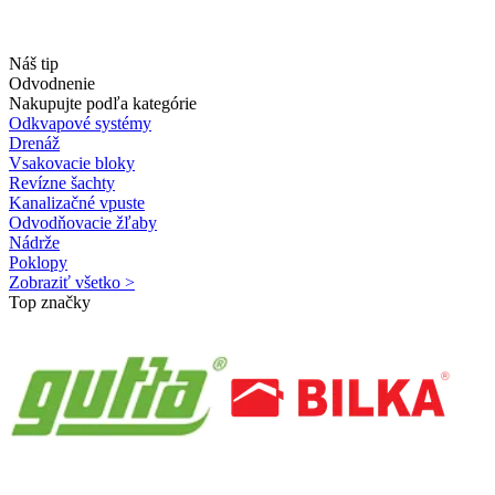
Náš tip
Odvodnenie
Nakupujte podľa kategórie
Odkvapové systémy
Drenáž
Vsakovacie bloky
Revízne šachty
Kanalizačné vpuste
Odvodňovacie žľaby
Nádrže
Poklopy
Zobraziť všetko >
Top značky