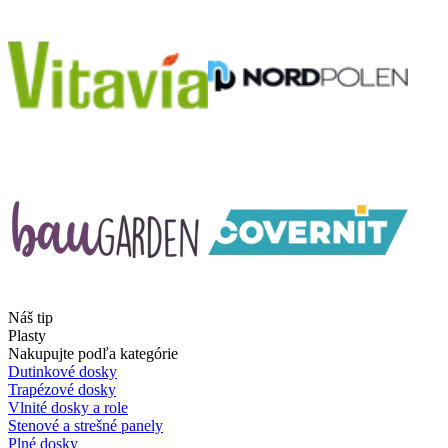
Náš tip
Plasty
Nakupujte podľa kategórie
Dutinkové dosky
Trapézové dosky
Vlnité dosky a role
Stenové a strešné panely
Plné dosky