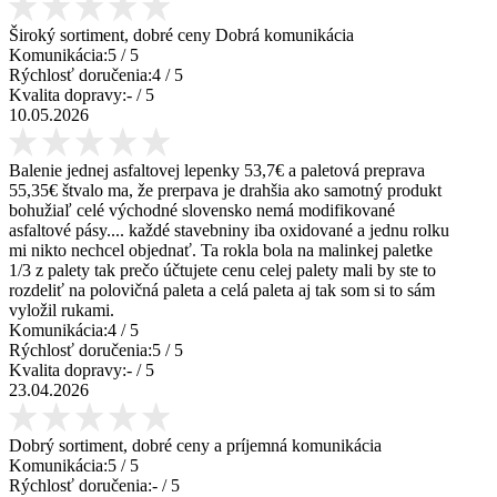
Široký sortiment, dobré ceny Dobrá komunikácia
Komunikácia:
5
/ 5
Rýchlosť doručenia:
4
/ 5
Kvalita dopravy:
-
/ 5
10.05.2026
Balenie jednej asfaltovej lepenky 53,7€ a paletová preprava
55,35€ štvalo ma, že prerpava je drahšia ako samotný produkt
bohužiaľ celé východné slovensko nemá modifikované
asfaltové pásy.... každé stavebniny iba oxidované a jednu rolku
mi nikto nechcel objednať. Ta rokla bola na malinkej paletke
1/3 z palety tak prečo účtujete cenu celej palety mali by ste to
rozdeliť na polovičná paleta a celá paleta aj tak som si to sám
vyložil rukami.
Komunikácia:
4
/ 5
Rýchlosť doručenia:
5
/ 5
Kvalita dopravy:
-
/ 5
23.04.2026
Dobrý sortiment, dobré ceny a príjemná komunikácia
Komunikácia:
5
/ 5
Rýchlosť doručenia:
-
/ 5