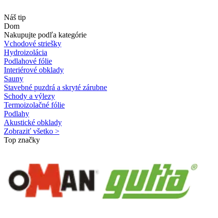
Náš tip
Dom
Nakupujte podľa kategórie
Vchodové striešky
Hydroizolácia
Podlahové fólie
Interiérové obklady
Sauny
Stavebné puzdrá a skryté zárubne
Schody a výlezy
Termoizolačné fólie
Podlahy
Akustické obklady
Zobraziť všetko >
Top značky