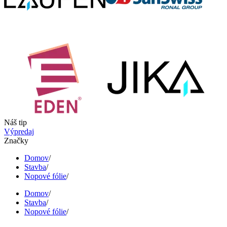
Náš tip
Výpredaj
Značky
Domov
/
Stavba
/
Nopové fólie
/
Domov
/
Stavba
/
Nopové fólie
/