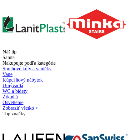
Náš tip
Sanita
Nakupujte podľa kategórie
Sprchové kúty a vaničky
Vane
Kúpeľňový nábytok
Umývadlá
WC a bidety
Zrkadlá
Osvetlenie
Zobraziť všetko >
Top značky