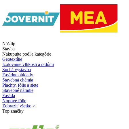
Náš tip
Stavba
Nakupujte podľa kategórie
Geotextílie
Izolovanie vlhkosti a radónu
Suchá výstavba
Fasádne obklady
Stavebná chémia
Plachty, fólie a siete
Stavebné náradie
Fasáda
Nopové fólie
Zobraziť všetko >
Top značky