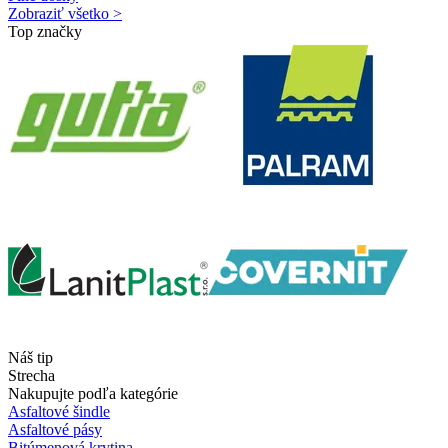
Zobraziť všetko >
Top značky
Náš tip
Strecha
Nakupujte podľa kategórie
Asfaltové šindle
Asfaltové pásy
Bitúmenová krytina