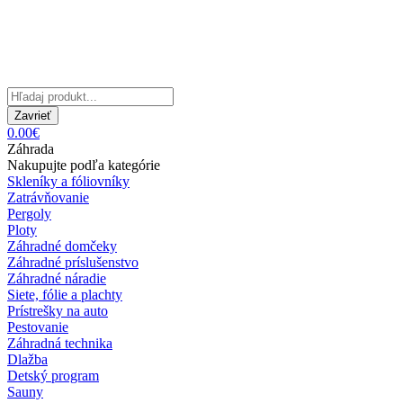
Zavrieť
0.00€
Záhrada
Nakupujte podľa kategórie
Skleníky a fóliovníky
Zatrávňovanie
Pergoly
Ploty
Záhradné domčeky
Záhradné príslušenstvo
Záhradné náradie
Siete, fólie a plachty
Prístrešky na auto
Pestovanie
Záhradná technika
Dlažba
Detský program
Sauny