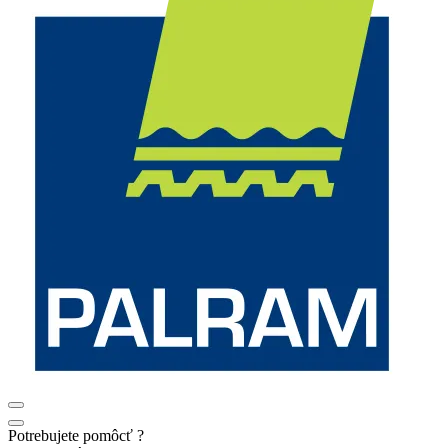
Potrebujete pomôcť ?