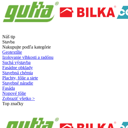
Náš tip
Stavba
Nakupujte podľa kategórie
Geotextílie
Izolovanie vlhkosti a radónu
Suchá výstavba
Fasádne obklady
Stavebná chémia
Plachty, fólie a siete
Stavebné náradie
Fasáda
Nopové fólie
Zobraziť všetko >
Top značky