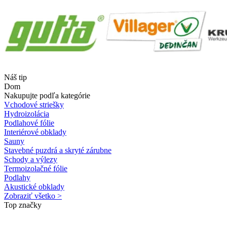
Náš tip
Dom
Nakupujte podľa kategórie
Vchodové striešky
Hydroizolácia
Podlahové fólie
Interiérové obklady
Sauny
Stavebné puzdrá a skryté zárubne
Schody a výlezy
Termoizolačné fólie
Podlahy
Akustické obklady
Zobraziť všetko >
Top značky