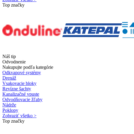
Top značky
Náš tip
Odvodnenie
Nakupujte podľa kategórie
Odkvapové systémy
Drenáž
Vsakovacie bloky
Revízne šachty
Kanalizačné vpuste
Odvodňovacie žľaby
Nádrže
Poklopy
Zobraziť všetko >
Top značky