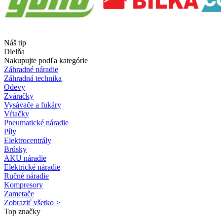
Náš tip
Dielňa
Nakupujte podľa kategórie
Záhradné náradie
Záhradná technika
Odevy
Zváračky
Vysávače a fukáry
Vŕtačky
Pneumatické náradie
Píly
Elektrocentrály
Brúsky
AKU náradie
Elektrické náradie
Ručné náradie
Kompresory
Zametače
Zobraziť všetko >
Top značky