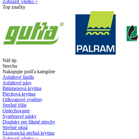
Zobraziť všetko >
Top značky
Náš tip
Strecha
Nakupujte podľa kategórie
Asfaltové šindle
Asfaltové pásy
Bitúmenová krytina
Plechová krytina
Odkvapové systémy
Strešné fólie
Oplechovanie
Systémové pásky
Doplnky pre šikmé strechy
Strešné okná
Ekologická strešná krytina
Zobraziť všetko >