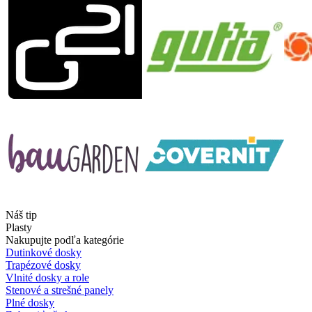
Náš tip
Plasty
Nakupujte podľa kategórie
Dutinkové dosky
Trapézové dosky
Vlnité dosky a role
Stenové a strešné panely
Plné dosky