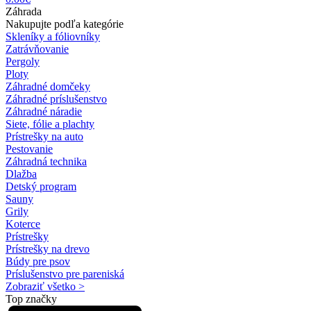
Záhrada
Nakupujte podľa kategórie
Skleníky a fóliovníky
Zatrávňovanie
Pergoly
Ploty
Záhradné domčeky
Záhradné príslušenstvo
Záhradné náradie
Siete, fólie a plachty
Prístrešky na auto
Pestovanie
Záhradná technika
Dlažba
Detský program
Sauny
Grily
Koterce
Prístrešky
Prístrešky na drevo
Búdy pre psov
Príslušenstvo pre pareniská
Zobraziť všetko >
Top značky