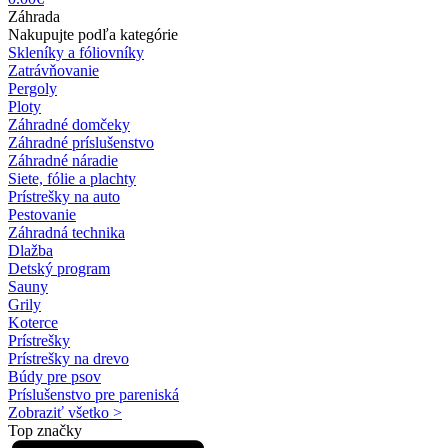
Záhrada
Nakupujte podľa kategórie
Skleníky a fóliovníky
Zatrávňovanie
Pergoly
Ploty
Záhradné domčeky
Záhradné príslušenstvo
Záhradné náradie
Siete, fólie a plachty
Prístrešky na auto
Pestovanie
Záhradná technika
Dlažba
Detský program
Sauny
Grily
Koterce
Prístrešky
Prístrešky na drevo
Búdy pre psov
Príslušenstvo pre pareniská
Zobraziť všetko >
Top značky