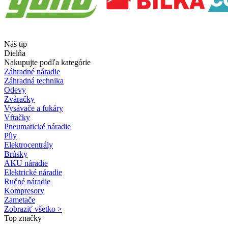
Náš tip
Dielňa
Nakupujte podľa kategórie
Záhradné náradie
Záhradná technika
Odevy
Zváračky
Vysávače a fukáry
Vŕtačky
Pneumatické náradie
Píly
Elektrocentrály
Brúsky
AKU náradie
Elektrické náradie
Ručné náradie
Kompresory
Zametače
Zobraziť všetko >
Top značky