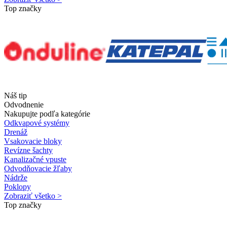
Top značky
Náš tip
Odvodnenie
Nakupujte podľa kategórie
Odkvapové systémy
Drenáž
Vsakovacie bloky
Revízne šachty
Kanalizačné vpuste
Odvodňovacie žľaby
Nádrže
Poklopy
Zobraziť všetko >
Top značky