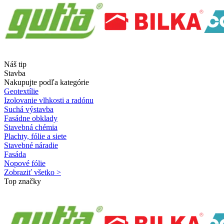
Náš tip
Stavba
Nakupujte podľa kategórie
Geotextílie
Izolovanie vlhkosti a radónu
Suchá výstavba
Fasádne obklady
Stavebná chémia
Plachty, fólie a siete
Stavebné náradie
Fasáda
Nopové fólie
Zobraziť všetko >
Top značky