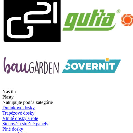
Náš tip
Plasty
Nakupujte podľa kategórie
Dutinkové dosky
Trapézové dosky
Vlnité dosky a role
Stenové a strešné panely
Plné dosky