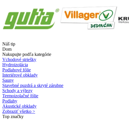
Náš tip
Dom
Nakupujte podľa kategórie
Vchodové striešky
Hydroizolácia
Podlahové fólie
Interiérové obklady
Sauny
Stavebné puzdrá a skryté zárubne
Schody a výlezy
Termoizolačné fólie
Podlahy
Akustické obklady
Zobraziť všetko >
Top značky