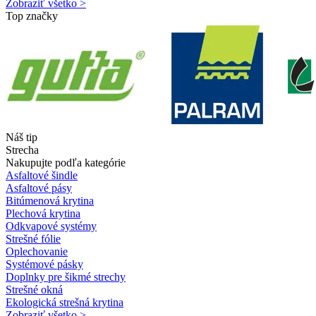
Zobraziť všetko >
Top značky
Náš tip
Strecha
Nakupujte podľa kategórie
Asfaltové šindle
Asfaltové pásy
Bitúmenová krytina
Plechová krytina
Odkvapové systémy
Strešné fólie
Oplechovanie
Systémové pásky
Doplnky pre šikmé strechy
Strešné okná
Ekologická strešná krytina
Zobraziť všetko >