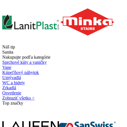
Náš tip
Sanita
Nakupujte podľa kategórie
Sprchové kúty a vaničky
Vane
Kúpeľňový nábytok
Umývadlá
WC a bidety
Zrkadlá
Osvetlenie
Zobraziť všetko >
Top značky