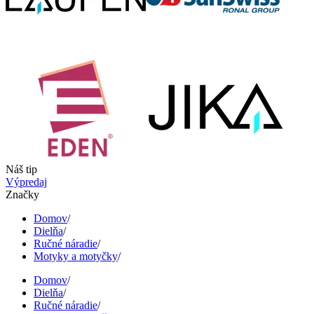
Náš tip
Výpredaj
Značky
Domov
/
Dielňa
/
Ručné náradie
/
Motyky a motyčky
/
Domov
/
Dielňa
/
Ručné náradie
/