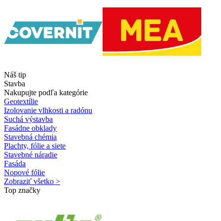
Náš tip
Stavba
Nakupujte podľa kategórie
Geotextílie
Izolovanie vlhkosti a radónu
Suchá výstavba
Fasádne obklady
Stavebná chémia
Plachty, fólie a siete
Stavebné náradie
Fasáda
Nopové fólie
Zobraziť všetko >
Top značky