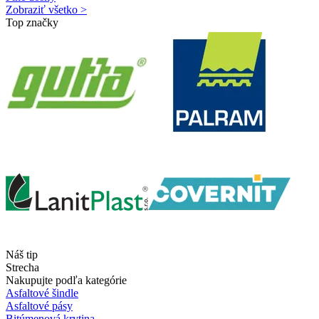
Zobraziť všetko >
Top značky
Náš tip
Strecha
Nakupujte podľa kategórie
Asfaltové šindle
Asfaltové pásy
Bitúmenová krytina