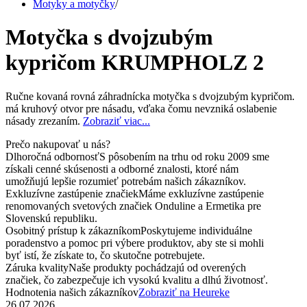
Motyky a motyčky
/
Motyčka s dvojzubým
kypričom KRUMPHOLZ 2
Ručne kovaná rovná záhradnícka motyčka s dvojzubým kypričom.
má kruhový otvor pre násadu, vďaka čomu nevzniká oslabenie
násady zrezaním.
Zobraziť viac...
Prečo nakupovať u nás?
Dlhoročná odbornosť
S pôsobením na trhu od roku 2009 sme
získali cenné skúsenosti a odborné znalosti, ktoré nám
umožňujú lepšie rozumieť potrebám našich zákazníkov.
Exkluzívne zastúpenie značiek
Máme exkluzívne zastúpenie
renomovaných svetových značiek Onduline a Ermetika pre
Slovenskú republiku.
Osobitný prístup k zákazníkom
Poskytujeme individuálne
poradenstvo a pomoc pri výbere produktov, aby ste si mohli
byť istí, že získate to, čo skutočne potrebujete.
Záruka kvality
Naše produkty pochádzajú od overených
značiek, čo zabezpečuje ich vysokú kvalitu a dlhú životnosť.
Hodnotenia našich zákazníkov
Zobraziť na Heureke
26.07.2026