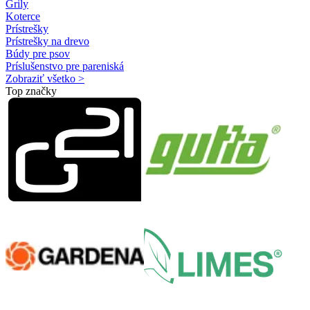
Grily
Koterce
Prístrešky
Prístrešky na drevo
Búdy pre psov
Príslušenstvo pre pareniská
Zobraziť všetko >
Top značky