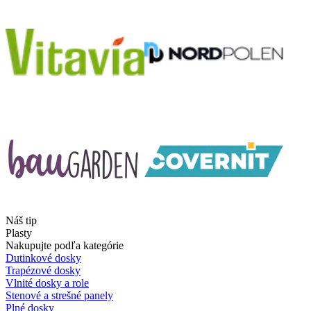
Náš tip
Plasty
Nakupujte podľa kategórie
Dutinkové dosky
Trapézové dosky
Vlnité dosky a role
Stenové a strešné panely
Plné dosky