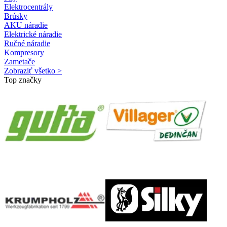
Elektrocentrály
Brúsky
AKU náradie
Elektrické náradie
Ručné náradie
Kompresory
Zametače
Zobraziť všetko >
Top značky