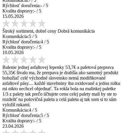
Komunikácia:
-
/ 5
Rýchlosť doručenia:
-
/ 5
Kvalita dopravy:
-
/ 5
15.05.2026
Široký sortiment, dobré ceny Dobrá komunikácia
Komunikácia:
5
/ 5
Rýchlosť doručenia:
4
/ 5
Kvalita dopravy:
-
/ 5
10.05.2026
Balenie jednej asfaltovej lepenky 53,7€ a paletová preprava
55,35€ štvalo ma, že prerpava je drahšia ako samotný produkt
bohužiaľ celé východné slovensko nemá modifikované
asfaltové pásy.... každé stavebniny iba oxidované a jednu rolku
mi nikto nechcel objednať. Ta rokla bola na malinkej paletke
1/3 z palety tak prečo účtujete cenu celej palety mali by ste to
rozdeliť na polovičná paleta a celá paleta aj tak som si to sám
vyložil rukami.
Komunikácia:
4
/ 5
Rýchlosť doručenia:
5
/ 5
Kvalita dopravy:
-
/ 5
23.04.2026