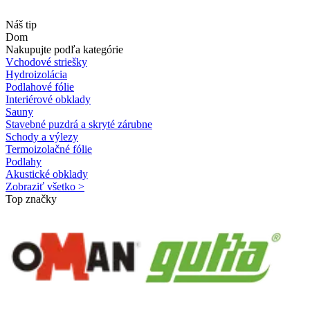
Náš tip
Dom
Nakupujte podľa kategórie
Vchodové striešky
Hydroizolácia
Podlahové fólie
Interiérové obklady
Sauny
Stavebné puzdrá a skryté zárubne
Schody a výlezy
Termoizolačné fólie
Podlahy
Akustické obklady
Zobraziť všetko >
Top značky