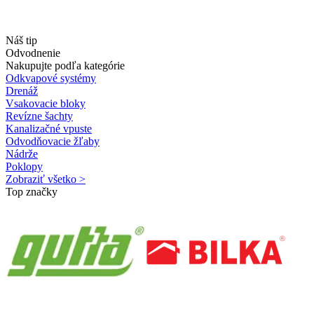
Náš tip
Odvodnenie
Nakupujte podľa kategórie
Odkvapové systémy
Drenáž
Vsakovacie bloky
Revízne šachty
Kanalizačné vpuste
Odvodňovacie žľaby
Nádrže
Poklopy
Zobraziť všetko >
Top značky