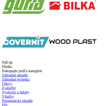
Náš tip
Dielňa
Nakupujte podľa kategórie
Záhradné náradie
Záhradná technika
Odevy
Zváračky
Vysávače a fukáry
Vŕtačky
Pneumatické náradie
Píly