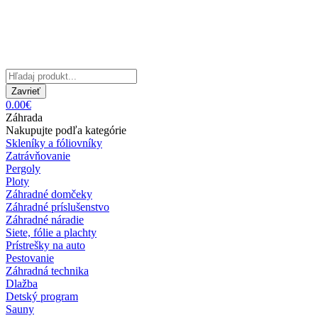
Zavrieť
0.00€
Záhrada
Nakupujte podľa kategórie
Skleníky a fóliovníky
Zatrávňovanie
Pergoly
Ploty
Záhradné domčeky
Záhradné príslušenstvo
Záhradné náradie
Siete, fólie a plachty
Prístrešky na auto
Pestovanie
Záhradná technika
Dlažba
Detský program
Sauny