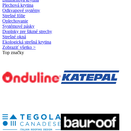
Plechová krytina
Odkvapové systémy
Strešné fólie
Oplechovanie
Systémové pásky
Doplnky pre šikmé strechy
Strešné okná
Ekologická strešná krytina
Zobraziť všetko >
Top značky