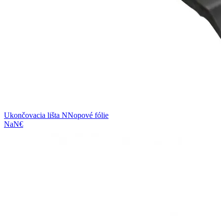
Ukončovacia lišta N
Nopové fólie
NaN€