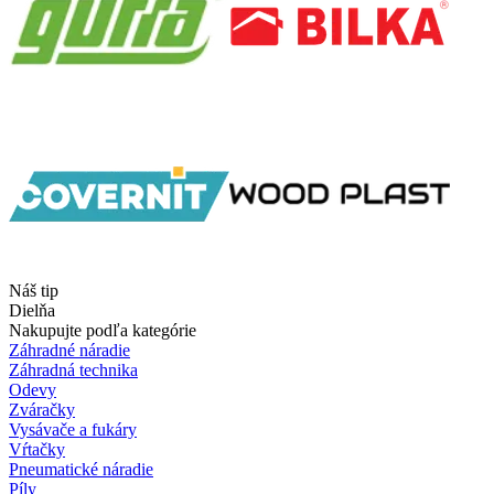
Náš tip
Dielňa
Nakupujte podľa kategórie
Záhradné náradie
Záhradná technika
Odevy
Zváračky
Vysávače a fukáry
Vŕtačky
Pneumatické náradie
Píly