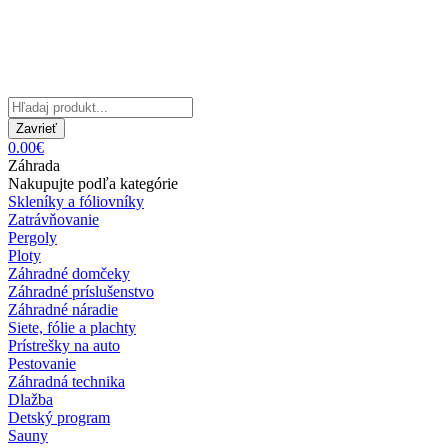
Zavrieť
0.00€
Záhrada
Nakupujte podľa kategórie
Skleníky a fóliovníky
Zatrávňovanie
Pergoly
Ploty
Záhradné domčeky
Záhradné príslušenstvo
Záhradné náradie
Siete, fólie a plachty
Prístrešky na auto
Pestovanie
Záhradná technika
Dlažba
Detský program
Sauny