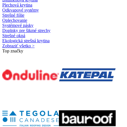
Plechová krytina
Odkvapové systémy
Strešné fólie
Oplechovanie
Systémové pásky
Doplnky pre šikmé strechy
Strešné okná
Ekologická strešná krytina
Zobraziť všetko >
Top značky