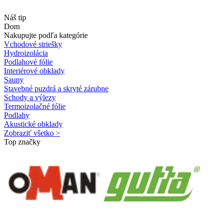
Náš tip
Dom
Nakupujte podľa kategórie
Vchodové striešky
Hydroizolácia
Podlahové fólie
Interiérové obklady
Sauny
Stavebné puzdrá a skryté zárubne
Schody a výlezy
Termoizolačné fólie
Podlahy
Akustické obklady
Zobraziť všetko >
Top značky