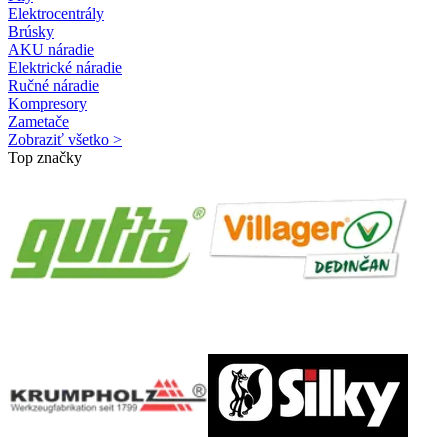
Elektrocentrály
Brúsky
AKU náradie
Elektrické náradie
Ručné náradie
Kompresory
Zametače
Zobraziť všetko >
Top značky