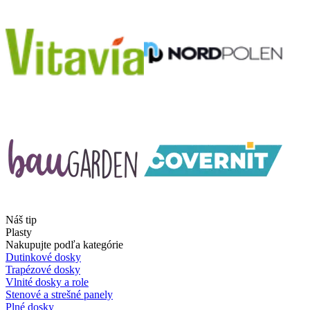
Náš tip
Plasty
Nakupujte podľa kategórie
Dutinkové dosky
Trapézové dosky
Vlnité dosky a role
Stenové a strešné panely
Plné dosky