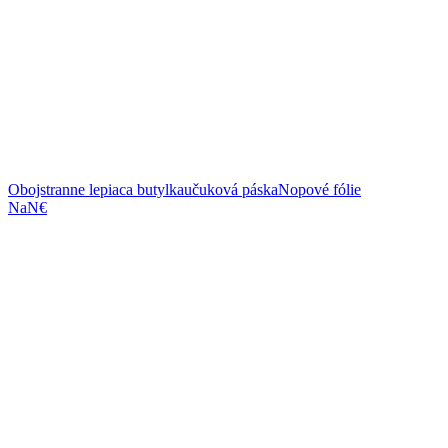
Obojstranne lepiaca butylkaučuková páska
Nopové fólie
NaN€