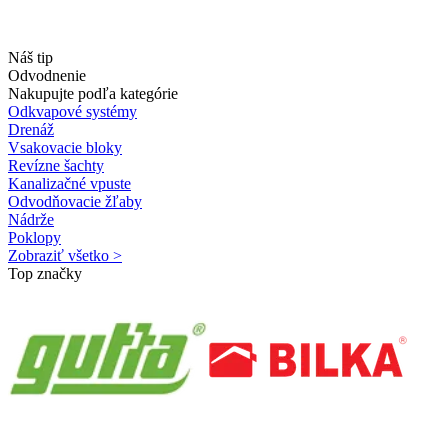
Náš tip
Odvodnenie
Nakupujte podľa kategórie
Odkvapové systémy
Drenáž
Vsakovacie bloky
Revízne šachty
Kanalizačné vpuste
Odvodňovacie žľaby
Nádrže
Poklopy
Zobraziť všetko >
Top značky