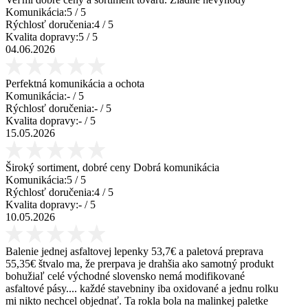
Komunikácia:
5
/ 5
Rýchlosť doručenia:
4
/ 5
Kvalita dopravy:
5
/ 5
04.06.2026
Perfektná komunikácia a ochota
Komunikácia:
-
/ 5
Rýchlosť doručenia:
-
/ 5
Kvalita dopravy:
-
/ 5
15.05.2026
Široký sortiment, dobré ceny Dobrá komunikácia
Komunikácia:
5
/ 5
Rýchlosť doručenia:
4
/ 5
Kvalita dopravy:
-
/ 5
10.05.2026
Balenie jednej asfaltovej lepenky 53,7€ a paletová preprava
55,35€ štvalo ma, že prerpava je drahšia ako samotný produkt
bohužiaľ celé východné slovensko nemá modifikované
asfaltové pásy.... každé stavebniny iba oxidované a jednu rolku
mi nikto nechcel objednať. Ta rokla bola na malinkej paletke