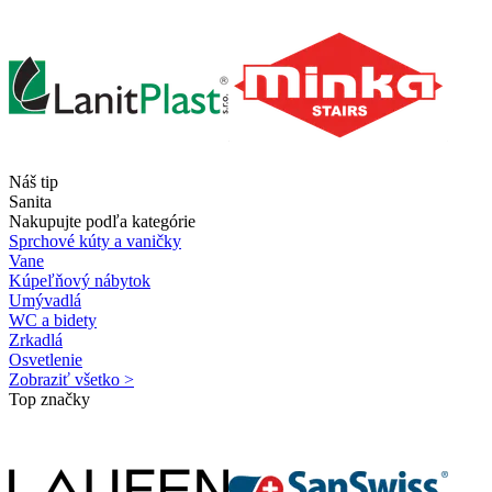
Náš tip
Sanita
Nakupujte podľa kategórie
Sprchové kúty a vaničky
Vane
Kúpeľňový nábytok
Umývadlá
WC a bidety
Zrkadlá
Osvetlenie
Zobraziť všetko >
Top značky