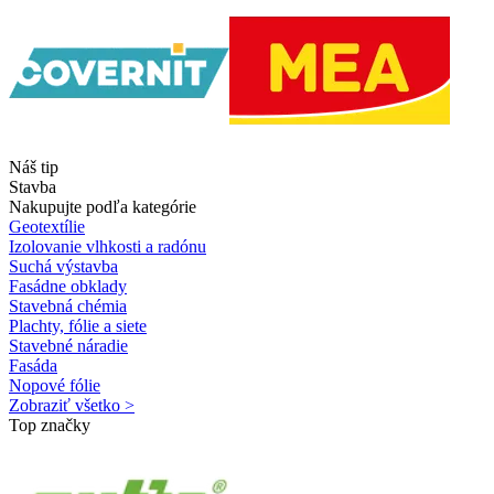
Náš tip
Stavba
Nakupujte podľa kategórie
Geotextílie
Izolovanie vlhkosti a radónu
Suchá výstavba
Fasádne obklady
Stavebná chémia
Plachty, fólie a siete
Stavebné náradie
Fasáda
Nopové fólie
Zobraziť všetko >
Top značky