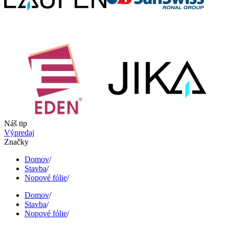
Náš tip
Výpredaj
Značky
Domov
/
Stavba
/
Nopové fólie
/
Domov
/
Stavba
/
Nopové fólie
/