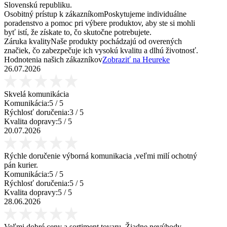
Slovenskú republiku.
Osobitný prístup k zákazníkom
Poskytujeme individuálne
poradenstvo a pomoc pri výbere produktov, aby ste si mohli
byť istí, že získate to, čo skutočne potrebujete.
Záruka kvality
Naše produkty pochádzajú od overených
značiek, čo zabezpečuje ich vysokú kvalitu a dlhú životnosť.
Hodnotenia našich zákazníkov
Zobraziť na Heureke
26.07.2026
Skvelá komunikácia
Komunikácia:
5
/ 5
Rýchlosť doručenia:
3
/ 5
Kvalita dopravy:
5
/ 5
20.07.2026
Rýchle doručenie výborná komunikacia ,veľmi milí ochotný
pán kurier.
Komunikácia:
5
/ 5
Rýchlosť doručenia:
5
/ 5
Kvalita dopravy:
5
/ 5
28.06.2026
Veľmi dobré ceny a sortiment tovaru. Žiadne nevýhody