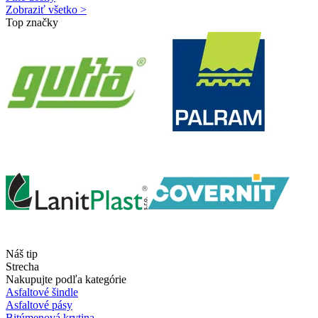
Zobraziť všetko >
Top značky
Náš tip
Strecha
Nakupujte podľa kategórie
Asfaltové šindle
Asfaltové pásy
Bitúmenová krytina