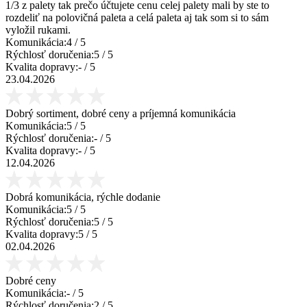
1/3 z palety tak prečo účtujete cenu celej palety mali by ste to
rozdeliť na polovičná paleta a celá paleta aj tak som si to sám
vyložil rukami.
Komunikácia:
4
/ 5
Rýchlosť doručenia:
5
/ 5
Kvalita dopravy:
-
/ 5
23.04.2026
Dobrý sortiment, dobré ceny a príjemná komunikácia
Komunikácia:
5
/ 5
Rýchlosť doručenia:
-
/ 5
Kvalita dopravy:
-
/ 5
12.04.2026
Dobrá komunikácia, rýchle dodanie
Komunikácia:
5
/ 5
Rýchlosť doručenia:
5
/ 5
Kvalita dopravy:
5
/ 5
02.04.2026
Dobré ceny
Komunikácia:
-
/ 5
Rýchlosť doručenia:
2
/ 5