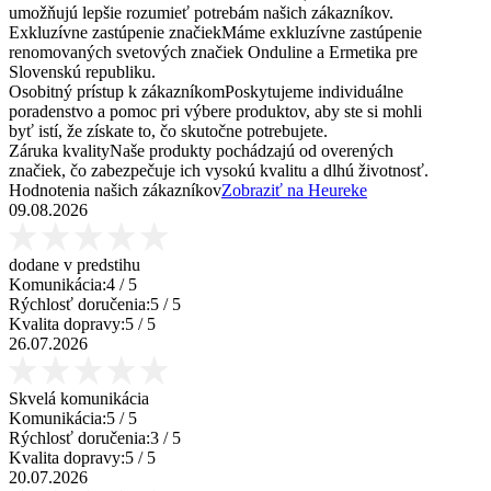
umožňujú lepšie rozumieť potrebám našich zákazníkov.
Exkluzívne zastúpenie značiek
Máme exkluzívne zastúpenie
renomovaných svetových značiek Onduline a Ermetika pre
Slovenskú republiku.
Osobitný prístup k zákazníkom
Poskytujeme individuálne
poradenstvo a pomoc pri výbere produktov, aby ste si mohli
byť istí, že získate to, čo skutočne potrebujete.
Záruka kvality
Naše produkty pochádzajú od overených
značiek, čo zabezpečuje ich vysokú kvalitu a dlhú životnosť.
Hodnotenia našich zákazníkov
Zobraziť na Heureke
09.08.2026
dodane v predstihu
Komunikácia:
4
/ 5
Rýchlosť doručenia:
5
/ 5
Kvalita dopravy:
5
/ 5
26.07.2026
Skvelá komunikácia
Komunikácia:
5
/ 5
Rýchlosť doručenia:
3
/ 5
Kvalita dopravy:
5
/ 5
20.07.2026