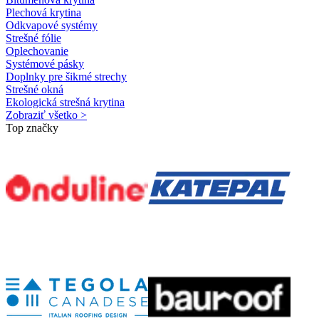
Plechová krytina
Odkvapové systémy
Strešné fólie
Oplechovanie
Systémové pásky
Doplnky pre šikmé strechy
Strešné okná
Ekologická strešná krytina
Zobraziť všetko >
Top značky