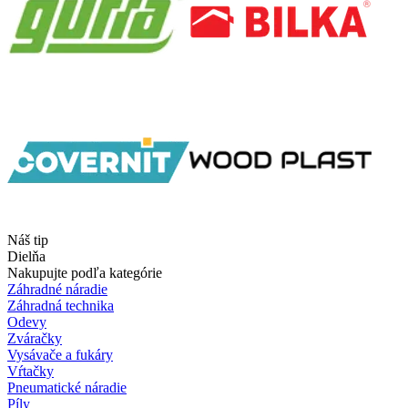
Náš tip
Dielňa
Nakupujte podľa kategórie
Záhradné náradie
Záhradná technika
Odevy
Zváračky
Vysávače a fukáry
Vŕtačky
Pneumatické náradie
Píly