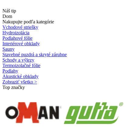
Náš tip
Dom
Nakupujte podľa kategórie
Vchodové striešky
Hydroizolácia
Podlahové fólie
Interiérové obklady
Sauny
Stavebné puzdrá a skryté zárubne
Schody a výlezy
Termoizolačné fólie
Podlahy
Akustické obklady
Zobraziť všetko >
Top značky