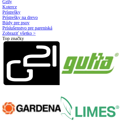
Grily
Koterce
Prístrešky
Prístrešky na drevo
Búdy pre psov
Príslušenstvo pre pareniská
Zobraziť všetko >
Top značky