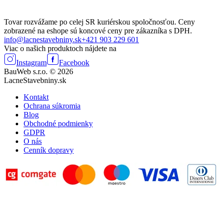
Tovar rozvážame po celej SR kuriérskou spoločnosťou. Ceny
zobrazené na eshope sú koncové ceny pre zákazníka s DPH.
info@lacnestavebniny.sk
+421 903 229 601
Viac o našich produktoch nájdete na
Instagram
Facebook
BauWeb s.r.o. © 2026
LacneStavebniny.sk
Kontakt
Ochrana súkromia
Blog
Obchodné podmienky
GDPR
O nás
Cenník dopravy