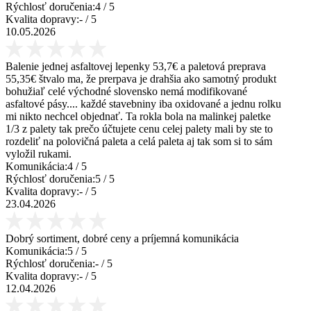
Rýchlosť doručenia:
4
/ 5
Kvalita dopravy:
-
/ 5
10.05.2026
Balenie jednej asfaltovej lepenky 53,7€ a paletová preprava
55,35€ štvalo ma, že prerpava je drahšia ako samotný produkt
bohužiaľ celé východné slovensko nemá modifikované
asfaltové pásy.... každé stavebniny iba oxidované a jednu rolku
mi nikto nechcel objednať. Ta rokla bola na malinkej paletke
1/3 z palety tak prečo účtujete cenu celej palety mali by ste to
rozdeliť na polovičná paleta a celá paleta aj tak som si to sám
vyložil rukami.
Komunikácia:
4
/ 5
Rýchlosť doručenia:
5
/ 5
Kvalita dopravy:
-
/ 5
23.04.2026
Dobrý sortiment, dobré ceny a príjemná komunikácia
Komunikácia:
5
/ 5
Rýchlosť doručenia:
-
/ 5
Kvalita dopravy:
-
/ 5
12.04.2026