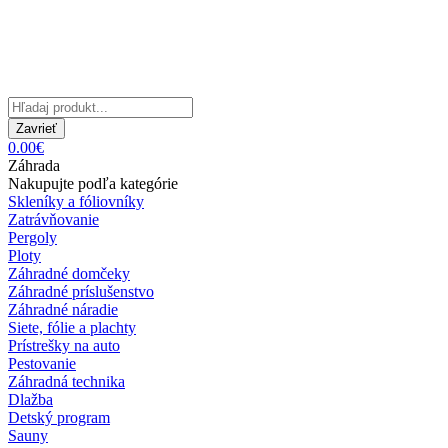
Zavrieť
0.00€
Záhrada
Nakupujte podľa kategórie
Skleníky a fóliovníky
Zatrávňovanie
Pergoly
Ploty
Záhradné domčeky
Záhradné príslušenstvo
Záhradné náradie
Siete, fólie a plachty
Prístrešky na auto
Pestovanie
Záhradná technika
Dlažba
Detský program
Sauny