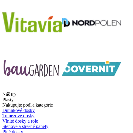
Náš tip
Plasty
Nakupujte podľa kategórie
Dutinkové dosky
Trapézové dosky
Vlnité dosky a role
Stenové a strešné panely
Plné dosky