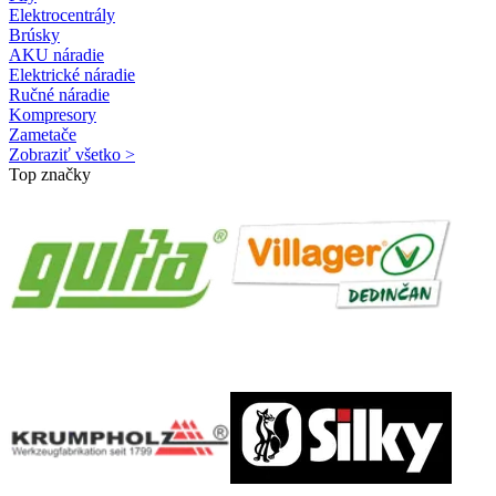
Elektrocentrály
Brúsky
AKU náradie
Elektrické náradie
Ručné náradie
Kompresory
Zametače
Zobraziť všetko >
Top značky