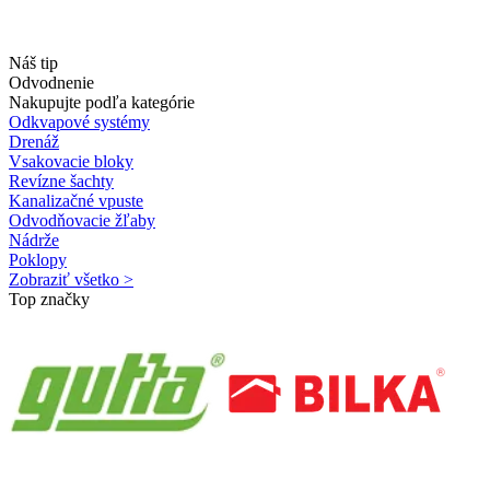
Náš tip
Odvodnenie
Nakupujte podľa kategórie
Odkvapové systémy
Drenáž
Vsakovacie bloky
Revízne šachty
Kanalizačné vpuste
Odvodňovacie žľaby
Nádrže
Poklopy
Zobraziť všetko >
Top značky