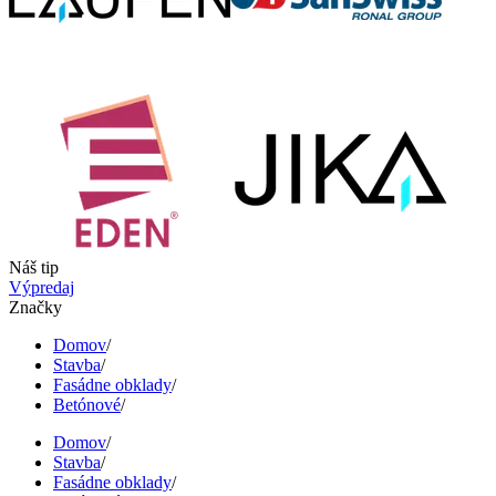
Náš tip
Výpredaj
Značky
Domov
/
Stavba
/
Fasádne obklady
/
Betónové
/
Domov
/
Stavba
/
Fasádne obklady
/