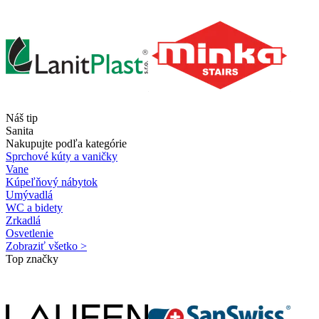
Náš tip
Sanita
Nakupujte podľa kategórie
Sprchové kúty a vaničky
Vane
Kúpeľňový nábytok
Umývadlá
WC a bidety
Zrkadlá
Osvetlenie
Zobraziť všetko >
Top značky