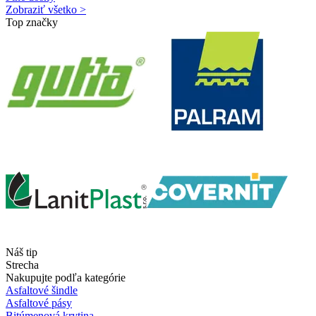
Zobraziť všetko >
Top značky
Náš tip
Strecha
Nakupujte podľa kategórie
Asfaltové šindle
Asfaltové pásy
Bitúmenová krytina