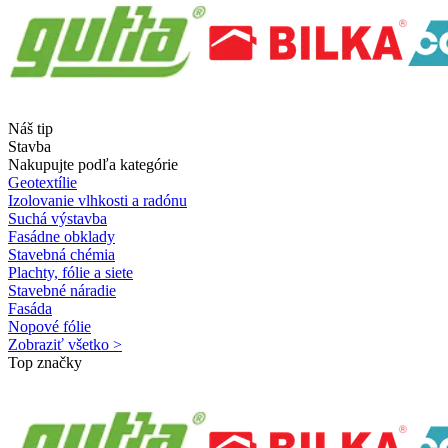
Náš tip
Stavba
Nakupujte podľa kategórie
Geotextílie
Izolovanie vlhkosti a radónu
Suchá výstavba
Fasádne obklady
Stavebná chémia
Plachty, fólie a siete
Stavebné náradie
Fasáda
Nopové fólie
Zobraziť všetko >
Top značky