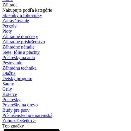
Záhrada
Nakupujte podľa kategórie
Skleníky a fóliovníky
Zatrávňovanie
Pergoly
Ploty
Záhradné domčeky
Záhradné príslušenstvo
Záhradné náradie
Siete, fólie a plachty
Prístrešky na auto
Pestovanie
Záhradná technika
Dlažba
Detský program
Sauny
Grily
Koterce
Prístrešky
Prístrešky na drevo
Búdy pre psov
Príslušenstvo pre pareniská
Zobraziť všetko >
Top značky