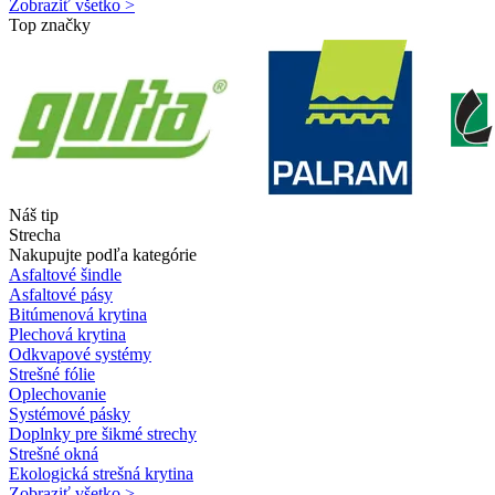
Zobraziť všetko >
Top značky
Náš tip
Strecha
Nakupujte podľa kategórie
Asfaltové šindle
Asfaltové pásy
Bitúmenová krytina
Plechová krytina
Odkvapové systémy
Strešné fólie
Oplechovanie
Systémové pásky
Doplnky pre šikmé strechy
Strešné okná
Ekologická strešná krytina
Zobraziť všetko >