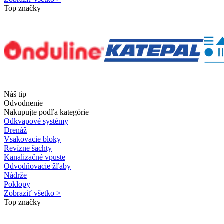
Top značky
Náš tip
Odvodnenie
Nakupujte podľa kategórie
Odkvapové systémy
Drenáž
Vsakovacie bloky
Revízne šachty
Kanalizačné vpuste
Odvodňovacie žľaby
Nádrže
Poklopy
Zobraziť všetko >
Top značky