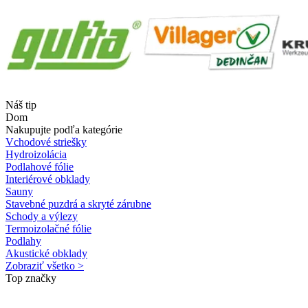
Náš tip
Dom
Nakupujte podľa kategórie
Vchodové striešky
Hydroizolácia
Podlahové fólie
Interiérové obklady
Sauny
Stavebné puzdrá a skryté zárubne
Schody a výlezy
Termoizolačné fólie
Podlahy
Akustické obklady
Zobraziť všetko >
Top značky