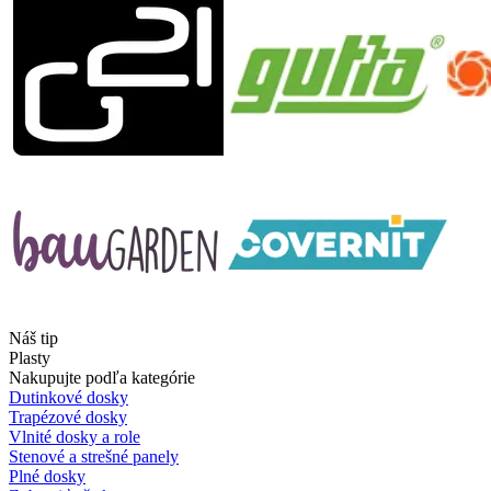
Náš tip
Plasty
Nakupujte podľa kategórie
Dutinkové dosky
Trapézové dosky
Vlnité dosky a role
Stenové a strešné panely
Plné dosky