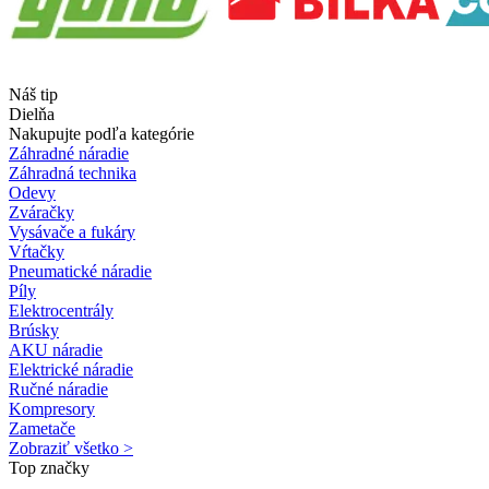
Náš tip
Dielňa
Nakupujte podľa kategórie
Záhradné náradie
Záhradná technika
Odevy
Zváračky
Vysávače a fukáry
Vŕtačky
Pneumatické náradie
Píly
Elektrocentrály
Brúsky
AKU náradie
Elektrické náradie
Ručné náradie
Kompresory
Zametače
Zobraziť všetko >
Top značky