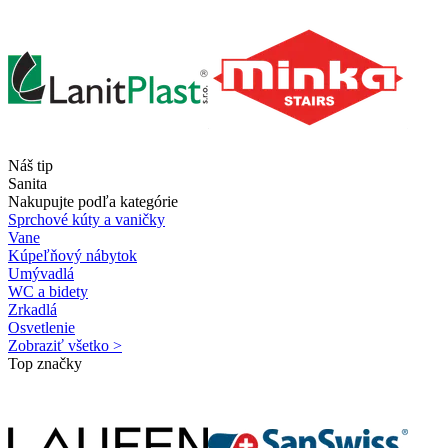
Náš tip
Sanita
Nakupujte podľa kategórie
Sprchové kúty a vaničky
Vane
Kúpeľňový nábytok
Umývadlá
WC a bidety
Zrkadlá
Osvetlenie
Zobraziť všetko >
Top značky