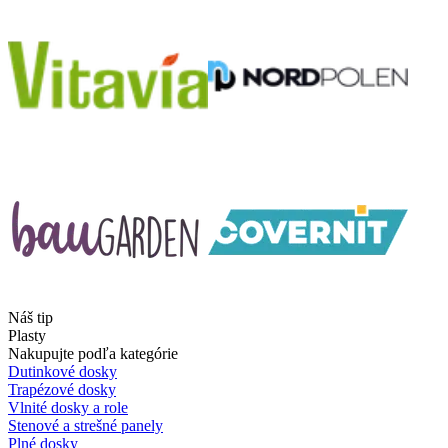
Náš tip
Plasty
Nakupujte podľa kategórie
Dutinkové dosky
Trapézové dosky
Vlnité dosky a role
Stenové a strešné panely
Plné dosky