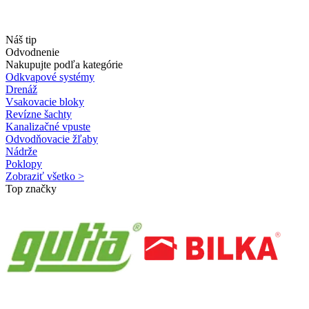
Náš tip
Odvodnenie
Nakupujte podľa kategórie
Odkvapové systémy
Drenáž
Vsakovacie bloky
Revízne šachty
Kanalizačné vpuste
Odvodňovacie žľaby
Nádrže
Poklopy
Zobraziť všetko >
Top značky