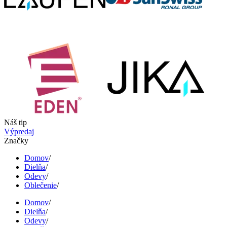
Náš tip
Výpredaj
Značky
Domov
/
Dielňa
/
Odevy
/
Oblečenie
/
Domov
/
Dielňa
/
Odevy
/