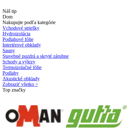
Náš tip
Dom
Nakupujte podľa kategórie
Vchodové striešky
Hydroizolácia
Podlahové fólie
Interiérové obklady
Sauny
Stavebné puzdrá a skryté zárubne
Schody a výlezy
Termoizolačné fólie
Podlahy
Akustické obklady
Zobraziť všetko >
Top značky