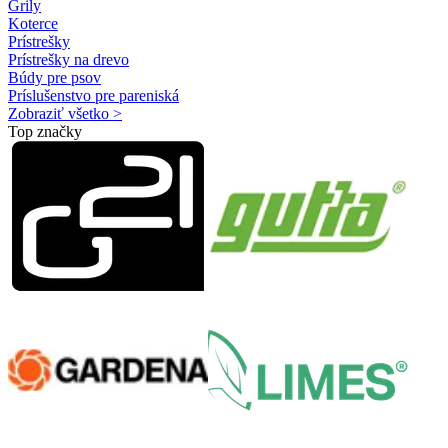
Grily
Koterce
Prístrešky
Prístrešky na drevo
Búdy pre psov
Príslušenstvo pre pareniská
Zobraziť všetko >
Top značky