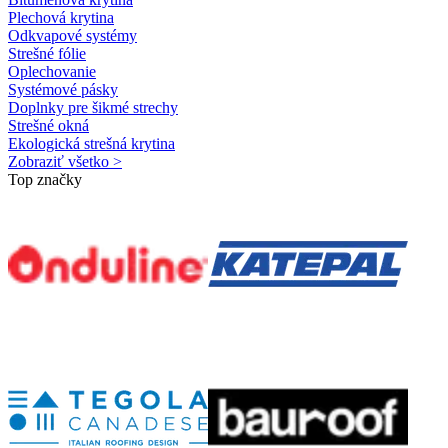
Plechová krytina
Odkvapové systémy
Strešné fólie
Oplechovanie
Systémové pásky
Doplnky pre šikmé strechy
Strešné okná
Ekologická strešná krytina
Zobraziť všetko >
Top značky