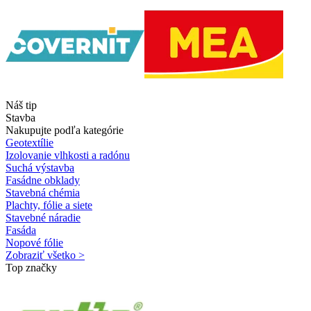
Náš tip
Stavba
Nakupujte podľa kategórie
Geotextílie
Izolovanie vlhkosti a radónu
Suchá výstavba
Fasádne obklady
Stavebná chémia
Plachty, fólie a siete
Stavebné náradie
Fasáda
Nopové fólie
Zobraziť všetko >
Top značky