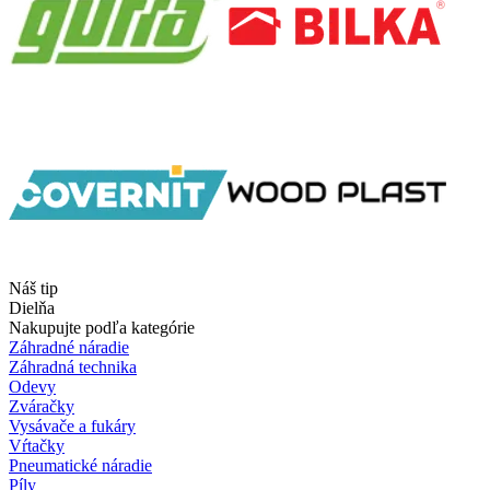
Náš tip
Dielňa
Nakupujte podľa kategórie
Záhradné náradie
Záhradná technika
Odevy
Zváračky
Vysávače a fukáry
Vŕtačky
Pneumatické náradie
Píly