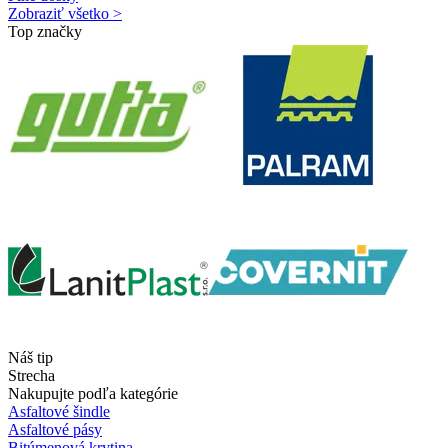
Zobraziť všetko >
Top značky
Náš tip
Strecha
Nakupujte podľa kategórie
Asfaltové šindle
Asfaltové pásy
Bitúmenová krytina