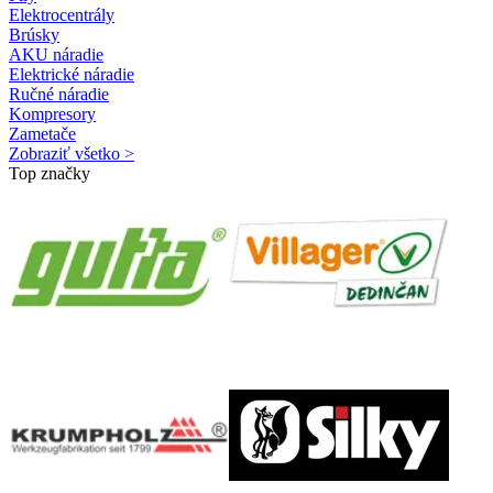
Elektrocentrály
Brúsky
AKU náradie
Elektrické náradie
Ručné náradie
Kompresory
Zametače
Zobraziť všetko >
Top značky