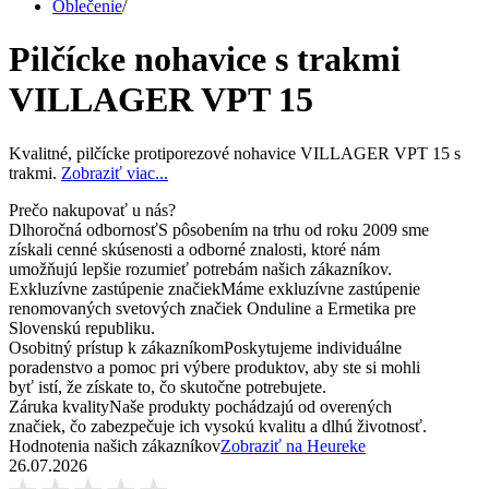
Oblečenie
/
Pilčícke nohavice s trakmi
VILLAGER VPT 15
Kvalitné, pilčícke protiporezové nohavice VILLAGER VPT 15 s
trakmi.
Zobraziť viac...
Prečo nakupovať u nás?
Dlhoročná odbornosť
S pôsobením na trhu od roku 2009 sme
získali cenné skúsenosti a odborné znalosti, ktoré nám
umožňujú lepšie rozumieť potrebám našich zákazníkov.
Exkluzívne zastúpenie značiek
Máme exkluzívne zastúpenie
renomovaných svetových značiek Onduline a Ermetika pre
Slovenskú republiku.
Osobitný prístup k zákazníkom
Poskytujeme individuálne
poradenstvo a pomoc pri výbere produktov, aby ste si mohli
byť istí, že získate to, čo skutočne potrebujete.
Záruka kvality
Naše produkty pochádzajú od overených
značiek, čo zabezpečuje ich vysokú kvalitu a dlhú životnosť.
Hodnotenia našich zákazníkov
Zobraziť na Heureke
26.07.2026