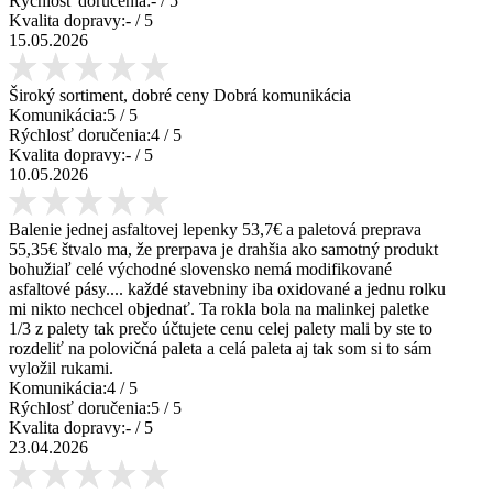
Rýchlosť doručenia:
-
/ 5
Kvalita dopravy:
-
/ 5
15.05.2026
Široký sortiment, dobré ceny Dobrá komunikácia
Komunikácia:
5
/ 5
Rýchlosť doručenia:
4
/ 5
Kvalita dopravy:
-
/ 5
10.05.2026
Balenie jednej asfaltovej lepenky 53,7€ a paletová preprava
55,35€ štvalo ma, že prerpava je drahšia ako samotný produkt
bohužiaľ celé východné slovensko nemá modifikované
asfaltové pásy.... každé stavebniny iba oxidované a jednu rolku
mi nikto nechcel objednať. Ta rokla bola na malinkej paletke
1/3 z palety tak prečo účtujete cenu celej palety mali by ste to
rozdeliť na polovičná paleta a celá paleta aj tak som si to sám
vyložil rukami.
Komunikácia:
4
/ 5
Rýchlosť doručenia:
5
/ 5
Kvalita dopravy:
-
/ 5
23.04.2026