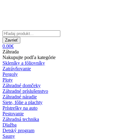
Zavrieť
0.00€
Záhrada
Nakupujte podľa kategórie
Skleníky a fóliovníky
Zatrávňovanie
Pergoly
Ploty
Záhradné domčeky
Záhradné príslušenstvo
Záhradné náradie
Siete, fólie a plachty
Prístrešky na auto
Pestovanie
Záhradná technika
Dlažba
Detský program
Sauny