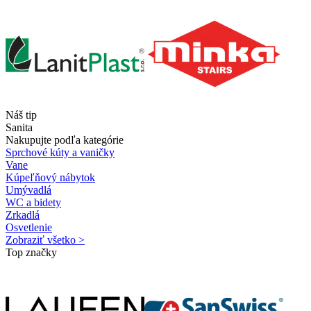
Náš tip
Sanita
Nakupujte podľa kategórie
Sprchové kúty a vaničky
Vane
Kúpeľňový nábytok
Umývadlá
WC a bidety
Zrkadlá
Osvetlenie
Zobraziť všetko >
Top značky