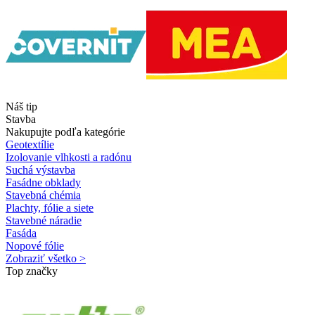
Náš tip
Stavba
Nakupujte podľa kategórie
Geotextílie
Izolovanie vlhkosti a radónu
Suchá výstavba
Fasádne obklady
Stavebná chémia
Plachty, fólie a siete
Stavebné náradie
Fasáda
Nopové fólie
Zobraziť všetko >
Top značky