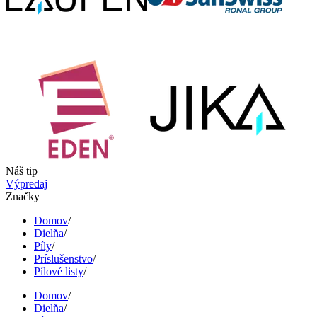
Náš tip
Výpredaj
Značky
Domov
/
Dielňa
/
Píly
/
Príslušenstvo
/
Pílové listy
/
Domov
/
Dielňa
/