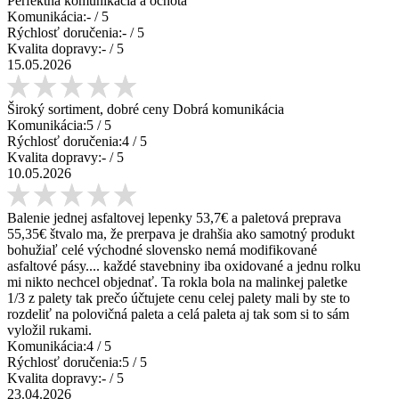
Perfektná komunikácia a ochota
Komunikácia:
-
/ 5
Rýchlosť doručenia:
-
/ 5
Kvalita dopravy:
-
/ 5
15.05.2026
Široký sortiment, dobré ceny Dobrá komunikácia
Komunikácia:
5
/ 5
Rýchlosť doručenia:
4
/ 5
Kvalita dopravy:
-
/ 5
10.05.2026
Balenie jednej asfaltovej lepenky 53,7€ a paletová preprava
55,35€ štvalo ma, že prerpava je drahšia ako samotný produkt
bohužiaľ celé východné slovensko nemá modifikované
asfaltové pásy.... každé stavebniny iba oxidované a jednu rolku
mi nikto nechcel objednať. Ta rokla bola na malinkej paletke
1/3 z palety tak prečo účtujete cenu celej palety mali by ste to
rozdeliť na polovičná paleta a celá paleta aj tak som si to sám
vyložil rukami.
Komunikácia:
4
/ 5
Rýchlosť doručenia:
5
/ 5
Kvalita dopravy:
-
/ 5
23.04.2026