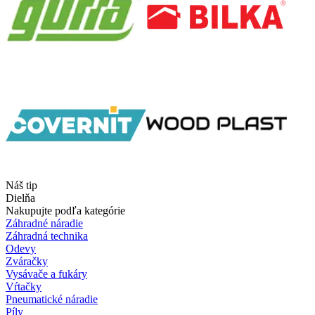
Náš tip
Dielňa
Nakupujte podľa kategórie
Záhradné náradie
Záhradná technika
Odevy
Zváračky
Vysávače a fukáry
Vŕtačky
Pneumatické náradie
Píly