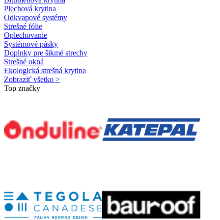
Plechová krytina
Odkvapové systémy
Strešné fólie
Oplechovanie
Systémové pásky
Doplnky pre šikmé strechy
Strešné okná
Ekologická strešná krytina
Zobraziť všetko >
Top značky