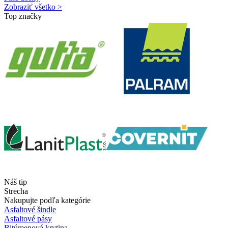
Zobraziť všetko >
Top značky
Náš tip
Strecha
Nakupujte podľa kategórie
Asfaltové šindle
Asfaltové pásy
Bitúmenová krytina