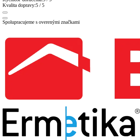
Kvalita dopravy:
5
/ 5
Spolupracujeme s overenými značkami