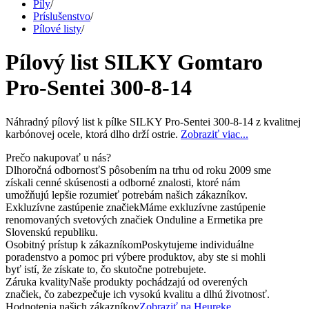
Píly
/
Príslušenstvo
/
Pílové listy
/
Pílový list SILKY Gomtaro
Pro-Sentei 300-8-14
Náhradný pílový list k pílke SILKY Pro-Sentei 300-8-14 z kvalitnej
karbónovej ocele, ktorá dlho drží ostrie.
Zobraziť viac...
Prečo nakupovať u nás?
Dlhoročná odbornosť
S pôsobením na trhu od roku 2009 sme
získali cenné skúsenosti a odborné znalosti, ktoré nám
umožňujú lepšie rozumieť potrebám našich zákazníkov.
Exkluzívne zastúpenie značiek
Máme exkluzívne zastúpenie
renomovaných svetových značiek Onduline a Ermetika pre
Slovenskú republiku.
Osobitný prístup k zákazníkom
Poskytujeme individuálne
poradenstvo a pomoc pri výbere produktov, aby ste si mohli
byť istí, že získate to, čo skutočne potrebujete.
Záruka kvality
Naše produkty pochádzajú od overených
značiek, čo zabezpečuje ich vysokú kvalitu a dlhú životnosť.
Hodnotenia našich zákazníkov
Zobraziť na Heureke