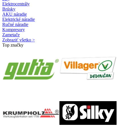
Elektrocentrály
Brúsky
AKU náradie
Elektrické náradie
Ručné náradie
Kompresory
Zametače
Zobraziť všetko >
Top značky