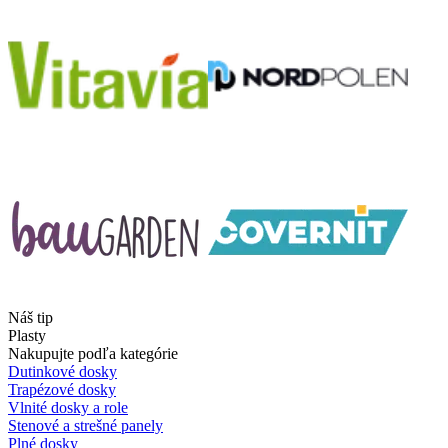
Náš tip
Plasty
Nakupujte podľa kategórie
Dutinkové dosky
Trapézové dosky
Vlnité dosky a role
Stenové a strešné panely
Plné dosky