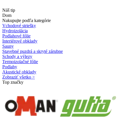
Náš tip
Dom
Nakupujte podľa kategórie
Vchodové striešky
Hydroizolácia
Podlahové fólie
Interiérové obklady
Sauny
Stavebné puzdrá a skryté zárubne
Schody a výlezy
Termoizolačné fólie
Podlahy
Akustické obklady
Zobraziť všetko >
Top značky