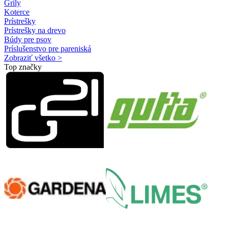
Grily
Koterce
Prístrešky
Prístrešky na drevo
Búdy pre psov
Príslušenstvo pre pareniská
Zobraziť všetko >
Top značky