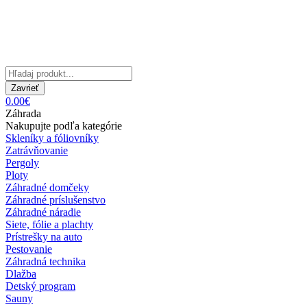
Zavrieť
0.00€
Záhrada
Nakupujte podľa kategórie
Skleníky a fóliovníky
Zatrávňovanie
Pergoly
Ploty
Záhradné domčeky
Záhradné príslušenstvo
Záhradné náradie
Siete, fólie a plachty
Prístrešky na auto
Pestovanie
Záhradná technika
Dlažba
Detský program
Sauny