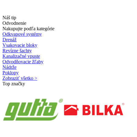
Náš tip
Odvodnenie
Nakupujte podľa kategórie
Odkvapové systémy
Drenáž
Vsakovacie bloky
Revízne šachty
Kanalizačné vpuste
Odvodňovacie žľaby
Nádrže
Poklopy
Zobraziť všetko >
Top značky