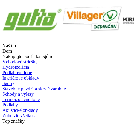
Náš tip
Dom
Nakupujte podľa kategórie
Vchodové striešky
Hydroizolácia
Podlahové fólie
Interiérové obklady
Sauny
Stavebné puzdrá a skryté zárubne
Schody a výlezy
Termoizolačné fólie
Podlahy
Akustické obklady
Zobraziť všetko >
Top značky