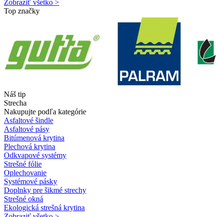
Zobraziť všetko >
Top značky
Náš tip
Strecha
Nakupujte podľa kategórie
Asfaltové šindle
Asfaltové pásy
Bitúmenová krytina
Plechová krytina
Odkvapové systémy
Strešné fólie
Oplechovanie
Systémové pásky
Doplnky pre šikmé strechy
Strešné okná
Ekologická strešná krytina
Zobraziť všetko >