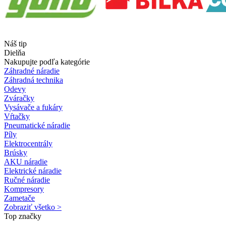
Náš tip
Dielňa
Nakupujte podľa kategórie
Záhradné náradie
Záhradná technika
Odevy
Zváračky
Vysávače a fukáry
Vŕtačky
Pneumatické náradie
Píly
Elektrocentrály
Brúsky
AKU náradie
Elektrické náradie
Ručné náradie
Kompresory
Zametače
Zobraziť všetko >
Top značky