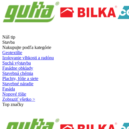
Náš tip
Stavba
Nakupujte podľa kategórie
Geotextílie
Izolovanie vlhkosti a radónu
Suchá výstavba
Fasádne obklady
Stavebná chémia
Plachty, fólie a siete
Stavebné náradie
Fasáda
Nopové fólie
Zobraziť všetko >
Top značky