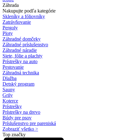
Záhrada
Nakupujte podľa kategórie
Skleníky a fóliovníky
Zatrávňovanie
Pergoly
Ploty
Záhradné domčeky
Záhradné príslušenstvo
Záhradné náradie
Siete, fólie a plachty
Prístrešky na auto
Pestovanie
Záhradná technika
Dlažba
Detský program
Sauny
Grily
Koterce
Prístrešky
Prístrešky na drevo
Búdy pre psov
Príslušenstvo pre pareniská
Zobraziť všetko >
Top značky