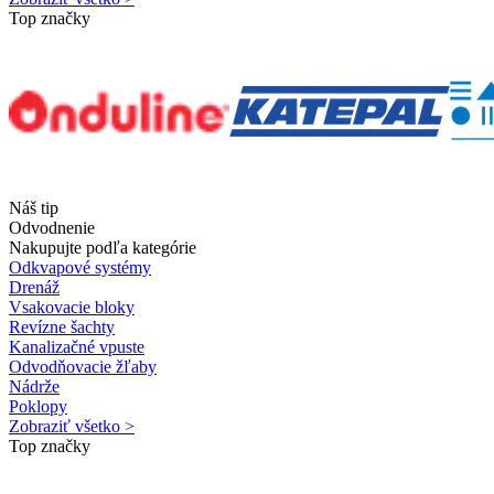
Top značky
Náš tip
Odvodnenie
Nakupujte podľa kategórie
Odkvapové systémy
Drenáž
Vsakovacie bloky
Revízne šachty
Kanalizačné vpuste
Odvodňovacie žľaby
Nádrže
Poklopy
Zobraziť všetko >
Top značky