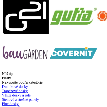
Náš tip
Plasty
Nakupujte podľa kategórie
Dutinkové dosky
Trapézové dosky
Vlnité dosky a role
Stenové a strešné panely
Plné dosky