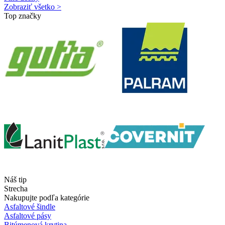
Zobraziť všetko >
Top značky
Náš tip
Strecha
Nakupujte podľa kategórie
Asfaltové šindle
Asfaltové pásy
Bitúmenová krytina