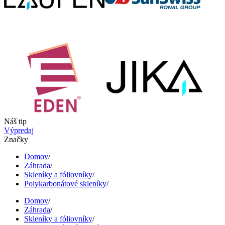
Náš tip
Výpredaj
Značky
Domov
/
Záhrada
/
Skleníky a fóliovníky
/
Polykarbonátové skleníky
/
Domov
/
Záhrada
/
Skleníky a fóliovníky
/