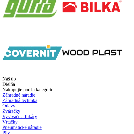
Náš tip
Dielňa
Nakupujte podľa kategórie
Záhradné náradie
Záhradná technika
Odevy
Zváračky
Vysávače a fukáry
Vŕtačky
Pneumatické náradie
Píly