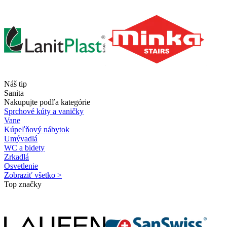
Náš tip
Sanita
Nakupujte podľa kategórie
Sprchové kúty a vaničky
Vane
Kúpeľňový nábytok
Umývadlá
WC a bidety
Zrkadlá
Osvetlenie
Zobraziť všetko >
Top značky