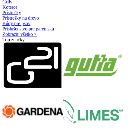
Grily
Koterce
Prístrešky
Prístrešky na drevo
Búdy pre psov
Príslušenstvo pre pareniská
Zobraziť všetko >
Top značky