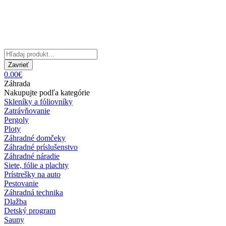
Zavrieť
0.00€
Záhrada
Nakupujte podľa kategórie
Skleníky a fóliovníky
Zatrávňovanie
Pergoly
Ploty
Záhradné domčeky
Záhradné príslušenstvo
Záhradné náradie
Siete, fólie a plachty
Prístrešky na auto
Pestovanie
Záhradná technika
Dlažba
Detský program
Sauny