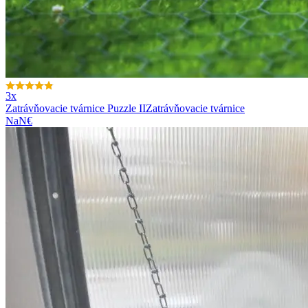
3x
Zatrávňovacie tvárnice Puzzle II
Zatrávňovacie tvárnice
NaN€