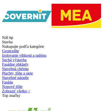
Náš tip
Stavba
Nakupujte podľa kategórie
Geotextílie
Izolovanie vlhkosti a radónu
Suchá výstavba
Fasádne obklady
Stavebná chémia
Plachty, fólie a siete
Stavebné náradie
Fasáda
Nopové fólie
Zobraziť všetko >
Top značky