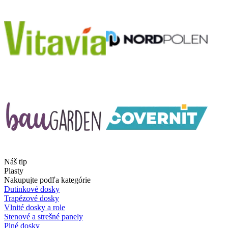
Náš tip
Plasty
Nakupujte podľa kategórie
Dutinkové dosky
Trapézové dosky
Vlnité dosky a role
Stenové a strešné panely
Plné dosky