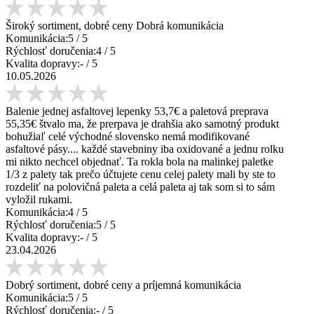
Široký sortiment, dobré ceny Dobrá komunikácia
Komunikácia:
5
/ 5
Rýchlosť doručenia:
4
/ 5
Kvalita dopravy:
-
/ 5
10.05.2026
Balenie jednej asfaltovej lepenky 53,7€ a paletová preprava
55,35€ štvalo ma, že prerpava je drahšia ako samotný produkt
bohužiaľ celé východné slovensko nemá modifikované
asfaltové pásy.... každé stavebniny iba oxidované a jednu rolku
mi nikto nechcel objednať. Ta rokla bola na malinkej paletke
1/3 z palety tak prečo účtujete cenu celej palety mali by ste to
rozdeliť na polovičná paleta a celá paleta aj tak som si to sám
vyložil rukami.
Komunikácia:
4
/ 5
Rýchlosť doručenia:
5
/ 5
Kvalita dopravy:
-
/ 5
23.04.2026
Dobrý sortiment, dobré ceny a príjemná komunikácia
Komunikácia:
5
/ 5
Rýchlosť doručenia:
-
/ 5