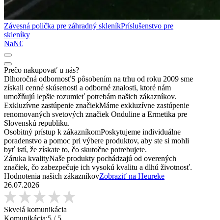
Závesná polička pre záhradný skleník
Príslušenstvo pre
skleníky
NaN€
Prečo nakupovať u nás?
Dlhoročná odbornosť
S pôsobením na trhu od roku 2009 sme
získali cenné skúsenosti a odborné znalosti, ktoré nám
umožňujú lepšie rozumieť potrebám našich zákazníkov.
Exkluzívne zastúpenie značiek
Máme exkluzívne zastúpenie
renomovaných svetových značiek Onduline a Ermetika pre
Slovenskú republiku.
Osobitný prístup k zákazníkom
Poskytujeme individuálne
poradenstvo a pomoc pri výbere produktov, aby ste si mohli
byť istí, že získate to, čo skutočne potrebujete.
Záruka kvality
Naše produkty pochádzajú od overených
značiek, čo zabezpečuje ich vysokú kvalitu a dlhú životnosť.
Hodnotenia našich zákazníkov
Zobraziť na Heureke
26.07.2026
Skvelá komunikácia
Komunikácia:
5
/ 5