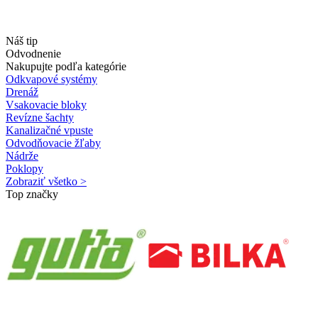
Náš tip
Odvodnenie
Nakupujte podľa kategórie
Odkvapové systémy
Drenáž
Vsakovacie bloky
Revízne šachty
Kanalizačné vpuste
Odvodňovacie žľaby
Nádrže
Poklopy
Zobraziť všetko >
Top značky