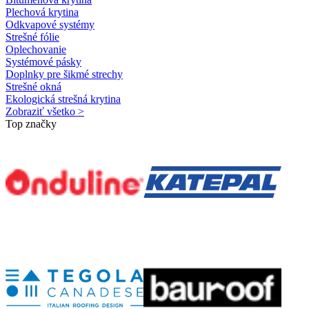
Plechová krytina
Odkvapové systémy
Strešné fólie
Oplechovanie
Systémové pásky
Doplnky pre šikmé strechy
Strešné okná
Ekologická strešná krytina
Zobraziť všetko >
Top značky