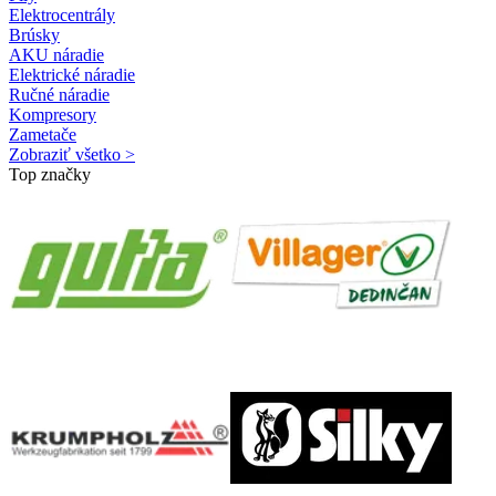
Elektrocentrály
Brúsky
AKU náradie
Elektrické náradie
Ručné náradie
Kompresory
Zametače
Zobraziť všetko >
Top značky