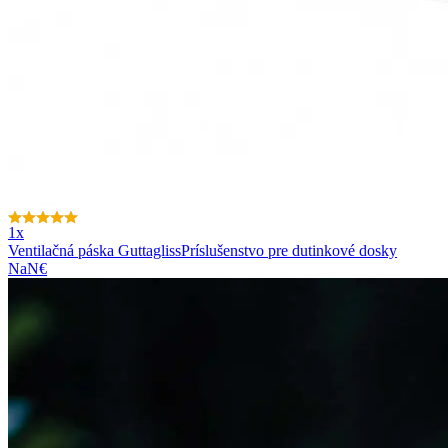
1x
Ventilačná páska Guttagliss
Príslušenstvo pre dutinkové dosky
NaN€