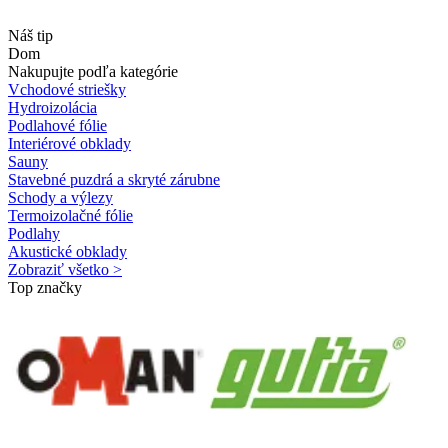
Náš tip
Dom
Nakupujte podľa kategórie
Vchodové striešky
Hydroizolácia
Podlahové fólie
Interiérové obklady
Sauny
Stavebné puzdrá a skryté zárubne
Schody a výlezy
Termoizolačné fólie
Podlahy
Akustické obklady
Zobraziť všetko >
Top značky