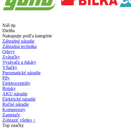
Náš tip
Dielňa
Nakupujte podľa kategórie
Záhradné náradie
Záhradná technika
Odevy
Zváračky
Vysávače a fukáry
Vŕtačky
Pneumatické náradie
Píly
Elektrocentrály
Brúsky
AKU náradie
Elektrické náradie
Ručné náradie
Kompresory
Zametače
Zobraziť všetko >
Top značky