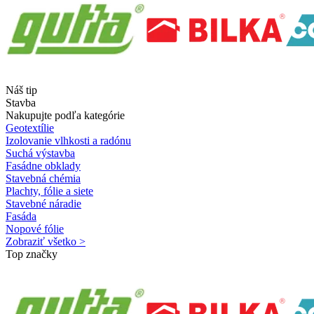
Náš tip
Stavba
Nakupujte podľa kategórie
Geotextílie
Izolovanie vlhkosti a radónu
Suchá výstavba
Fasádne obklady
Stavebná chémia
Plachty, fólie a siete
Stavebné náradie
Fasáda
Nopové fólie
Zobraziť všetko >
Top značky