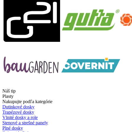
Náš tip
Plasty
Nakupujte podľa kategórie
Dutinkové dosky
Trapézové dosky
Vlnité dosky a role
Stenové a strešné panely
Plné dosky