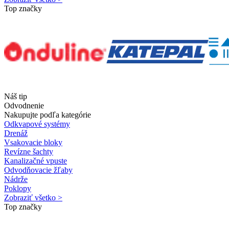
Top značky
Náš tip
Odvodnenie
Nakupujte podľa kategórie
Odkvapové systémy
Drenáž
Vsakovacie bloky
Revízne šachty
Kanalizačné vpuste
Odvodňovacie žľaby
Nádrže
Poklopy
Zobraziť všetko >
Top značky