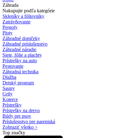
Záhrada
Nakupujte podľa kategórie
Skleníky a fóliovníky
Zatrávňovanie
Pergoly
Ploty
Záhradné domčeky
Záhradné príslušenstvo
Záhradné náradie
Siete, fólie a plachty
Prístrešky na auto
Pestovanie
Záhradná technika
Dlažba
Detský program
Sauny
Grily
Koterce
Prístrešky
Prístrešky na drevo
Búdy pre psov
Príslušenstvo pre pareniská
Zobraziť všetko >
Top značky