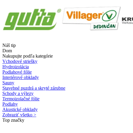
Náš tip
Dom
Nakupujte podľa kategórie
Vchodové striešky
Hydroizolácia
Podlahové fólie
Interiérové obklady
Sauny
Stavebné puzdrá a skryté zárubne
Schody a výlezy
Termoizolačné fólie
Podlahy
Akustické obklady
Zobraziť všetko >
Top značky