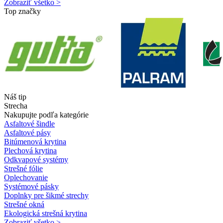
Zobraziť všetko >
Top značky
Náš tip
Strecha
Nakupujte podľa kategórie
Asfaltové šindle
Asfaltové pásy
Bitúmenová krytina
Plechová krytina
Odkvapové systémy
Strešné fólie
Oplechovanie
Systémové pásky
Doplnky pre šikmé strechy
Strešné okná
Ekologická strešná krytina
Zobraziť všetko >