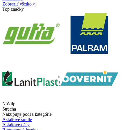
Zobraziť všetko >
Top značky
Náš tip
Strecha
Nakupujte podľa kategórie
Asfaltové šindle
Asfaltové pásy
Bitúmenová krytina