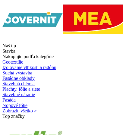
Náš tip
Stavba
Nakupujte podľa kategórie
Geotextílie
Izolovanie vlhkosti a radónu
Suchá výstavba
Fasádne obklady
Stavebná chémia
Plachty, fólie a siete
Stavebné náradie
Fasáda
Nopové fólie
Zobraziť všetko >
Top značky