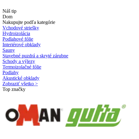
Náš tip
Dom
Nakupujte podľa kategórie
Vchodové striešky
Hydroizolácia
Podlahové fólie
Interiérové obklady
Sauny
Stavebné puzdrá a skryté zárubne
Schody a výlezy
Termoizolačné fólie
Podlahy
Akustické obklady
Zobraziť všetko >
Top značky