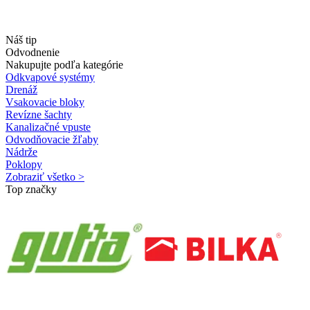
Náš tip
Odvodnenie
Nakupujte podľa kategórie
Odkvapové systémy
Drenáž
Vsakovacie bloky
Revízne šachty
Kanalizačné vpuste
Odvodňovacie žľaby
Nádrže
Poklopy
Zobraziť všetko >
Top značky