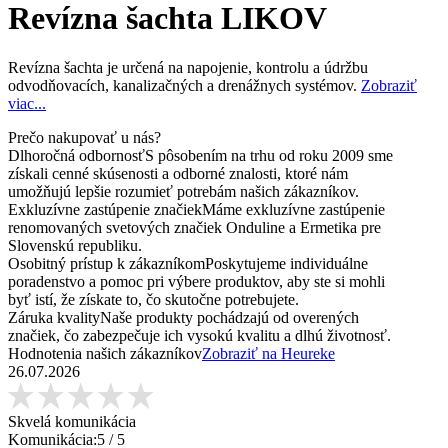
Revízna šachta LIKOV
Revízna šachta je určená na napojenie, kontrolu a údržbu
odvodňovacích, kanalizačných a drenážnych systémov.
Zobraziť
viac...
Prečo nakupovať u nás?
Dlhoročná odbornosť
S pôsobením na trhu od roku 2009 sme
získali cenné skúsenosti a odborné znalosti, ktoré nám
umožňujú lepšie rozumieť potrebám našich zákazníkov.
Exkluzívne zastúpenie značiek
Máme exkluzívne zastúpenie
renomovaných svetových značiek Onduline a Ermetika pre
Slovenskú republiku.
Osobitný prístup k zákazníkom
Poskytujeme individuálne
poradenstvo a pomoc pri výbere produktov, aby ste si mohli
byť istí, že získate to, čo skutočne potrebujete.
Záruka kvality
Naše produkty pochádzajú od overených
značiek, čo zabezpečuje ich vysokú kvalitu a dlhú životnosť.
Hodnotenia našich zákazníkov
Zobraziť na Heureke
26.07.2026
Skvelá komunikácia
Komunikácia:
5
/ 5