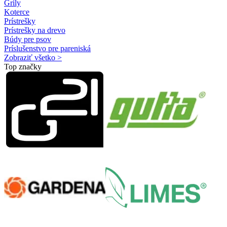
Grily
Koterce
Prístrešky
Prístrešky na drevo
Búdy pre psov
Príslušenstvo pre pareniská
Zobraziť všetko >
Top značky