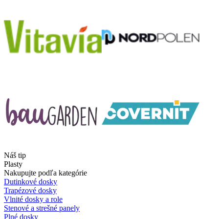
Náš tip
Plasty
Nakupujte podľa kategórie
Dutinkové dosky
Trapézové dosky
Vlnité dosky a role
Stenové a strešné panely
Plné dosky