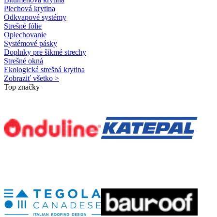
Plechová krytina
Odkvapové systémy
Strešné fólie
Oplechovanie
Systémové pásky
Doplnky pre šikmé strechy
Strešné okná
Ekologická strešná krytina
Zobraziť všetko >
Top značky