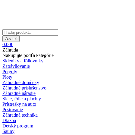
Zavrieť
0.00€
Záhrada
Nakupujte podľa kategórie
Skleníky a fóliovníky
Zatrávňovanie
Pergoly
Ploty
Záhradné domčeky
Záhradné príslušenstvo
Záhradné náradie
Siete, fólie a plachty
Prístrešky na auto
Pestovanie
Záhradná technika
Dlažba
Detský program
Sauny