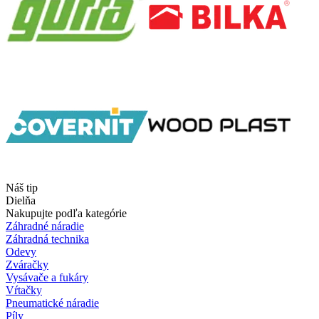
Náš tip
Dielňa
Nakupujte podľa kategórie
Záhradné náradie
Záhradná technika
Odevy
Zváračky
Vysávače a fukáry
Vŕtačky
Pneumatické náradie
Píly