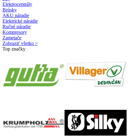
Elektrocentrály
Brúsky
AKU náradie
Elektrické náradie
Ručné náradie
Kompresory
Zametače
Zobraziť všetko >
Top značky