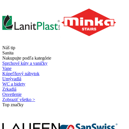
Náš tip
Sanita
Nakupujte podľa kategórie
Sprchové kúty a vaničky
Vane
Kúpeľňový nábytok
Umývadlá
WC a bidety
Zrkadlá
Osvetlenie
Zobraziť všetko >
Top značky