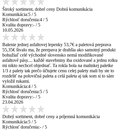
Široký sortiment, dobré ceny Dobrá komunikácia
Komunikácia:
5
/ 5
Rýchlosť doručenia:
4
/ 5
Kvalita dopravy:
-
/ 5
10.05.2026
Balenie jednej asfaltovej lepenky 53,7€ a paletová preprava
55,35€ štvalo ma, že prerpava je drahšia ako samotný produkt
bohužiaľ celé východné slovensko nemá modifikované
asfaltové pásy.... každé stavebniny iba oxidované a jednu rolku
mi nikto nechcel objednať. Ta rokla bola na malinkej paletke
1/3 z palety tak prečo účtujete cenu celej palety mali by ste to
rozdeliť na polovičná paleta a celá paleta aj tak som si to sám
vyložil rukami.
Komunikácia:
4
/ 5
Rýchlosť doručenia:
5
/ 5
Kvalita dopravy:
-
/ 5
23.04.2026
Dobrý sortiment, dobré ceny a príjemná komunikácia
Komunikácia:
5
/ 5
Rýchlosť doručenia:
-
/ 5