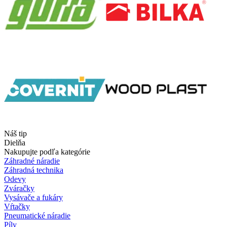
Náš tip
Dielňa
Nakupujte podľa kategórie
Záhradné náradie
Záhradná technika
Odevy
Zváračky
Vysávače a fukáry
Vŕtačky
Pneumatické náradie
Píly