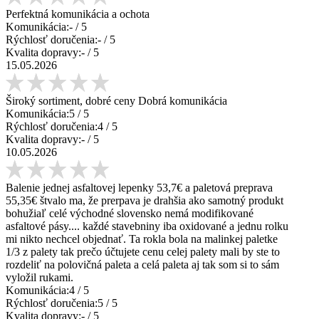
Perfektná komunikácia a ochota
Komunikácia:
-
/ 5
Rýchlosť doručenia:
-
/ 5
Kvalita dopravy:
-
/ 5
15.05.2026
Široký sortiment, dobré ceny Dobrá komunikácia
Komunikácia:
5
/ 5
Rýchlosť doručenia:
4
/ 5
Kvalita dopravy:
-
/ 5
10.05.2026
Balenie jednej asfaltovej lepenky 53,7€ a paletová preprava
55,35€ štvalo ma, že prerpava je drahšia ako samotný produkt
bohužiaľ celé východné slovensko nemá modifikované
asfaltové pásy.... každé stavebniny iba oxidované a jednu rolku
mi nikto nechcel objednať. Ta rokla bola na malinkej paletke
1/3 z palety tak prečo účtujete cenu celej palety mali by ste to
rozdeliť na polovičná paleta a celá paleta aj tak som si to sám
vyložil rukami.
Komunikácia:
4
/ 5
Rýchlosť doručenia:
5
/ 5
Kvalita dopravy:
-
/ 5