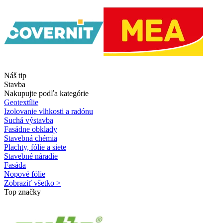
Náš tip
Stavba
Nakupujte podľa kategórie
Geotextílie
Izolovanie vlhkosti a radónu
Suchá výstavba
Fasádne obklady
Stavebná chémia
Plachty, fólie a siete
Stavebné náradie
Fasáda
Nopové fólie
Zobraziť všetko >
Top značky