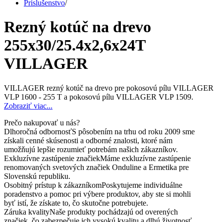
Príslušenstvo
/
Rezný kotúč na drevo
255x30/25.4x2,6x24T
VILLAGER
VILLAGER rezný kotúč na drevo pre pokosovú pílu VILLAGER
VLP 1600 - 255 T a pokosovú pílu VILLAGER VLP 1509.
Zobraziť viac...
Prečo nakupovať u nás?
Dlhoročná odbornosť
S pôsobením na trhu od roku 2009 sme
získali cenné skúsenosti a odborné znalosti, ktoré nám
umožňujú lepšie rozumieť potrebám našich zákazníkov.
Exkluzívne zastúpenie značiek
Máme exkluzívne zastúpenie
renomovaných svetových značiek Onduline a Ermetika pre
Slovenskú republiku.
Osobitný prístup k zákazníkom
Poskytujeme individuálne
poradenstvo a pomoc pri výbere produktov, aby ste si mohli
byť istí, že získate to, čo skutočne potrebujete.
Záruka kvality
Naše produkty pochádzajú od overených
značiek, čo zabezpečuje ich vysokú kvalitu a dlhú životnosť.