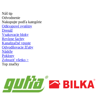
Náš tip
Odvodnenie
Nakupujte podľa kategórie
Odkvapové systémy
Drenáž
Vsakovacie bloky
Revízne šachty
Kanalizačné vpuste
Odvodňovacie žľaby
Nádrže
Poklopy
Zobraziť všetko >
Top značky