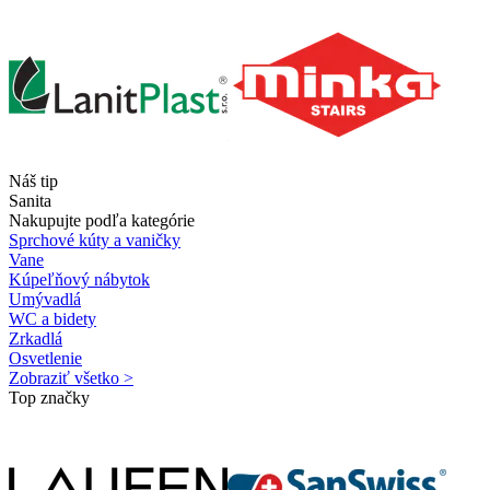
Náš tip
Sanita
Nakupujte podľa kategórie
Sprchové kúty a vaničky
Vane
Kúpeľňový nábytok
Umývadlá
WC a bidety
Zrkadlá
Osvetlenie
Zobraziť všetko >
Top značky