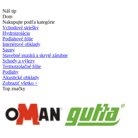
Náš tip
Dom
Nakupujte podľa kategórie
Vchodové striešky
Hydroizolácia
Podlahové fólie
Interiérové obklady
Sauny
Stavebné puzdrá a skryté zárubne
Schody a výlezy
Termoizolačné fólie
Podlahy
Akustické obklady
Zobraziť všetko >
Top značky