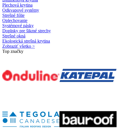
Plechová krytina
Odkvapové systémy
Strešné fólie
Oplechovanie
Systémové pásky
Doplnky pre šikmé strechy
Strešné okná
Ekologická strešná krytina
Zobraziť všetko >
Top značky