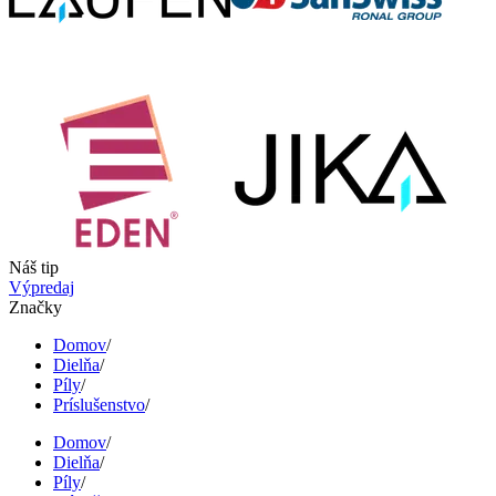
Náš tip
Výpredaj
Značky
Domov
/
Dielňa
/
Píly
/
Príslušenstvo
/
Domov
/
Dielňa
/
Píly
/