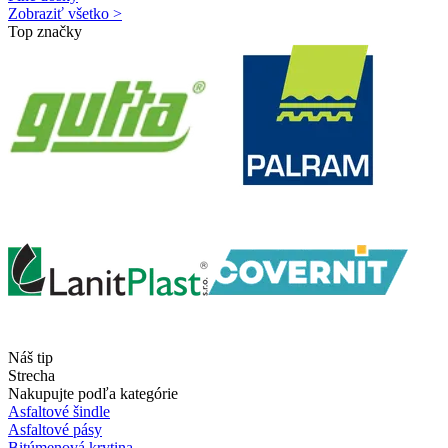
Zobraziť všetko >
Top značky
Náš tip
Strecha
Nakupujte podľa kategórie
Asfaltové šindle
Asfaltové pásy
Bitúmenová krytina