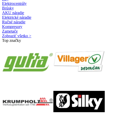
Elektrocentrály
Brúsky
AKU náradie
Elektrické náradie
Ručné náradie
Kompresory
Zametače
Zobraziť všetko >
Top značky