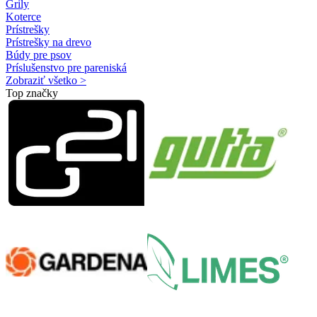
Grily
Koterce
Prístrešky
Prístrešky na drevo
Búdy pre psov
Príslušenstvo pre pareniská
Zobraziť všetko >
Top značky