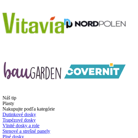
Náš tip
Plasty
Nakupujte podľa kategórie
Dutinkové dosky
Trapézové dosky
Vlnité dosky a role
Stenové a strešné panely
Plné dosky