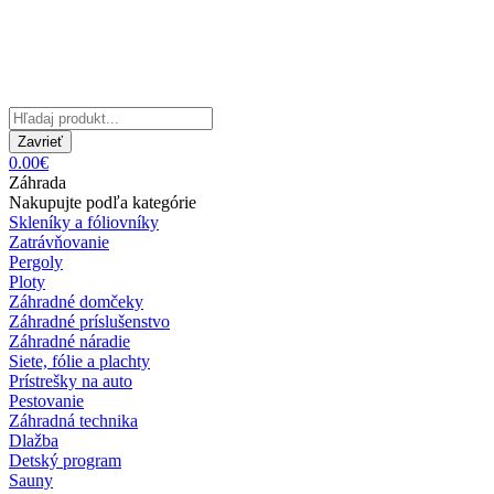
Zavrieť
0.00€
Záhrada
Nakupujte podľa kategórie
Skleníky a fóliovníky
Zatrávňovanie
Pergoly
Ploty
Záhradné domčeky
Záhradné príslušenstvo
Záhradné náradie
Siete, fólie a plachty
Prístrešky na auto
Pestovanie
Záhradná technika
Dlažba
Detský program
Sauny