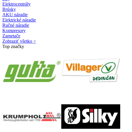
Elektrocentrály
Brúsky
AKU náradie
Elektrické náradie
Ručné náradie
Kompresory
Zametače
Zobraziť všetko >
Top značky