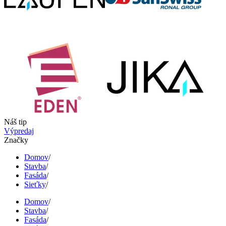
Náš tip
Výpredaj
Značky
Domov
/
Stavba
/
Fasáda
/
Sieťky
/
Domov
/
Stavba
/
Fasáda
/