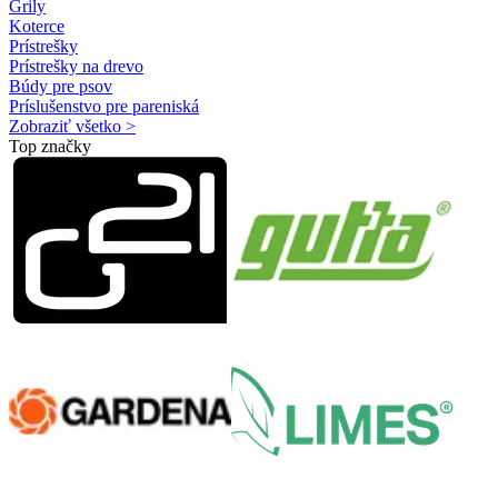
Grily
Koterce
Prístrešky
Prístrešky na drevo
Búdy pre psov
Príslušenstvo pre pareniská
Zobraziť všetko >
Top značky