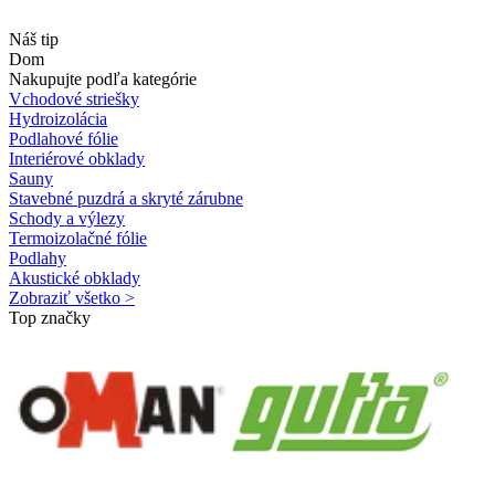
Náš tip
Dom
Nakupujte podľa kategórie
Vchodové striešky
Hydroizolácia
Podlahové fólie
Interiérové obklady
Sauny
Stavebné puzdrá a skryté zárubne
Schody a výlezy
Termoizolačné fólie
Podlahy
Akustické obklady
Zobraziť všetko >
Top značky