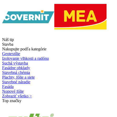
Náš tip
Stavba
Nakupujte podľa kategórie
Geotextílie
Izolovanie vlhkosti a radónu
Suchá výstavba
Fasádne obklady
Stavebná chémia
Plachty, fólie a siete
Stavebné náradie
Fasáda
Nopové fólie
Zobraziť všetko >
Top značky