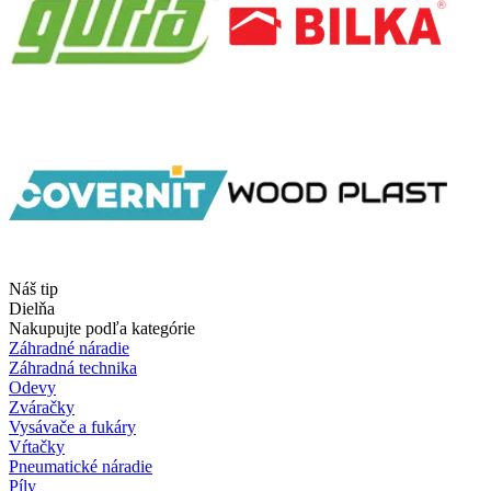
Náš tip
Dielňa
Nakupujte podľa kategórie
Záhradné náradie
Záhradná technika
Odevy
Zváračky
Vysávače a fukáry
Vŕtačky
Pneumatické náradie
Píly