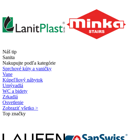
Náš tip
Sanita
Nakupujte podľa kategórie
Sprchové kúty a vaničky
Vane
Kúpeľňový nábytok
Umývadlá
WC a bidety
Zrkadlá
Osvetlenie
Zobraziť všetko >
Top značky