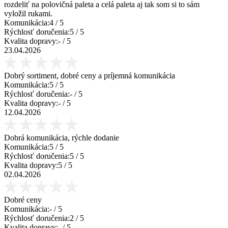
rozdeliť na polovičná paleta a celá paleta aj tak som si to sám
vyložil rukami.
Komunikácia:
4
/ 5
Rýchlosť doručenia:
5
/ 5
Kvalita dopravy:
-
/ 5
23.04.2026
Dobrý sortiment, dobré ceny a príjemná komunikácia
Komunikácia:
5
/ 5
Rýchlosť doručenia:
-
/ 5
Kvalita dopravy:
-
/ 5
12.04.2026
Dobrá komunikácia, rýchle dodanie
Komunikácia:
5
/ 5
Rýchlosť doručenia:
5
/ 5
Kvalita dopravy:
5
/ 5
02.04.2026
Dobré ceny
Komunikácia:
-
/ 5
Rýchlosť doručenia:
2
/ 5
Kvalita dopravy:
-
/ 5