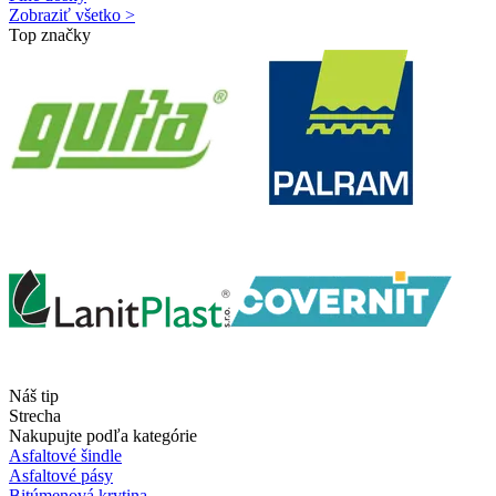
Zobraziť všetko >
Top značky
Náš tip
Strecha
Nakupujte podľa kategórie
Asfaltové šindle
Asfaltové pásy
Bitúmenová krytina