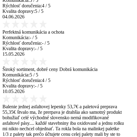
Komunikácia:
5
/ 5
Rýchlosť doručenia:
4
/ 5
Kvalita dopravy:
5
/ 5
04.06.2026
Perfektná komunikácia a ochota
Komunikácia:
-
/ 5
Rýchlosť doručenia:
-
/ 5
Kvalita dopravy:
-
/ 5
15.05.2026
Široký sortiment, dobré ceny Dobrá komunikácia
Komunikácia:
5
/ 5
Rýchlosť doručenia:
4
/ 5
Kvalita dopravy:
-
/ 5
10.05.2026
Balenie jednej asfaltovej lepenky 53,7€ a paletová preprava
55,35€ štvalo ma, že prerpava je drahšia ako samotný produkt
bohužiaľ celé východné slovensko nemá modifikované
asfaltové pásy.... každé stavebniny iba oxidované a jednu rolku
mi nikto nechcel objednať. Ta rokla bola na malinkej paletke
1/3 z palety tak prečo účtujete cenu celej palety mali by ste to