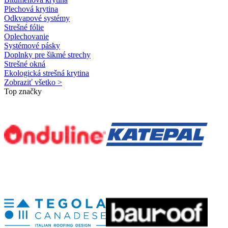
Plechová krytina
Odkvapové systémy
Strešné fólie
Oplechovanie
Systémové pásky
Doplnky pre šikmé strechy
Strešné okná
Ekologická strešná krytina
Zobraziť všetko >
Top značky