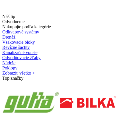
Náš tip
Odvodnenie
Nakupujte podľa kategórie
Odkvapové systémy
Drenáž
Vsakovacie bloky
Revízne šachty
Kanalizačné vpuste
Odvodňovacie žľaby
Nádrže
Poklopy
Zobraziť všetko >
Top značky