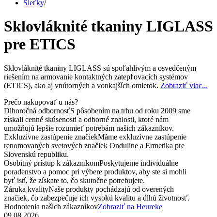
Sieťky
/
Sklovláknité tkaniny LIGLASS
pre ETICS
Sklovláknité tkaniny LIGLASS sú spoľahlivým a osvedčeným
riešením na armovanie kontaktných zatepľovacích systémov
(ETICS), ako aj vnútorných a vonkajších omietok.
Zobraziť viac...
Prečo nakupovať u nás?
Dlhoročná odbornosť
S pôsobením na trhu od roku 2009 sme
získali cenné skúsenosti a odborné znalosti, ktoré nám
umožňujú lepšie rozumieť potrebám našich zákazníkov.
Exkluzívne zastúpenie značiek
Máme exkluzívne zastúpenie
renomovaných svetových značiek Onduline a Ermetika pre
Slovenskú republiku.
Osobitný prístup k zákazníkom
Poskytujeme individuálne
poradenstvo a pomoc pri výbere produktov, aby ste si mohli
byť istí, že získate to, čo skutočne potrebujete.
Záruka kvality
Naše produkty pochádzajú od overených
značiek, čo zabezpečuje ich vysokú kvalitu a dlhú životnosť.
Hodnotenia našich zákazníkov
Zobraziť na Heureke
09.08.2026