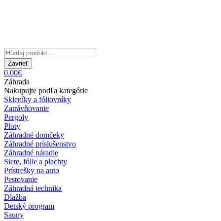
Zavrieť
0.00€
Záhrada
Nakupujte podľa kategórie
Skleníky a fóliovníky
Zatrávňovanie
Pergoly
Ploty
Záhradné domčeky
Záhradné príslušenstvo
Záhradné náradie
Siete, fólie a plachty
Prístrešky na auto
Pestovanie
Záhradná technika
Dlažba
Detský program
Sauny