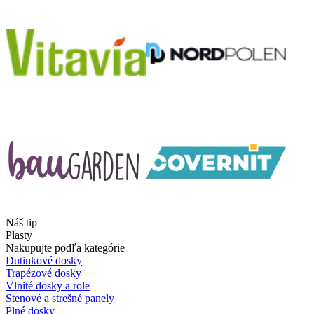
Náš tip
Plasty
Nakupujte podľa kategórie
Dutinkové dosky
Trapézové dosky
Vlnité dosky a role
Stenové a strešné panely
Plné dosky