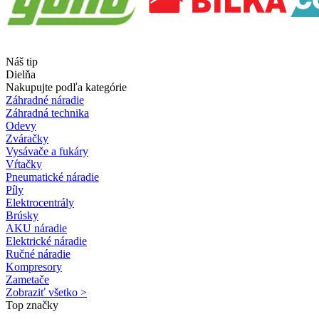
Náš tip
Dielňa
Nakupujte podľa kategórie
Záhradné náradie
Záhradná technika
Odevy
Zváračky
Vysávače a fukáry
Vŕtačky
Pneumatické náradie
Píly
Elektrocentrály
Brúsky
AKU náradie
Elektrické náradie
Ručné náradie
Kompresory
Zametače
Zobraziť všetko >
Top značky