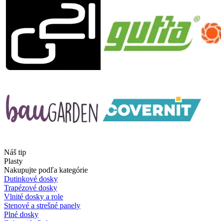
Náš tip
Plasty
Nakupujte podľa kategórie
Dutinkové dosky
Trapézové dosky
Vlnité dosky a role
Stenové a strešné panely
Plné dosky