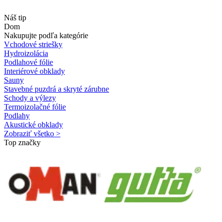
Náš tip
Dom
Nakupujte podľa kategórie
Vchodové striešky
Hydroizolácia
Podlahové fólie
Interiérové obklady
Sauny
Stavebné puzdrá a skryté zárubne
Schody a výlezy
Termoizolačné fólie
Podlahy
Akustické obklady
Zobraziť všetko >
Top značky