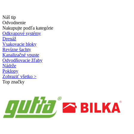
Náš tip
Odvodnenie
Nakupujte podľa kategórie
Odkvapové systémy
Drenáž
Vsakovacie bloky
Revízne šachty
Kanalizačné vpuste
Odvodňovacie žľaby
Nádrže
Poklopy
Zobraziť všetko >
Top značky