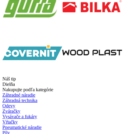
Náš tip
Dielňa
Nakupujte podľa kategórie
Záhradné náradie
Záhradná technika
Odevy
Zváračky
Vysávače a fukáry
Vŕtačky
Pneumatické náradie
Píly