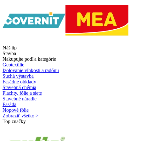
Náš tip
Stavba
Nakupujte podľa kategórie
Geotextílie
Izolovanie vlhkosti a radónu
Suchá výstavba
Fasádne obklady
Stavebná chémia
Plachty, fólie a siete
Stavebné náradie
Fasáda
Nopové fólie
Zobraziť všetko >
Top značky