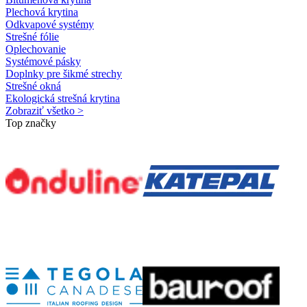
Plechová krytina
Odkvapové systémy
Strešné fólie
Oplechovanie
Systémové pásky
Doplnky pre šikmé strechy
Strešné okná
Ekologická strešná krytina
Zobraziť všetko >
Top značky