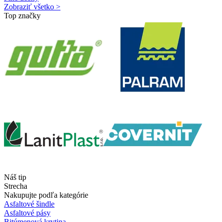
Zobraziť všetko >
Top značky
Náš tip
Strecha
Nakupujte podľa kategórie
Asfaltové šindle
Asfaltové pásy
Bitúmenová krytina