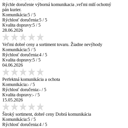
Rýchle doručenie výborná komunikacia ,veľmi milí ochotný
pán kurier.
Komunikácia:
5
/ 5
Rýchlosť doručenia:
5
/ 5
Kvalita dopravy:
5
/ 5
28.06.2026
Veľmi dobré ceny a sortiment tovaru. Žiadne nevýhody
Komunikácia:
5
/ 5
Rýchlosť doručenia:
4
/ 5
Kvalita dopravy:
5
/ 5
04.06.2026
Perfektná komunikácia a ochota
Komunikácia:
-
/ 5
Rýchlosť doručenia:
-
/ 5
Kvalita dopravy:
-
/ 5
15.05.2026
Široký sortiment, dobré ceny Dobrá komunikácia
Komunikácia:
5
/ 5
Rýchlosť doručenia:
4
/ 5