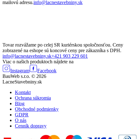
mailovú adresu.
info@lacnestavebniny.sk
Tovar rozvážame po celej SR kuriérskou spoločnosťou. Ceny
zobrazené na eshope sú koncové ceny pre zákazníka s DPH.
info@lacnestavebniny.sk
+421 903 229 601
Viac o našich produktoch nájdete na
Instagram
Facebook
BauWeb s.r.o. © 2026
LacneStavebniny.sk
Kontakt
Ochrana súkromia
Blog
Obchodné podmienky
GDPR
O nás
Cenník dopravy