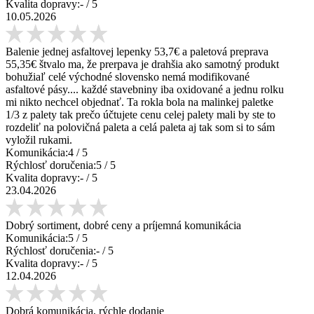
Kvalita dopravy:
-
/ 5
10.05.2026
Balenie jednej asfaltovej lepenky 53,7€ a paletová preprava
55,35€ štvalo ma, že prerpava je drahšia ako samotný produkt
bohužiaľ celé východné slovensko nemá modifikované
asfaltové pásy.... každé stavebniny iba oxidované a jednu rolku
mi nikto nechcel objednať. Ta rokla bola na malinkej paletke
1/3 z palety tak prečo účtujete cenu celej palety mali by ste to
rozdeliť na polovičná paleta a celá paleta aj tak som si to sám
vyložil rukami.
Komunikácia:
4
/ 5
Rýchlosť doručenia:
5
/ 5
Kvalita dopravy:
-
/ 5
23.04.2026
Dobrý sortiment, dobré ceny a príjemná komunikácia
Komunikácia:
5
/ 5
Rýchlosť doručenia:
-
/ 5
Kvalita dopravy:
-
/ 5
12.04.2026
Dobrá komunikácia, rýchle dodanie