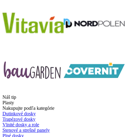
Náš tip
Plasty
Nakupujte podľa kategórie
Dutinkové dosky
Trapézové dosky
Vlnité dosky a role
Stenové a strešné panely
Plné dosky