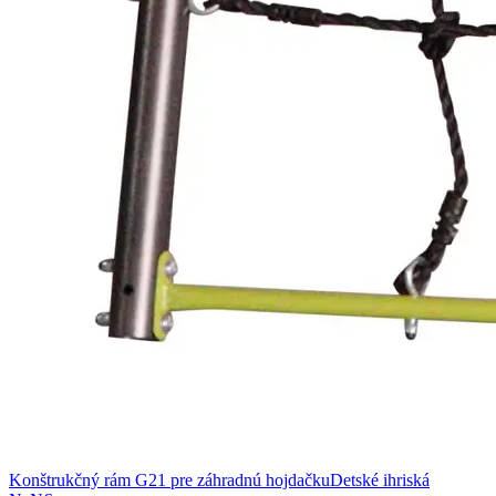
Konštrukčný rám G21 pre záhradnú hojdačku
Detské ihriská