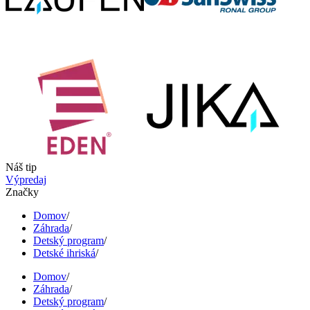
Náš tip
Výpredaj
Značky
Domov
/
Záhrada
/
Detský program
/
Detské ihriská
/
Domov
/
Záhrada
/
Detský program
/