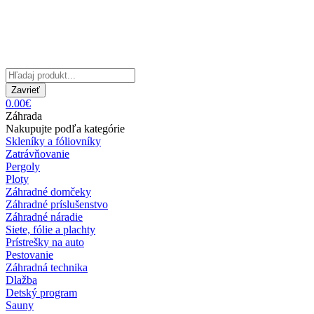
Zavrieť
0.00€
Záhrada
Nakupujte podľa kategórie
Skleníky a fóliovníky
Zatrávňovanie
Pergoly
Ploty
Záhradné domčeky
Záhradné príslušenstvo
Záhradné náradie
Siete, fólie a plachty
Prístrešky na auto
Pestovanie
Záhradná technika
Dlažba
Detský program
Sauny