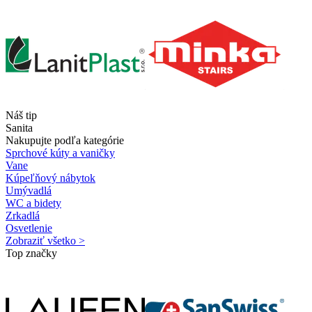
Náš tip
Sanita
Nakupujte podľa kategórie
Sprchové kúty a vaničky
Vane
Kúpeľňový nábytok
Umývadlá
WC a bidety
Zrkadlá
Osvetlenie
Zobraziť všetko >
Top značky