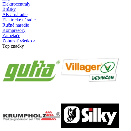
Elektrocentrály
Brúsky
AKU náradie
Elektrické náradie
Ručné náradie
Kompresory
Zametače
Zobraziť všetko >
Top značky