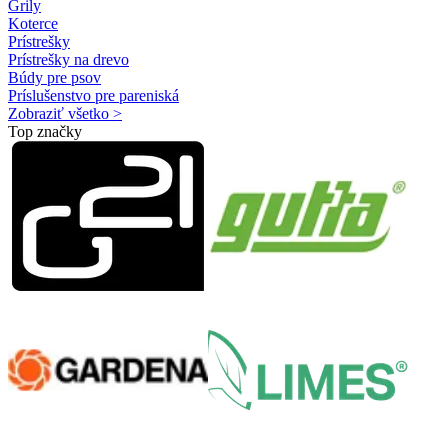
Grily
Koterce
Prístrešky
Prístrešky na drevo
Búdy pre psov
Príslušenstvo pre pareniská
Zobraziť všetko >
Top značky