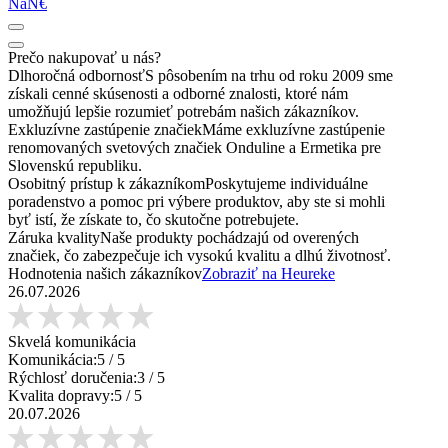
NaN€
Prečo nakupovať u nás?
Dlhoročná odbornosť
S pôsobením na trhu od roku 2009 sme
získali cenné skúsenosti a odborné znalosti, ktoré nám
umožňujú lepšie rozumieť potrebám našich zákazníkov.
Exkluzívne zastúpenie značiek
Máme exkluzívne zastúpenie
renomovaných svetových značiek Onduline a Ermetika pre
Slovenskú republiku.
Osobitný prístup k zákazníkom
Poskytujeme individuálne
poradenstvo a pomoc pri výbere produktov, aby ste si mohli
byť istí, že získate to, čo skutočne potrebujete.
Záruka kvality
Naše produkty pochádzajú od overených
značiek, čo zabezpečuje ich vysokú kvalitu a dlhú životnosť.
Hodnotenia našich zákazníkov
Zobraziť na Heureke
26.07.2026
Skvelá komunikácia
Komunikácia:
5
/ 5
Rýchlosť doručenia:
3
/ 5
Kvalita dopravy:
5
/ 5
20.07.2026