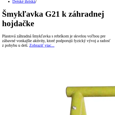
Detské ihriská
/
Šmykľavka G21 k záhradnej
hojdačke
Plastová záhradná šmykľavka s rebríkom je skvelou voľbou pre
zábavné vonkajšie aktivity, ktoré podporujú fyzický vývoj a radosť
z pohybu u detí.
Zobraziť viac...