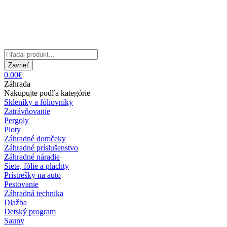
Zavrieť
0.00€
Záhrada
Nakupujte podľa kategórie
Skleníky a fóliovníky
Zatrávňovanie
Pergoly
Ploty
Záhradné domčeky
Záhradné príslušenstvo
Záhradné náradie
Siete, fólie a plachty
Prístrešky na auto
Pestovanie
Záhradná technika
Dlažba
Detský program
Sauny