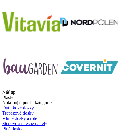
Náš tip
Plasty
Nakupujte podľa kategórie
Dutinkové dosky
Trapézové dosky
Vlnité dosky a role
Stenové a strešné panely
Plné dosky