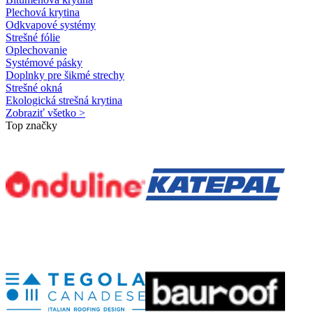
Plechová krytina
Odkvapové systémy
Strešné fólie
Oplechovanie
Systémové pásky
Doplnky pre šikmé strechy
Strešné okná
Ekologická strešná krytina
Zobraziť všetko >
Top značky