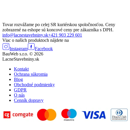
Tovar rozvážame po celej SR kuriérskou spoločnosťou. Ceny
zobrazené na eshope sú koncové ceny pre zákazníka s DPH.
info@lacnestavebniny.sk
+421 903 229 601
Viac o našich produktoch nájdete na
Instagram
Facebook
BauWeb s.r.o. © 2026
LacneStavebniny.sk
Kontakt
Ochrana súkromia
Blog
Obchodné podmienky
GDPR
O nás
Cenník dopravy