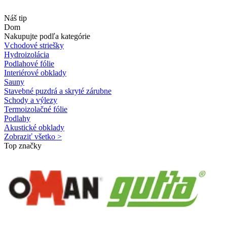
Náš tip
Dom
Nakupujte podľa kategórie
Vchodové striešky
Hydroizolácia
Podlahové fólie
Interiérové obklady
Sauny
Stavebné puzdrá a skryté zárubne
Schody a výlezy
Termoizolačné fólie
Podlahy
Akustické obklady
Zobraziť všetko >
Top značky