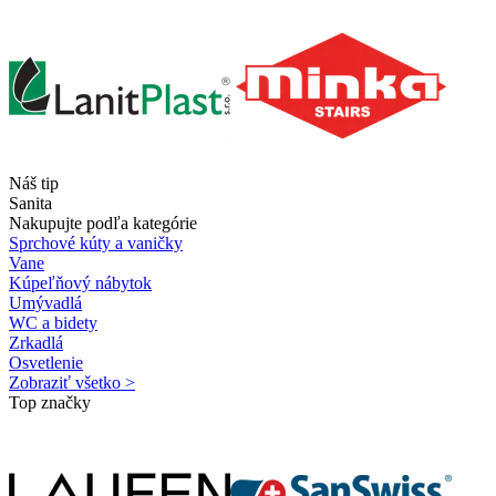
Náš tip
Sanita
Nakupujte podľa kategórie
Sprchové kúty a vaničky
Vane
Kúpeľňový nábytok
Umývadlá
WC a bidety
Zrkadlá
Osvetlenie
Zobraziť všetko >
Top značky