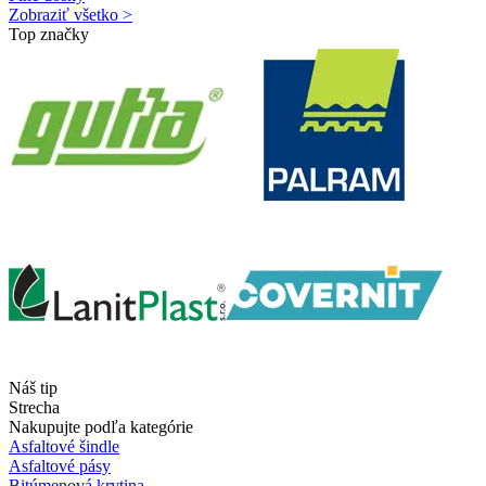
Zobraziť všetko >
Top značky
Náš tip
Strecha
Nakupujte podľa kategórie
Asfaltové šindle
Asfaltové pásy
Bitúmenová krytina