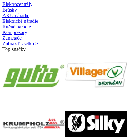
Elektrocentrály
Brúsky
AKU náradie
Elektrické náradie
Ručné náradie
Kompresory
Zametače
Zobraziť všetko >
Top značky