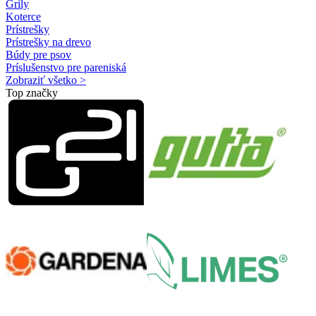
Grily
Koterce
Prístrešky
Prístrešky na drevo
Búdy pre psov
Príslušenstvo pre pareniská
Zobraziť všetko >
Top značky