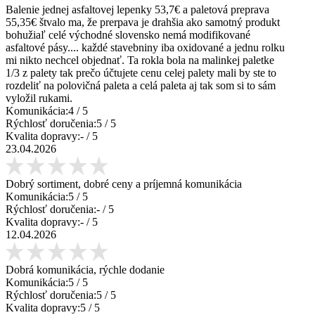
Balenie jednej asfaltovej lepenky 53,7€ a paletová preprava
55,35€ štvalo ma, že prerpava je drahšia ako samotný produkt
bohužiaľ celé východné slovensko nemá modifikované
asfaltové pásy.... každé stavebniny iba oxidované a jednu rolku
mi nikto nechcel objednať. Ta rokla bola na malinkej paletke
1/3 z palety tak prečo účtujete cenu celej palety mali by ste to
rozdeliť na polovičná paleta a celá paleta aj tak som si to sám
vyložil rukami.
Komunikácia:
4
/ 5
Rýchlosť doručenia:
5
/ 5
Kvalita dopravy:
-
/ 5
23.04.2026
Dobrý sortiment, dobré ceny a príjemná komunikácia
Komunikácia:
5
/ 5
Rýchlosť doručenia:
-
/ 5
Kvalita dopravy:
-
/ 5
12.04.2026
Dobrá komunikácia, rýchle dodanie
Komunikácia:
5
/ 5
Rýchlosť doručenia:
5
/ 5
Kvalita dopravy:
5
/ 5