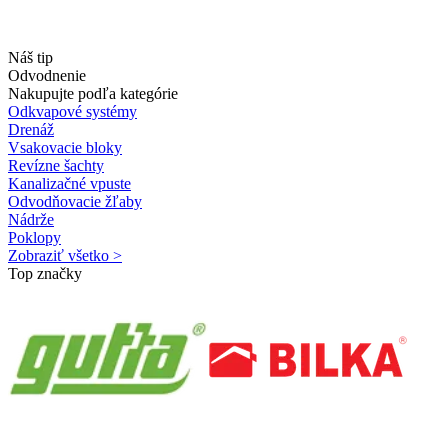
Náš tip
Odvodnenie
Nakupujte podľa kategórie
Odkvapové systémy
Drenáž
Vsakovacie bloky
Revízne šachty
Kanalizačné vpuste
Odvodňovacie žľaby
Nádrže
Poklopy
Zobraziť všetko >
Top značky