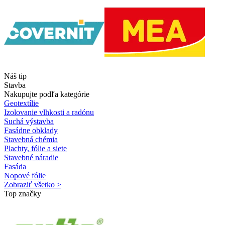
Náš tip
Stavba
Nakupujte podľa kategórie
Geotextílie
Izolovanie vlhkosti a radónu
Suchá výstavba
Fasádne obklady
Stavebná chémia
Plachty, fólie a siete
Stavebné náradie
Fasáda
Nopové fólie
Zobraziť všetko >
Top značky