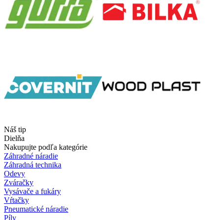
Náš tip
Dielňa
Nakupujte podľa kategórie
Záhradné náradie
Záhradná technika
Odevy
Zváračky
Vysávače a fukáry
Vŕtačky
Pneumatické náradie
Píly