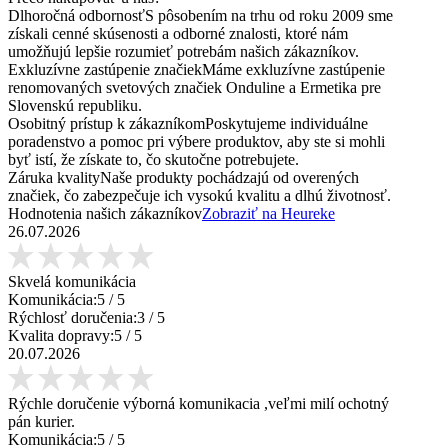
Dlhoročná odbornosť
S pôsobením na trhu od roku 2009 sme
získali cenné skúsenosti a odborné znalosti, ktoré nám
umožňujú lepšie rozumieť potrebám našich zákazníkov.
Exkluzívne zastúpenie značiek
Máme exkluzívne zastúpenie
renomovaných svetových značiek Onduline a Ermetika pre
Slovenskú republiku.
Osobitný prístup k zákazníkom
Poskytujeme individuálne
poradenstvo a pomoc pri výbere produktov, aby ste si mohli
byť istí, že získate to, čo skutočne potrebujete.
Záruka kvality
Naše produkty pochádzajú od overených
značiek, čo zabezpečuje ich vysokú kvalitu a dlhú životnosť.
Hodnotenia našich zákazníkov
Zobraziť na Heureke
26.07.2026
Skvelá komunikácia
Komunikácia:
5
/ 5
Rýchlosť doručenia:
3
/ 5
Kvalita dopravy:
5
/ 5
20.07.2026
Rýchle doručenie výborná komunikacia ,veľmi milí ochotný
pán kurier.
Komunikácia:
5
/ 5