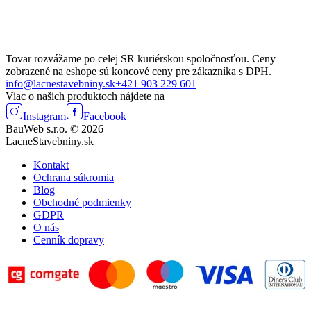
Tovar rozvážame po celej SR kuriérskou spoločnosťou. Ceny
zobrazené na eshope sú koncové ceny pre zákazníka s DPH.
info@lacnestavebniny.sk
+421 903 229 601
Viac o našich produktoch nájdete na
Instagram
Facebook
BauWeb s.r.o. © 2026
LacneStavebniny.sk
Kontakt
Ochrana súkromia
Blog
Obchodné podmienky
GDPR
O nás
Cenník dopravy