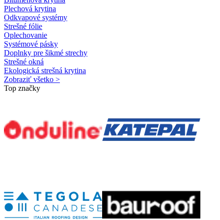
Plechová krytina
Odkvapové systémy
Strešné fólie
Oplechovanie
Systémové pásky
Doplnky pre šikmé strechy
Strešné okná
Ekologická strešná krytina
Zobraziť všetko >
Top značky