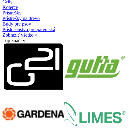
Grily
Koterce
Prístrešky
Prístrešky na drevo
Búdy pre psov
Príslušenstvo pre pareniská
Zobraziť všetko >
Top značky