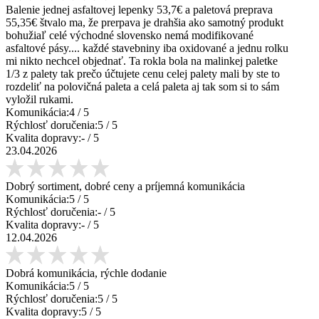
Balenie jednej asfaltovej lepenky 53,7€ a paletová preprava
55,35€ štvalo ma, že prerpava je drahšia ako samotný produkt
bohužiaľ celé východné slovensko nemá modifikované
asfaltové pásy.... každé stavebniny iba oxidované a jednu rolku
mi nikto nechcel objednať. Ta rokla bola na malinkej paletke
1/3 z palety tak prečo účtujete cenu celej palety mali by ste to
rozdeliť na polovičná paleta a celá paleta aj tak som si to sám
vyložil rukami.
Komunikácia:
4
/ 5
Rýchlosť doručenia:
5
/ 5
Kvalita dopravy:
-
/ 5
23.04.2026
Dobrý sortiment, dobré ceny a príjemná komunikácia
Komunikácia:
5
/ 5
Rýchlosť doručenia:
-
/ 5
Kvalita dopravy:
-
/ 5
12.04.2026
Dobrá komunikácia, rýchle dodanie
Komunikácia:
5
/ 5
Rýchlosť doručenia:
5
/ 5
Kvalita dopravy:
5
/ 5