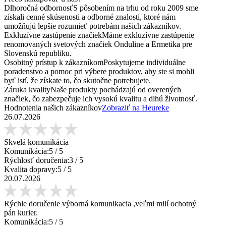
Dlhoročná odbornosť
S pôsobením na trhu od roku 2009 sme
získali cenné skúsenosti a odborné znalosti, ktoré nám
umožňujú lepšie rozumieť potrebám našich zákazníkov.
Exkluzívne zastúpenie značiek
Máme exkluzívne zastúpenie
renomovaných svetových značiek Onduline a Ermetika pre
Slovenskú republiku.
Osobitný prístup k zákazníkom
Poskytujeme individuálne
poradenstvo a pomoc pri výbere produktov, aby ste si mohli
byť istí, že získate to, čo skutočne potrebujete.
Záruka kvality
Naše produkty pochádzajú od overených
značiek, čo zabezpečuje ich vysokú kvalitu a dlhú životnosť.
Hodnotenia našich zákazníkov
Zobraziť na Heureke
26.07.2026
Skvelá komunikácia
Komunikácia:
5
/ 5
Rýchlosť doručenia:
3
/ 5
Kvalita dopravy:
5
/ 5
20.07.2026
Rýchle doručenie výborná komunikacia ,veľmi milí ochotný
pán kurier.
Komunikácia:
5
/ 5