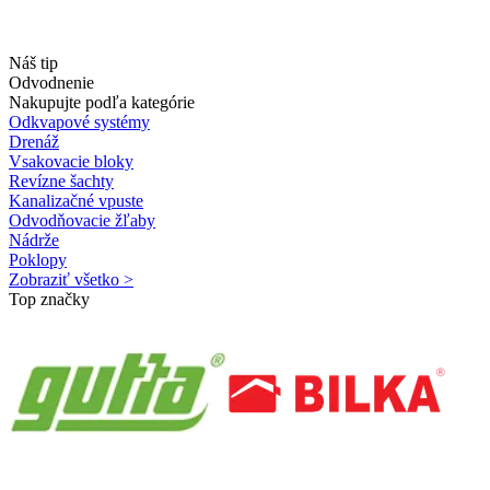
Náš tip
Odvodnenie
Nakupujte podľa kategórie
Odkvapové systémy
Drenáž
Vsakovacie bloky
Revízne šachty
Kanalizačné vpuste
Odvodňovacie žľaby
Nádrže
Poklopy
Zobraziť všetko >
Top značky