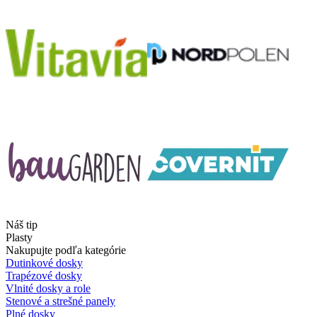
Náš tip
Plasty
Nakupujte podľa kategórie
Dutinkové dosky
Trapézové dosky
Vlnité dosky a role
Stenové a strešné panely
Plné dosky