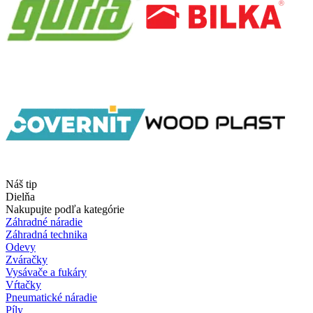
Náš tip
Dielňa
Nakupujte podľa kategórie
Záhradné náradie
Záhradná technika
Odevy
Zváračky
Vysávače a fukáry
Vŕtačky
Pneumatické náradie
Píly