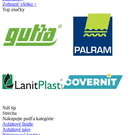
Zobraziť všetko >
Top značky
Náš tip
Strecha
Nakupujte podľa kategórie
Asfaltové šindle
Asfaltové pásy
Bitúmenová krytina