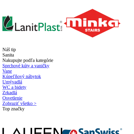
Náš tip
Sanita
Nakupujte podľa kategórie
Sprchové kúty a vaničky
Vane
Kúpeľňový nábytok
Umývadlá
WC a bidety
Zrkadlá
Osvetlenie
Zobraziť všetko >
Top značky