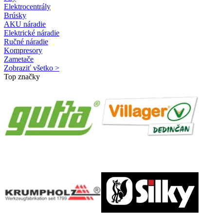
Elektrocentrály
Brúsky
AKU náradie
Elektrické náradie
Ručné náradie
Kompresory
Zametače
Zobraziť všetko >
Top značky