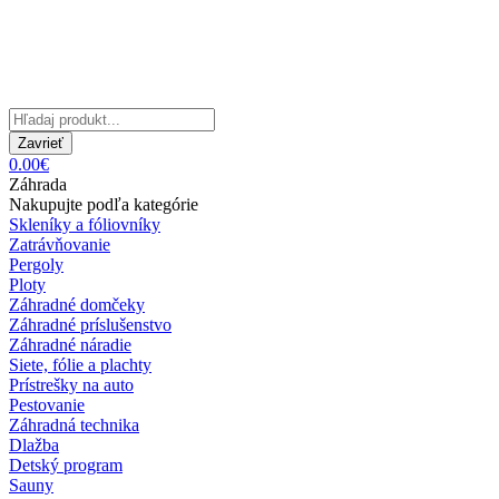
Zavrieť
0.00€
Záhrada
Nakupujte podľa kategórie
Skleníky a fóliovníky
Zatrávňovanie
Pergoly
Ploty
Záhradné domčeky
Záhradné príslušenstvo
Záhradné náradie
Siete, fólie a plachty
Prístrešky na auto
Pestovanie
Záhradná technika
Dlažba
Detský program
Sauny