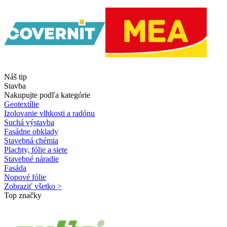
Náš tip
Stavba
Nakupujte podľa kategórie
Geotextílie
Izolovanie vlhkosti a radónu
Suchá výstavba
Fasádne obklady
Stavebná chémia
Plachty, fólie a siete
Stavebné náradie
Fasáda
Nopové fólie
Zobraziť všetko >
Top značky