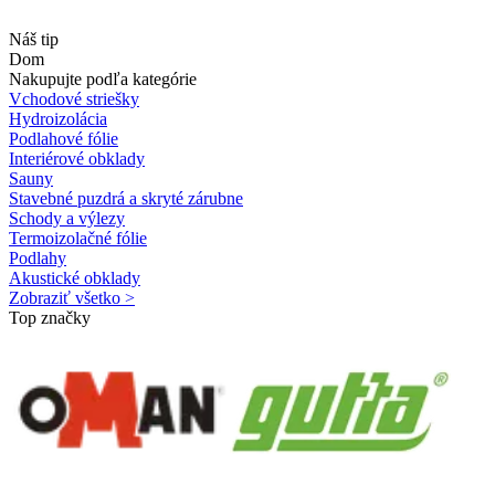
Náš tip
Dom
Nakupujte podľa kategórie
Vchodové striešky
Hydroizolácia
Podlahové fólie
Interiérové obklady
Sauny
Stavebné puzdrá a skryté zárubne
Schody a výlezy
Termoizolačné fólie
Podlahy
Akustické obklady
Zobraziť všetko >
Top značky