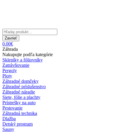
Zavrieť
0.00€
Záhrada
Nakupujte podľa kategórie
Skleníky a fóliovníky
Zatrávňovanie
Pergoly
Ploty
Záhradné domčeky
Záhradné príslušenstvo
Záhradné náradie
Siete, fólie a plachty
Prístrešky na auto
Pestovanie
Záhradná technika
Dlažba
Detský program
Sauny