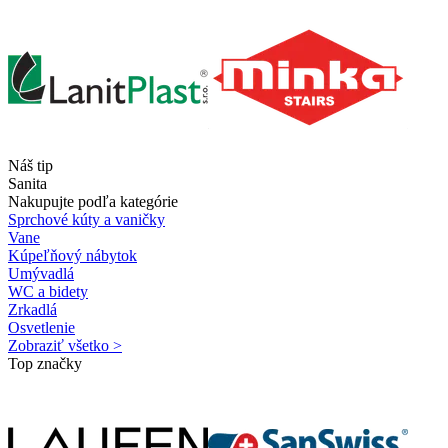
Náš tip
Sanita
Nakupujte podľa kategórie
Sprchové kúty a vaničky
Vane
Kúpeľňový nábytok
Umývadlá
WC a bidety
Zrkadlá
Osvetlenie
Zobraziť všetko >
Top značky