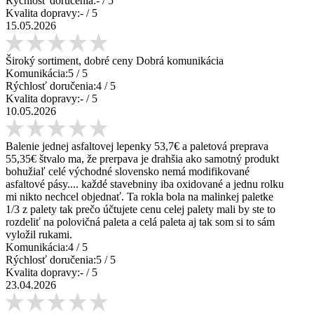
Rýchlosť doručenia:
-
/ 5
Kvalita dopravy:
-
/ 5
15.05.2026
Široký sortiment, dobré ceny Dobrá komunikácia
Komunikácia:
5
/ 5
Rýchlosť doručenia:
4
/ 5
Kvalita dopravy:
-
/ 5
10.05.2026
Balenie jednej asfaltovej lepenky 53,7€ a paletová preprava
55,35€ štvalo ma, že prerpava je drahšia ako samotný produkt
bohužiaľ celé východné slovensko nemá modifikované
asfaltové pásy.... každé stavebniny iba oxidované a jednu rolku
mi nikto nechcel objednať. Ta rokla bola na malinkej paletke
1/3 z palety tak prečo účtujete cenu celej palety mali by ste to
rozdeliť na polovičná paleta a celá paleta aj tak som si to sám
vyložil rukami.
Komunikácia:
4
/ 5
Rýchlosť doručenia:
5
/ 5
Kvalita dopravy:
-
/ 5
23.04.2026