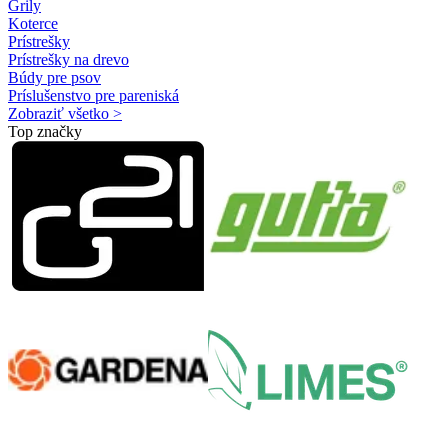
Grily
Koterce
Prístrešky
Prístrešky na drevo
Búdy pre psov
Príslušenstvo pre pareniská
Zobraziť všetko >
Top značky