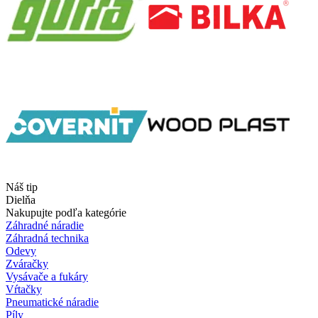
Náš tip
Dielňa
Nakupujte podľa kategórie
Záhradné náradie
Záhradná technika
Odevy
Zváračky
Vysávače a fukáry
Vŕtačky
Pneumatické náradie
Píly