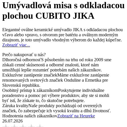
Umývadlová misa s odkladacou
plochou CUBITO JIKA
Elegantné oválne keramické umývadlo JIKA s odkladacou plochou
vľavo alebo vpravo, s otvorom pre batériu a oválnym moderným
dizajnom, je toto umývadlo vhodným výberom do každej kúpeľne.
Zobraziť viac...
Prečo nakupovať u nás?
Dlhoročná odbornosť
S pôsobením na trhu od roku 2009 sme
získali cenné skúsenosti a odborné znalosti, ktoré nám
umožňujú lepšie rozumieť potrebám našich zákazníkov.
Exkluzívne zastúpenie značiek
Máme exkluzívne zastúpenie
renomovaných svetových značiek Onduline a Ermetika pre
Slovenskú republiku.
Osobitný prístup k zákazníkom
Poskytujeme individuálne
poradenstvo a pomoc pri výbere produktov, aby ste si mohli
byť istí, že získate to, čo skutočne potrebujete.
Záruka kvality
Naše produkty pochádzajú od overených
značiek, čo zabezpečuje ich vysokú kvalitu a dlhú životnosť.
Hodnotenia našich zákazníkov
Zobraziť na Heureke
26.07.2026