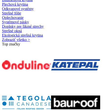
Plechová krytina
Odkvapové systémy
Strešné fólie
Oplechovanie
Systémové pásky
Doplnky pre šikmé strechy
Strešné okná
Ekologická strešná krytina
Zobraziť všetko >
Top značky