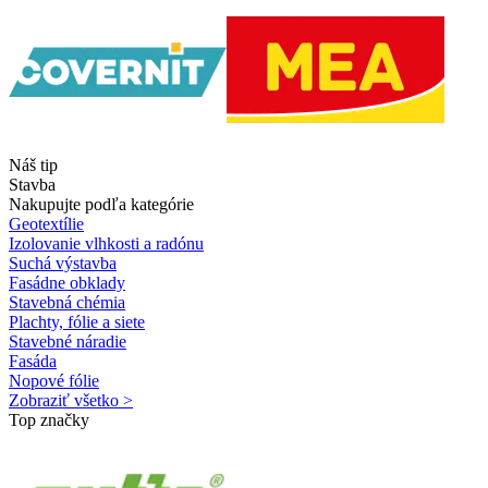
Náš tip
Stavba
Nakupujte podľa kategórie
Geotextílie
Izolovanie vlhkosti a radónu
Suchá výstavba
Fasádne obklady
Stavebná chémia
Plachty, fólie a siete
Stavebné náradie
Fasáda
Nopové fólie
Zobraziť všetko >
Top značky