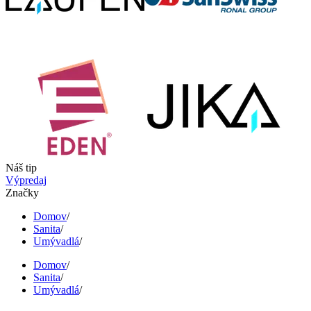
Náš tip
Výpredaj
Značky
Domov
/
Sanita
/
Umývadlá
/
Domov
/
Sanita
/
Umývadlá
/