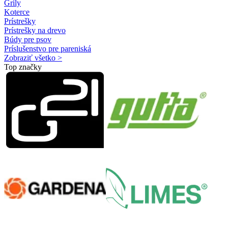
Grily
Koterce
Prístrešky
Prístrešky na drevo
Búdy pre psov
Príslušenstvo pre pareniská
Zobraziť všetko >
Top značky