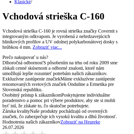
Klasické
/
Vchodová strieška C-160
Vchodová strieška C-160 je rovná strieška značky Covernit s
integrovaným odkvapom. Je vyrobená z nehrdzavejúcich
hliníkových profilov a UV odolnej polykarbonátovej dosky s
hrúbkou 4 mm.
Zobraziť viac...
Prečo nakupovať u nás?
Dlhoročná odbornosť
S pôsobením na trhu od roku 2009 sme
získali cenné skúsenosti a odborné znalosti, ktoré nám
umožňujú lepšie rozumieť potrebám našich zákazníkov.
Exkluzívne zastúpenie značiek
Máme exkluzívne zastúpenie
renomovaných svetových značiek Onduline a Ermetika pre
Slovenskú republiku.
Osobitný prístup k zákazníkom
Poskytujeme individuálne
poradenstvo a pomoc pri výbere produktov, aby ste si mohli
byť istí, že získate to, čo skutočne potrebujete.
Záruka kvality
Naše produkty pochádzajú od overených
značiek, čo zabezpečuje ich vysokú kvalitu a dlhú životnosť.
Hodnotenia našich zákazníkov
Zobraziť na Heureke
26.07.2026