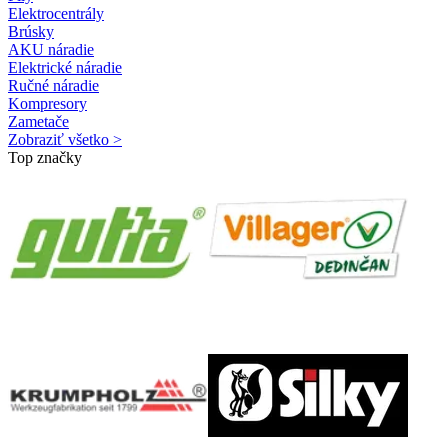
Elektrocentrály
Brúsky
AKU náradie
Elektrické náradie
Ručné náradie
Kompresory
Zametače
Zobraziť všetko >
Top značky