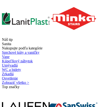
Náš tip
Sanita
Nakupujte podľa kategórie
Sprchové kúty a vaničky
Vane
Kúpeľňový nábytok
Umývadlá
WC a bidety
Zrkadlá
Osvetlenie
Zobraziť všetko >
Top značky