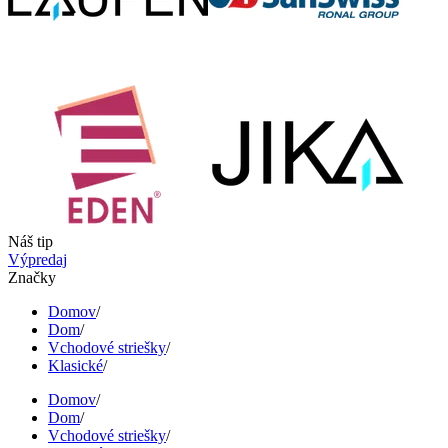
Náš tip
Výpredaj
Značky
Domov
/
Dom
/
Vchodové striešky
/
Klasické
/
Domov
/
Dom
/
Vchodové striešky
/