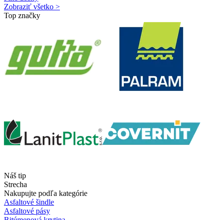
Zobraziť všetko >
Top značky
Náš tip
Strecha
Nakupujte podľa kategórie
Asfaltové šindle
Asfaltové pásy
Bitúmenová krytina