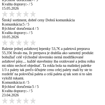
Kvalita dopravy:
-
/ 5
15.05.2026
Široký sortiment, dobré ceny Dobrá komunikácia
Komunikácia:
5
/ 5
Rýchlosť doručenia:
4
/ 5
Kvalita dopravy:
-
/ 5
10.05.2026
Balenie jednej asfaltovej lepenky 53,7€ a paletová preprava
55,35€ štvalo ma, že prerpava je drahšia ako samotný produkt
bohužiaľ celé východné slovensko nemá modifikované
asfaltové pásy.... každé stavebniny iba oxidované a jednu rolku
mi nikto nechcel objednať. Ta rokla bola na malinkej paletke
1/3 z palety tak prečo účtujete cenu celej palety mali by ste to
rozdeliť na polovičná paleta a celá paleta aj tak som si to sám
vyložil rukami.
Komunikácia:
4
/ 5
Rýchlosť doručenia:
5
/ 5
Kvalita dopravy:
-
/ 5
23.04.2026