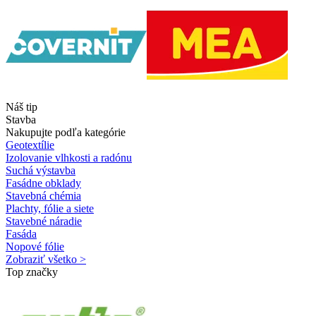
Náš tip
Stavba
Nakupujte podľa kategórie
Geotextílie
Izolovanie vlhkosti a radónu
Suchá výstavba
Fasádne obklady
Stavebná chémia
Plachty, fólie a siete
Stavebné náradie
Fasáda
Nopové fólie
Zobraziť všetko >
Top značky