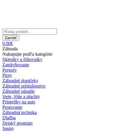
Zavrieť
0.00€
Záhrada
Nakupujte podľa kategórie
Skleníky a fóliovníky
Zatrávňovanie
Pergoly
Ploty
Záhradné domčeky
Záhradné príslušenstvo
Záhradné náradie
Siete, fólie a plachty
Prístrešky na auto
Pestovanie
Záhradná technika
Dlažba
Detský program
Sauny