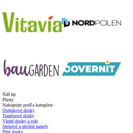
Náš tip
Plasty
Nakupujte podľa kategórie
Dutinkové dosky
Trapézové dosky
Vlnité dosky a role
Stenové a strešné panely
Plné dosky