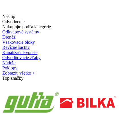
Náš tip
Odvodnenie
Nakupujte podľa kategórie
Odkvapové systémy
Drenáž
Vsakovacie bloky
Revízne šachty
Kanalizačné vpuste
Odvodňovacie žľaby
Nádrže
Poklopy
Zobraziť všetko >
Top značky