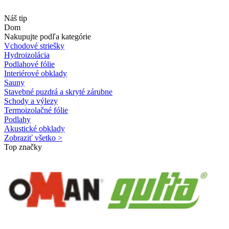
Náš tip
Dom
Nakupujte podľa kategórie
Vchodové striešky
Hydroizolácia
Podlahové fólie
Interiérové obklady
Sauny
Stavebné puzdrá a skryté zárubne
Schody a výlezy
Termoizolačné fólie
Podlahy
Akustické obklady
Zobraziť všetko >
Top značky