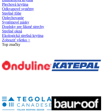
Plechová krytina
Odkvapové systémy
Strešné fólie
Oplechovanie
Systémové pásky
Doplnky pre šikmé strechy
Strešné okná
Ekologická strešná krytina
Zobraziť všetko >
Top značky