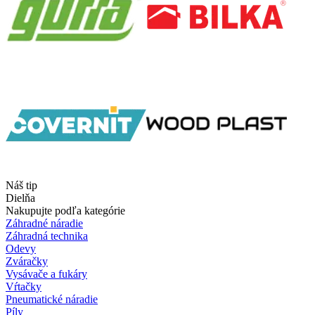
Náš tip
Dielňa
Nakupujte podľa kategórie
Záhradné náradie
Záhradná technika
Odevy
Zváračky
Vysávače a fukáry
Vŕtačky
Pneumatické náradie
Píly