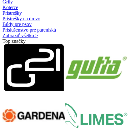
Grily
Koterce
Prístrešky
Prístrešky na drevo
Búdy pre psov
Príslušenstvo pre pareniská
Zobraziť všetko >
Top značky