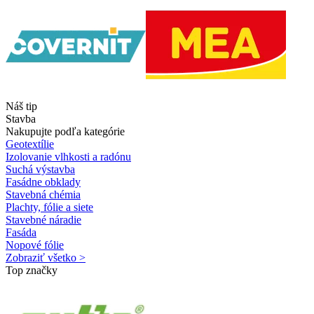
Náš tip
Stavba
Nakupujte podľa kategórie
Geotextílie
Izolovanie vlhkosti a radónu
Suchá výstavba
Fasádne obklady
Stavebná chémia
Plachty, fólie a siete
Stavebné náradie
Fasáda
Nopové fólie
Zobraziť všetko >
Top značky