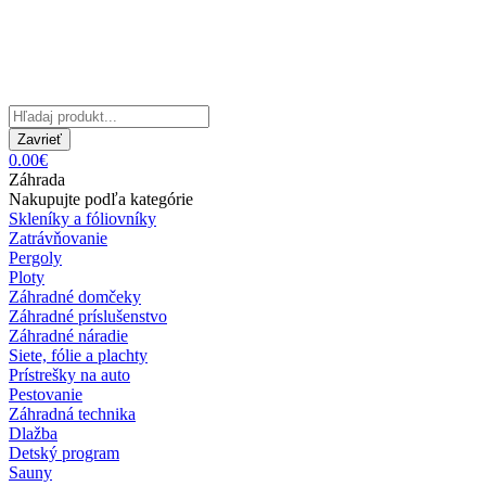
Zavrieť
0.00€
Záhrada
Nakupujte podľa kategórie
Skleníky a fóliovníky
Zatrávňovanie
Pergoly
Ploty
Záhradné domčeky
Záhradné príslušenstvo
Záhradné náradie
Siete, fólie a plachty
Prístrešky na auto
Pestovanie
Záhradná technika
Dlažba
Detský program
Sauny