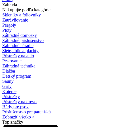
Záhrada
Nakupujte podľa kategórie
Skleníky a fóliovníky
Zatrávňovanie
Pergoly
Ploty
Záhradné domčeky
Záhradné príslušenstvo
Záhradné náradie
Siete, fólie a plachty
Prístrešky na auto
Pestovanie
Záhradná technika
Dlažba
Detský program
Sauny
Grily
Koterce
Prístrešky
Prístrešky na drevo
Búdy pre psov
Príslušenstvo pre pareniská
Zobraziť všetko >
Top značky