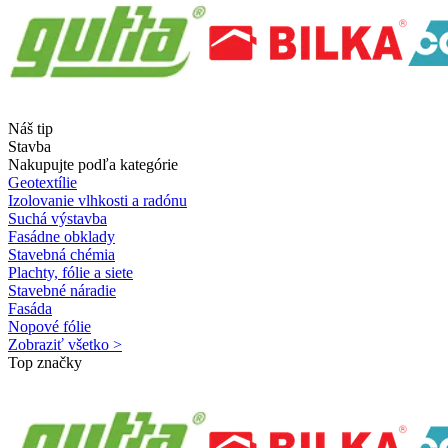
Náš tip
Stavba
Nakupujte podľa kategórie
Geotextílie
Izolovanie vlhkosti a radónu
Suchá výstavba
Fasádne obklady
Stavebná chémia
Plachty, fólie a siete
Stavebné náradie
Fasáda
Nopové fólie
Zobraziť všetko >
Top značky