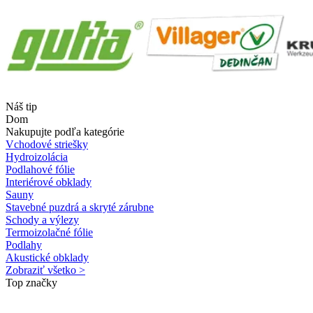
Náš tip
Dom
Nakupujte podľa kategórie
Vchodové striešky
Hydroizolácia
Podlahové fólie
Interiérové obklady
Sauny
Stavebné puzdrá a skryté zárubne
Schody a výlezy
Termoizolačné fólie
Podlahy
Akustické obklady
Zobraziť všetko >
Top značky