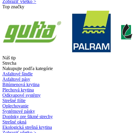
Zobraziť všetko >
Top značky
Náš tip
Strecha
Nakupujte podľa kategórie
Asfaltové šindle
Asfaltové pásy
Bitúmenová krytina
Plechová krytina
Odkvapové systémy
Strešné fólie
Oplechovanie
Systémové pásky
Doplnky pre šikmé strechy
Strešné okná
Ekologická strešná krytina
Zobraziť všetko >