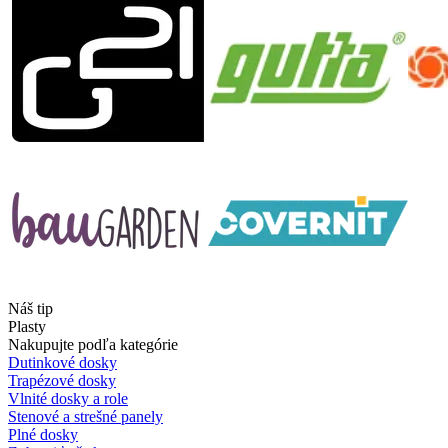
Náš tip
Plasty
Nakupujte podľa kategórie
Dutinkové dosky
Trapézové dosky
Vlnité dosky a role
Stenové a strešné panely
Plné dosky