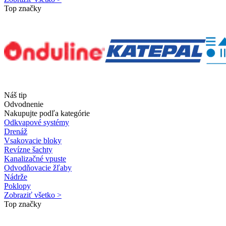
Top značky
Náš tip
Odvodnenie
Nakupujte podľa kategórie
Odkvapové systémy
Drenáž
Vsakovacie bloky
Revízne šachty
Kanalizačné vpuste
Odvodňovacie žľaby
Nádrže
Poklopy
Zobraziť všetko >
Top značky