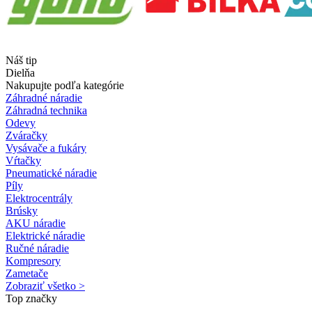
Náš tip
Dielňa
Nakupujte podľa kategórie
Záhradné náradie
Záhradná technika
Odevy
Zváračky
Vysávače a fukáry
Vŕtačky
Pneumatické náradie
Píly
Elektrocentrály
Brúsky
AKU náradie
Elektrické náradie
Ručné náradie
Kompresory
Zametače
Zobraziť všetko >
Top značky