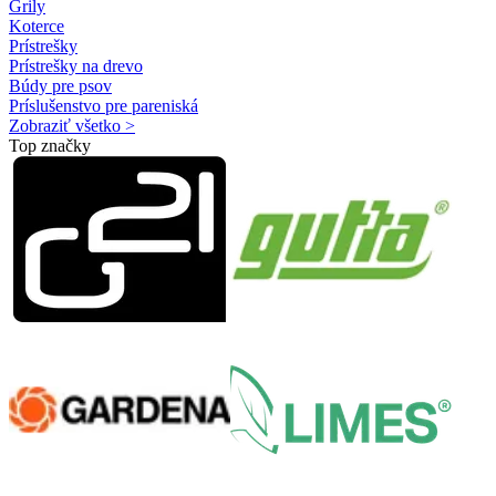
Grily
Koterce
Prístrešky
Prístrešky na drevo
Búdy pre psov
Príslušenstvo pre pareniská
Zobraziť všetko >
Top značky