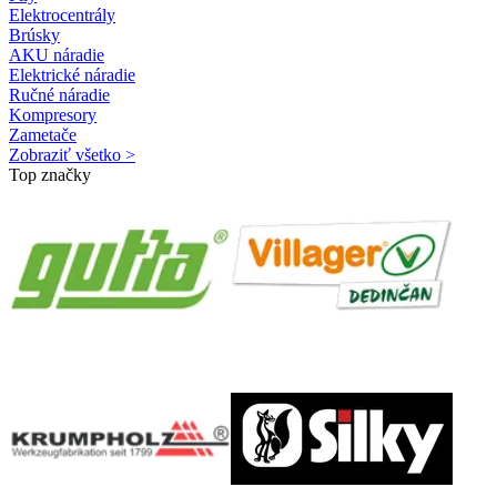
Elektrocentrály
Brúsky
AKU náradie
Elektrické náradie
Ručné náradie
Kompresory
Zametače
Zobraziť všetko >
Top značky