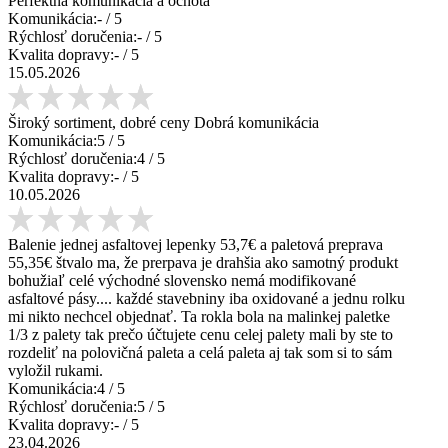
Perfektná komunikácia a ochota
Komunikácia:
-
/ 5
Rýchlosť doručenia:
-
/ 5
Kvalita dopravy:
-
/ 5
15.05.2026
Široký sortiment, dobré ceny Dobrá komunikácia
Komunikácia:
5
/ 5
Rýchlosť doručenia:
4
/ 5
Kvalita dopravy:
-
/ 5
10.05.2026
Balenie jednej asfaltovej lepenky 53,7€ a paletová preprava
55,35€ štvalo ma, že prerpava je drahšia ako samotný produkt
bohužiaľ celé východné slovensko nemá modifikované
asfaltové pásy.... každé stavebniny iba oxidované a jednu rolku
mi nikto nechcel objednať. Ta rokla bola na malinkej paletke
1/3 z palety tak prečo účtujete cenu celej palety mali by ste to
rozdeliť na polovičná paleta a celá paleta aj tak som si to sám
vyložil rukami.
Komunikácia:
4
/ 5
Rýchlosť doručenia:
5
/ 5
Kvalita dopravy:
-
/ 5
23.04.2026