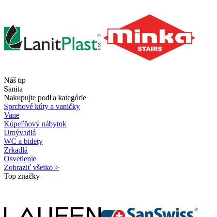
Náš tip
Sanita
Nakupujte podľa kategórie
Sprchové kúty a vaničky
Vane
Kúpeľňový nábytok
Umývadlá
WC a bidety
Zrkadlá
Osvetlenie
Zobraziť všetko >
Top značky