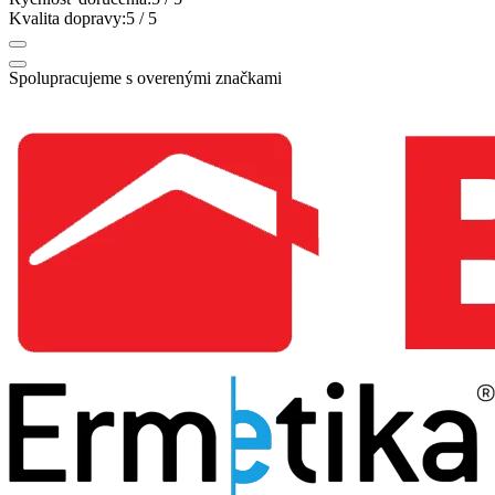
Kvalita dopravy:
5
/ 5
Spolupracujeme s overenými značkami