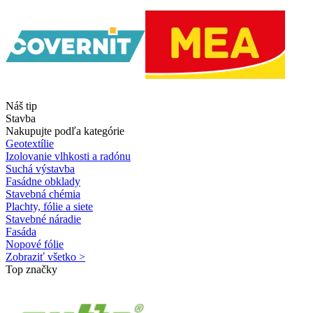
Náš tip
Stavba
Nakupujte podľa kategórie
Geotextílie
Izolovanie vlhkosti a radónu
Suchá výstavba
Fasádne obklady
Stavebná chémia
Plachty, fólie a siete
Stavebné náradie
Fasáda
Nopové fólie
Zobraziť všetko >
Top značky