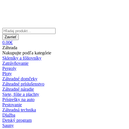
Zavrieť
0.00€
Záhrada
Nakupujte podľa kategórie
Skleníky a fóliovníky
Zatrávňovanie
Pergoly
Ploty
Záhradné domčeky
Záhradné príslušenstvo
Záhradné náradie
Siete, fólie a plachty
Prístrešky na auto
Pestovanie
Záhradná technika
Dlažba
Detský program
Sauny