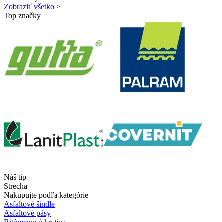
Zobraziť všetko >
Top značky
Náš tip
Strecha
Nakupujte podľa kategórie
Asfaltové šindle
Asfaltové pásy
Bitúmenová krytina