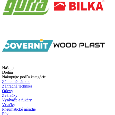
Náš tip
Dielňa
Nakupujte podľa kategórie
Záhradné náradie
Záhradná technika
Odevy
Zváračky
Vysávače a fukáry
Vŕtačky
Pneumatické náradie
Píly