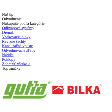
Náš tip
Odvodnenie
Nakupujte podľa kategórie
Odkvapové systémy
Drenáž
Vsakovacie bloky
Revízne šachty
Kanalizačné vpuste
Odvodňovacie žľaby
Nádrže
Poklopy
Zobraziť všetko >
Top značky