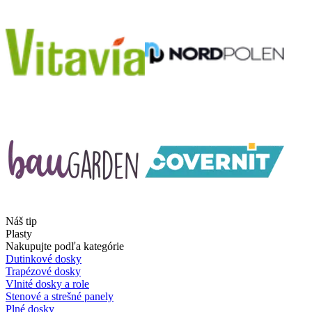
Náš tip
Plasty
Nakupujte podľa kategórie
Dutinkové dosky
Trapézové dosky
Vlnité dosky a role
Stenové a strešné panely
Plné dosky