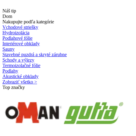
Náš tip
Dom
Nakupujte podľa kategórie
Vchodové striešky
Hydroizolácia
Podlahové fólie
Interiérové obklady
Sauny
Stavebné puzdrá a skryté zárubne
Schody a výlezy
Termoizolačné fólie
Podlahy
Akustické obklady
Zobraziť všetko >
Top značky