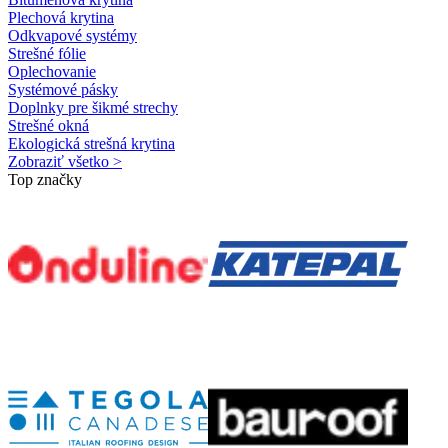
Plechová krytina
Odkvapové systémy
Strešné fólie
Oplechovanie
Systémové pásky
Doplnky pre šikmé strechy
Strešné okná
Ekologická strešná krytina
Zobraziť všetko >
Top značky