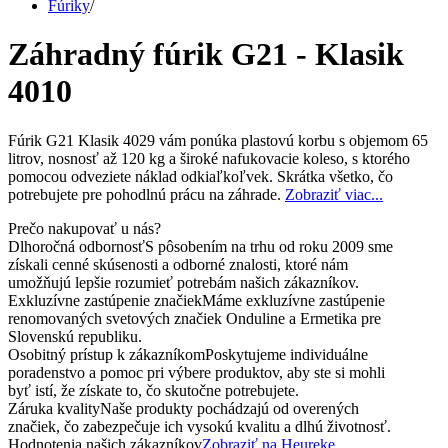
Fúriky
/
Záhradný fúrik G21 - Klasik
4010
Fúrik G21 Klasik 4029 vám ponúka plastovú korbu s objemom 65
litrov, nosnosť až 120 kg a široké nafukovacie koleso, s ktorého
pomocou odveziete náklad odkiaľkoľvek. Skrátka všetko, čo
potrebujete pre pohodlnú prácu na záhrade.
Zobraziť viac...
Prečo nakupovať u nás?
Dlhoročná odbornosť
S pôsobením na trhu od roku 2009 sme
získali cenné skúsenosti a odborné znalosti, ktoré nám
umožňujú lepšie rozumieť potrebám našich zákazníkov.
Exkluzívne zastúpenie značiek
Máme exkluzívne zastúpenie
renomovaných svetových značiek Onduline a Ermetika pre
Slovenskú republiku.
Osobitný prístup k zákazníkom
Poskytujeme individuálne
poradenstvo a pomoc pri výbere produktov, aby ste si mohli
byť istí, že získate to, čo skutočne potrebujete.
Záruka kvality
Naše produkty pochádzajú od overených
značiek, čo zabezpečuje ich vysokú kvalitu a dlhú životnosť.
Hodnotenia našich zákazníkov
Zobraziť na Heureke