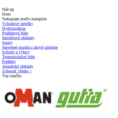
Náš tip
Dom
Nakupujte podľa kategórie
Vchodové striešky
Hydroizolácia
Podlahové fólie
Interiérové obklady
Sauny
Stavebné puzdrá a skryté zárubne
Schody a výlezy
Termoizolačné fólie
Podlahy
Akustické obklady
Zobraziť všetko >
Top značky