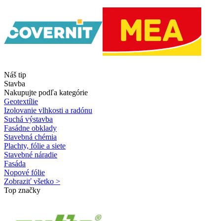
Náš tip
Stavba
Nakupujte podľa kategórie
Geotextílie
Izolovanie vlhkosti a radónu
Suchá výstavba
Fasádne obklady
Stavebná chémia
Plachty, fólie a siete
Stavebné náradie
Fasáda
Nopové fólie
Zobraziť všetko >
Top značky