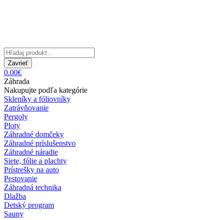
Zavrieť
0.00€
Záhrada
Nakupujte podľa kategórie
Skleníky a fóliovníky
Zatrávňovanie
Pergoly
Ploty
Záhradné domčeky
Záhradné príslušenstvo
Záhradné náradie
Siete, fólie a plachty
Prístrešky na auto
Pestovanie
Záhradná technika
Dlažba
Detský program
Sauny