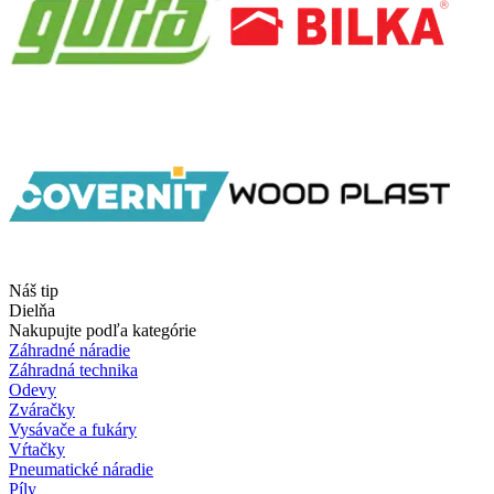
Náš tip
Dielňa
Nakupujte podľa kategórie
Záhradné náradie
Záhradná technika
Odevy
Zváračky
Vysávače a fukáry
Vŕtačky
Pneumatické náradie
Píly