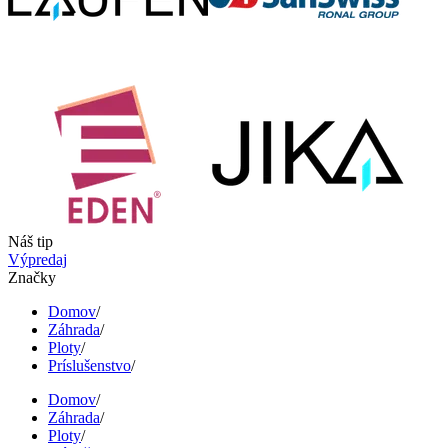
Náš tip
Výpredaj
Značky
Domov
/
Záhrada
/
Ploty
/
Príslušenstvo
/
Domov
/
Záhrada
/
Ploty
/