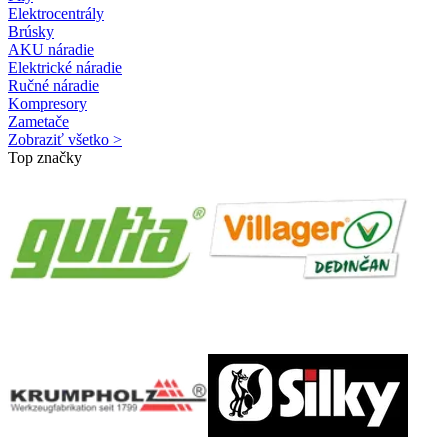
Elektrocentrály
Brúsky
AKU náradie
Elektrické náradie
Ručné náradie
Kompresory
Zametače
Zobraziť všetko >
Top značky