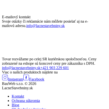
E-mailový kontakt
Svoje otázky či reklamácie nám môžete posielať aj na e-
mailovú adresu.
info@lacnestavebniny.sk
Tovar rozvážame po celej SR kuriérskou spoločnosťou. Ceny
zobrazené na eshope sú koncové ceny pre zákazníka s DPH.
info@lacnestavebniny.sk
+421 903 229 601
Viac o našich produktoch nájdete na
Instagram
Facebook
BauWeb s.r.o. © 2026
LacneStavebniny.sk
Kontakt
Ochrana súkromia
Blog