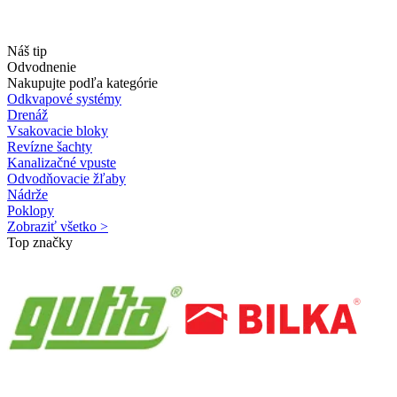
Náš tip
Odvodnenie
Nakupujte podľa kategórie
Odkvapové systémy
Drenáž
Vsakovacie bloky
Revízne šachty
Kanalizačné vpuste
Odvodňovacie žľaby
Nádrže
Poklopy
Zobraziť všetko >
Top značky