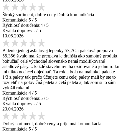
Široký sortiment, dobré ceny Dobrá komunikácia
Komunikácia:
5
/ 5
Rýchlosť doručenia:
4
/ 5
Kvalita dopravy:
-
/ 5
10.05.2026
Balenie jednej asfaltovej lepenky 53,7€ a paletová preprava
55,35€ štvalo ma, že prerpava je drahšia ako samotný produkt
bohužiaľ celé východné slovensko nemá modifikované
asfaltové pásy.... každé stavebniny iba oxidované a jednu rolku
mi nikto nechcel objednať. Ta rokla bola na malinkej paletke
1/3 z palety tak prečo účtujete cenu celej palety mali by ste to
rozdeliť na polovičná paleta a celá paleta aj tak som si to sám
vyložil rukami.
Komunikácia:
4
/ 5
Rýchlosť doručenia:
5
/ 5
Kvalita dopravy:
-
/ 5
23.04.2026
Dobrý sortiment, dobré ceny a príjemná komunikácia
Komunikácia:
5
/ 5