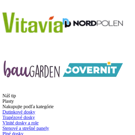
Náš tip
Plasty
Nakupujte podľa kategórie
Dutinkové dosky
Trapézové dosky
Vlnité dosky a role
Stenové a strešné panely
Plné dosky