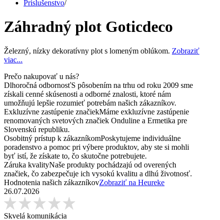
Príslušenstvo
/
Záhradný plot Goticdeco
Železný, nízky dekoratívny plot s lomeným oblúkom.
Zobraziť
viac...
Prečo nakupovať u nás?
Dlhoročná odbornosť
S pôsobením na trhu od roku 2009 sme
získali cenné skúsenosti a odborné znalosti, ktoré nám
umožňujú lepšie rozumieť potrebám našich zákazníkov.
Exkluzívne zastúpenie značiek
Máme exkluzívne zastúpenie
renomovaných svetových značiek Onduline a Ermetika pre
Slovenskú republiku.
Osobitný prístup k zákazníkom
Poskytujeme individuálne
poradenstvo a pomoc pri výbere produktov, aby ste si mohli
byť istí, že získate to, čo skutočne potrebujete.
Záruka kvality
Naše produkty pochádzajú od overených
značiek, čo zabezpečuje ich vysokú kvalitu a dlhú životnosť.
Hodnotenia našich zákazníkov
Zobraziť na Heureke
26.07.2026
Skvelá komunikácia