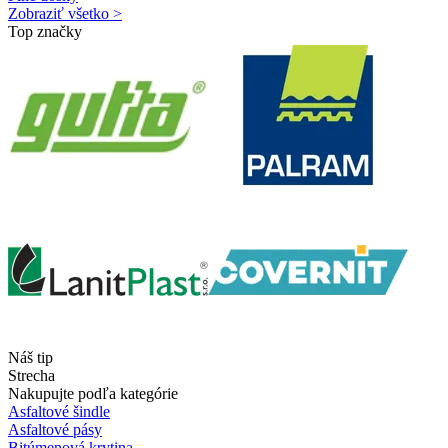
Zobraziť všetko >
Top značky
Náš tip
Strecha
Nakupujte podľa kategórie
Asfaltové šindle
Asfaltové pásy
Bitúmenová krytina