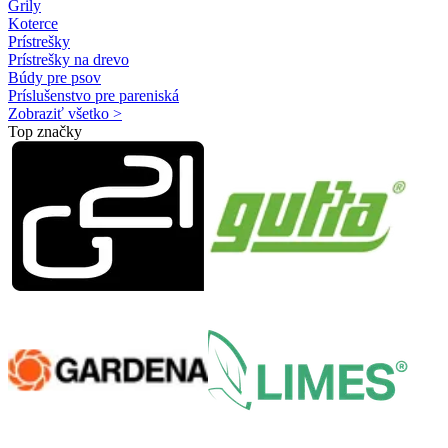
Grily
Koterce
Prístrešky
Prístrešky na drevo
Búdy pre psov
Príslušenstvo pre pareniská
Zobraziť všetko >
Top značky