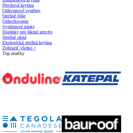
Plechová krytina
Odkvapové systémy
Strešné fólie
Oplechovanie
Systémové pásky
Doplnky pre šikmé strechy
Strešné okná
Ekologická strešná krytina
Zobraziť všetko >
Top značky