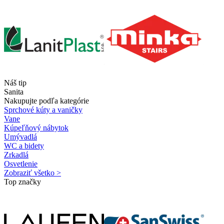
Náš tip
Sanita
Nakupujte podľa kategórie
Sprchové kúty a vaničky
Vane
Kúpeľňový nábytok
Umývadlá
WC a bidety
Zrkadlá
Osvetlenie
Zobraziť všetko >
Top značky