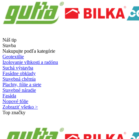
Náš tip
Stavba
Nakupujte podľa kategórie
Geotextílie
Izolovanie vlhkosti a radónu
Suchá výstavba
Fasádne obklady
Stavebná chémia
Plachty, fólie a siete
Stavebné náradie
Fasáda
Nopové fólie
Zobraziť všetko >
Top značky