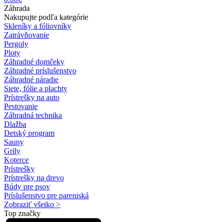
Záhrada
Nakupujte podľa kategórie
Skleníky a fóliovníky
Zatrávňovanie
Pergoly
Ploty
Záhradné domčeky
Záhradné príslušenstvo
Záhradné náradie
Siete, fólie a plachty
Prístrešky na auto
Pestovanie
Záhradná technika
Dlažba
Detský program
Sauny
Grily
Koterce
Prístrešky
Prístrešky na drevo
Búdy pre psov
Príslušenstvo pre pareniská
Zobraziť všetko >
Top značky