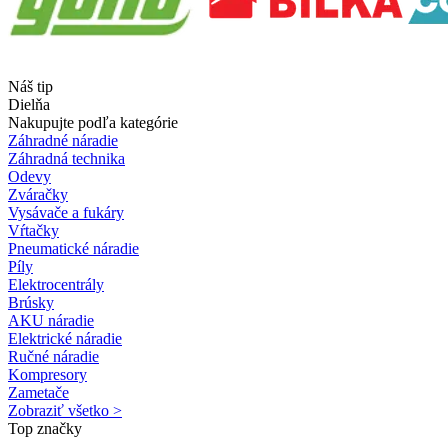
Náš tip
Dielňa
Nakupujte podľa kategórie
Záhradné náradie
Záhradná technika
Odevy
Zváračky
Vysávače a fukáry
Vŕtačky
Pneumatické náradie
Píly
Elektrocentrály
Brúsky
AKU náradie
Elektrické náradie
Ručné náradie
Kompresory
Zametače
Zobraziť všetko >
Top značky