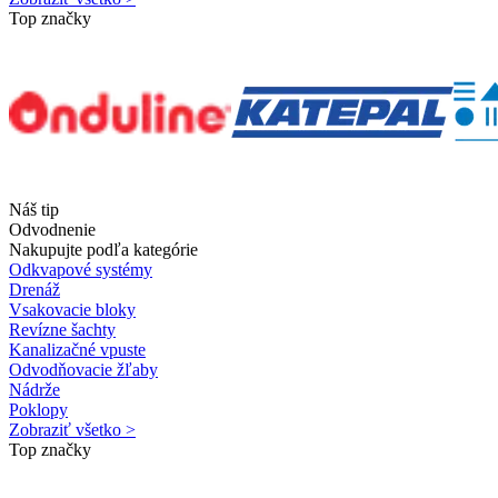
Top značky
Náš tip
Odvodnenie
Nakupujte podľa kategórie
Odkvapové systémy
Drenáž
Vsakovacie bloky
Revízne šachty
Kanalizačné vpuste
Odvodňovacie žľaby
Nádrže
Poklopy
Zobraziť všetko >
Top značky