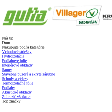
Náš tip
Dom
Nakupujte podľa kategórie
Vchodové striešky
Hydroizolácia
Podlahové fólie
Interiérové obklady
Sauny
Stavebné puzdrá a skryté zárubne
Schody a výlezy
Termoizolačné fólie
Podlahy
Akustické obklady
Zobraziť všetko >
Top značky