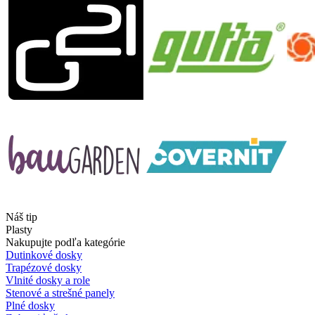
Náš tip
Plasty
Nakupujte podľa kategórie
Dutinkové dosky
Trapézové dosky
Vlnité dosky a role
Stenové a strešné panely
Plné dosky