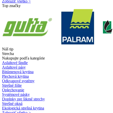
Zobraziť všetko >
Top značky
Náš tip
Strecha
Nakupujte podľa kategórie
Asfaltové šindle
Asfaltové pásy
Bitúmenová krytina
Plechová krytina
Odkvapové systémy
Strešné fólie
Oplechovanie
Systémové pásky
Doplnky pre šikmé strechy
Strešné okná
Ekologická strešná krytina
Zobraziť všetko >